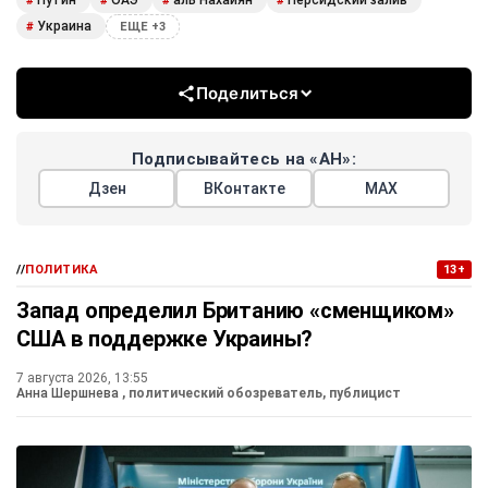
Путин
ОАЭ
аль Нахайян
Персидский залив
#
#
#
#
Украина
#
ЕЩЕ +3
Поделиться
Подписывайтесь на «АН»:
Дзен
ВКонтакте
МАХ
//
ПОЛИТИКА
13+
Запад определил Британию «сменщиком»
США в поддержке Украины?
7 августа 2026, 13:55
Анна Шершнева
, политический обозреватель, публицист