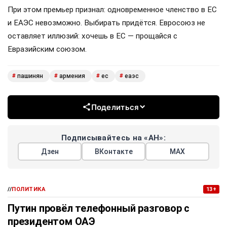
При этом премьер признал: одновременное членство в ЕС
и ЕАЭС невозможно. Выбирать придётся. Евросоюз не
оставляет иллюзий: хочешь в ЕС — прощайся с
Евразийским союзом.
пашинян
армения
ес
еаэс
#
#
#
#
Поделиться
Подписывайтесь на «АН»:
Дзен
ВКонтакте
МАХ
//
ПОЛИТИКА
13+
Путин провёл телефонный разговор с
президентом ОАЭ