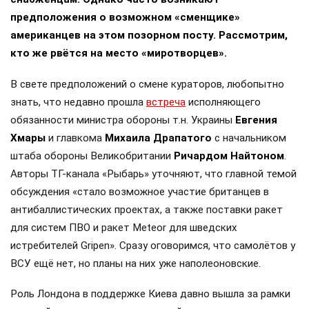
предположения о возможном «сменщике»
американцев на этом позорном посту. Рассмотрим,
кто же рвётся на место «миротворцев».
В свете предположений о смене кураторов, любопытно
знать, что недавно прошла
встреча
исполняющего
обязанности министра обороны т.н. Украины
Евгения
Хмары
и главкома
Михаила Драпатого
с начальником
штаба обороны Великобритании
Ричардом Найтоном
.
Авторы ТГ-канала «Рыбарь» уточняют, что главной темой
обсуждения «стало возможное участие британцев в
антибаллистических проектах, а также поставки ракет
для систем ПВО и ракет Meteor для шведских
истребителей Gripen». Сразу оговоримся, что самолётов у
ВСУ ещё нет, но планы на них уже наполеоновские.
Роль Лондона в поддержке Киева давно вышла за рамки