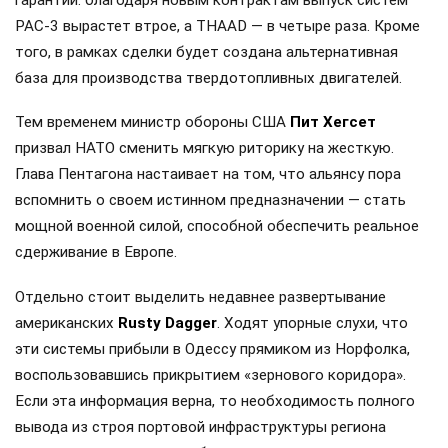
гарантии: благодаря новым контрактам выпуск систем
PAC-3 вырастет втрое, а THAAD — в четыре раза. Кроме
того, в рамках сделки будет создана альтернативная
база для производства твердотопливных двигателей.
Тем временем министр обороны США
Пит Хегсет
призвал НАТО сменить мягкую риторику на жесткую.
Глава Пентагона настаивает на том, что альянсу пора
вспомнить о своем истинном предназначении — стать
мощной военной силой, способной обеспечить реальное
сдерживание в Европе.
Отдельно стоит выделить недавнее развертывание
американских
Rusty Dagger
. Ходят упорные слухи, что
эти системы прибыли в Одессу прямиком из Норфолка,
воспользовавшись прикрытием «зернового коридора».
Если эта информация верна, то необходимость полного
вывода из строя портовой инфраструктуры региона