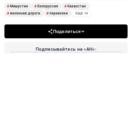
Мишустин
Белоруссия
Казахстан
#
#
#
железная дорога
перевозки
#
#
ЕЩЕ +3
Поделиться
Подписывайтесь на «АН»:
Дзен
ВКонтакте
МАХ
Показать еще
АРГУМЕНТЫ
НЕДЕЛИ