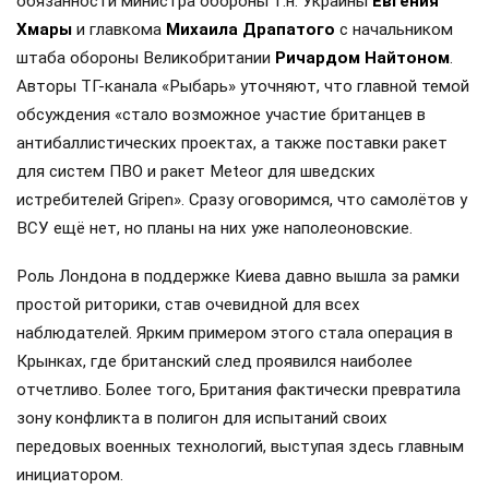
обязанности министра обороны т.н. Украины
Евгения
Хмары
и главкома
Михаила Драпатого
с начальником
штаба обороны Великобритании
Ричардом Найтоном
.
Авторы ТГ-канала «Рыбарь» уточняют, что главной темой
обсуждения «стало возможное участие британцев в
антибаллистических проектах, а также поставки ракет
для систем ПВО и ракет Meteor для шведских
истребителей Gripen». Сразу оговоримся, что самолётов у
ВСУ ещё нет, но планы на них уже наполеоновские.
Роль Лондона в поддержке Киева давно вышла за рамки
простой риторики, став очевидной для всех
наблюдателей. Ярким примером этого стала операция в
Крынках, где британский след проявился наиболее
отчетливо. Более того, Британия фактически превратила
зону конфликта в полигон для испытаний своих
передовых военных технологий, выступая здесь главным
инициатором.