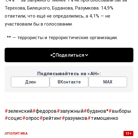
1,4% — за Залужного. Менее 1% не проголосовали бы за
Терехова, Билецкого, Буданова, Разумкова. 14,9%
ответили, что ещё не определились, а 4,1% — не
участвовали бы в голосовании.
· ** — террористы и террористические организации.
Поделиться
Подписывайтесь на «АН»:
Дзен
ВКонтакте
МАХ
#
зеленский
#
федоров
#
залужный
#
буданов*
#
выборы
#
социс
#
опрос
#
рейтинг
#
разумков
#
тимошенко
//
ПОЛИТИКА
13+