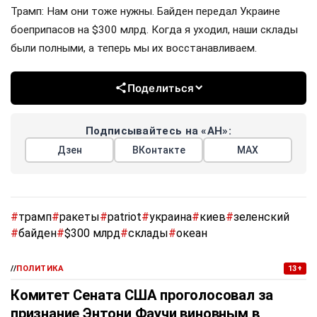
Трамп: Нам они тоже нужны. Байден передал Украине
боеприпасов на $300 млрд. Когда я уходил, наши склады
были полными, а теперь мы их восстанавливаем.
Поделиться
Подписывайтесь на «АН»:
Дзен
ВКонтакте
МАХ
#
трамп
#
ракеты
#
patriot
#
украина
#
киев
#
зеленский
#
байден
#
$300 млрд
#
склады
#
океан
//
ПОЛИТИКА
13+
Комитет Сената США проголосовал за
признание Энтони Фаучи виновным в