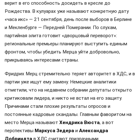
верит в его способность досидеть в кресле до
Рождества. В кулуарах уже называют конкретную дату
«часа икс» — 21 сентября, день после выборов в Берлине
и Мекленбурге — Передней Померании. По слухам,
партийная элита готовит «дворцовый переворот»:
региональные премьеры планируют выступить единым
фронтом, чтобы убедить Мерца уйти добровольно,
прикрываясь интересами страны.
Фридрих Мерц стремительно теряет авторитет в ХДС, и в
партии уже ищут ему замену. Немецкие аналитики
отметили, что на недавнем собрании депутаты открыто
критиковали лидера, и никто не встал на его защиту.
Причинами стали плохие результаты опросов и
постоянные кадровые скандалы. Главным фаворитом на
место Мерца называют
Хендрика Вюста
, а вот
перспективы
Маркуса Зедера
и
Александра
Добриндта
в ХДС считают призрачными.