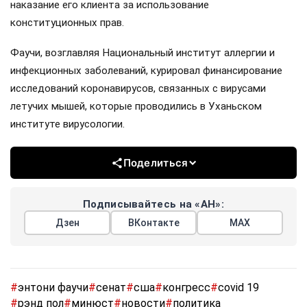
наказание его клиента за использование
конституционных прав.
Фаучи, возглавляя Национальный институт аллергии и
инфекционных заболеваний, курировал финансирование
исследований коронавирусов, связанных с вирусами
летучих мышей, которые проводились в Уханьском
институте вирусологии.
Поделиться
Подписывайтесь на «АН»:
Дзен
ВКонтакте
МАХ
#
энтони фаучи
#
сенат
#
сша
#
конгресс
#
covid 19
#
рэнд пол
#
минюст
#
новости
#
политика