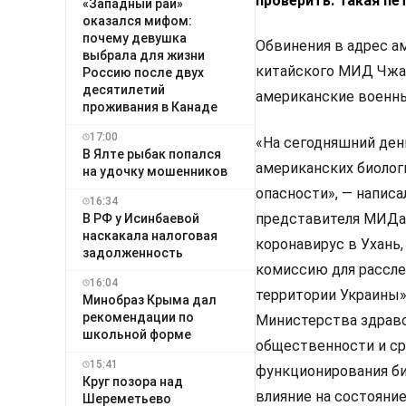
проверить. Такая п
«Западный рай»
оказался мифом:
почему девушка
Обвинения в адрес а
выбрала для жизни
китайского МИД Чжао
Россию после двух
десятилетий
американские военн
проживания в Канаде
17:00
«На сегодняшний ден
В Ялте рыбак попался
американских биолог
на удочку мошенников
опасности», — напис
16:34
представителя МИДа 
В РФ у Исинбаевой
наскакала налоговая
коронавирус в Ухань
задолженность
комиссию для рассле
16:04
территории Украины»
Минобраз Крыма дал
рекомендации по
Министерства здраво
школьной форме
общественности и с
15:41
функционирования би
Круг позора над
влияние на состояни
Шереметьево