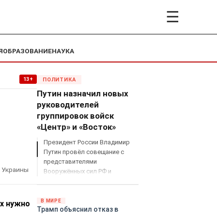
☰
Я
ОБРАЗОВАНИЕ
НАУКА
13+
ПОЛИТИКА
Путин назначил новых
руководителей
группировок войск
«Центр» и «Восток»
Президент России Владимир
Путин провёл совещание с
представителями
 Украины
Вооружённых сил РФ и
объявил о серьёзных
кадровых изменениях в
руководстве спецоперацией.
В МИРЕ
Их нужно
Трамп объяснил отказ в