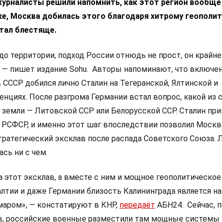
журналисты решили напомнить, как этот регион вообще
нке, Москва добилась этого благодаря хитрому геополи
отал блестяще.
до территории, подход России отнюдь не прост, он крайне
», — пишет издание Sohu. Авторы напоминают, что включе
 СССР добился лично Сталин на Тегеранской, Ялтинской и
нциях. После разгрома Германии встал вопрос, какой из
 земли — Литовской ССР или Белорусской ССР. Сталин при
 РСФСР, и именно этот шаг впоследствии позволил Москв
тратегический эксклав после распада Советского Союза. 
ась ни с чем.
 этот эксклав, а вместе с ним и мощное геополитическое
алтии и даже Германии близость Калининграда является 
аром», — констатируют в КНР,
передаёт
АБН24. Сейчас, п
в, российские военные разместили там мощные системы