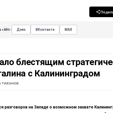
Подел
 «АН»:
Дзен
ВКонтакте
МАХ
вало блестящим стратегич
талина с Калининградом
н ТИХОНОВ
ся разговоров на Западе о возможном захвате Калинин