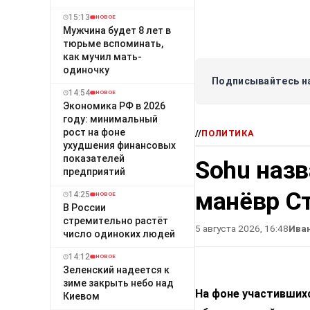
15:13
НОВОЕ
Мужчина будет 8 лет в
тюрьме вспоминать,
как мучил мать-
одиночку
Подписывайтесь на
14:54
НОВОЕ
Экономика РФ в 2026
году: минимальный
рост на фоне
//
ПОЛИТИКА
ухудшения финансовых
показателей
Sohu наз
предприятий
манёвр С
14:25
НОВОЕ
В России
стремительно растёт
5 августа 2026, 16:48
Ива
число одиноких людей
14:12
НОВОЕ
Зеленский надеется к
зиме закрыть небо над
На фоне участивших
Киевом