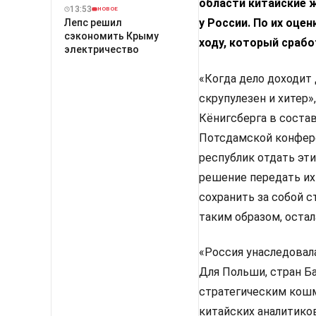
области китайские 
13:53
НОВОЕ
у России. По их оце
Лепс решил
сэкономить Крыму
ходу, который сраб
электричество
«Когда дело доходит 
скрупулезен и хитер
Кёнигсберга в состав
Потсдамской конфере
республик отдать эти
решение передать их
сохранить за собой с
таким образом, остал
«Россия унаследовала
Для Польши, стран Б
стратегическим кошм
китайских аналитико