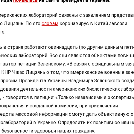
етиция
появилась
на сайте президента Украины.
мериканских лабораторий связаны с заявлением представ
 Лицзянь. По его
словам
коронавирус в Китай завезли
ые.
ь в стране работают одиннадцать (по другим данным пят
ических лабораторий. Все они являются объектами повы
ал автор петиции Зеленскому: «В связи с официальным за
КНР Чжао Лицзянь о том, что американские военные зан
, просим Президента Украины Владимира Зеленского созд
дования деятельности американских биологических лабор
, - говорится в петиции: «Только независимые экспертиз
охранения и созданной комиссии, при привлечении
редств массовой информации смогут дать объективную о
олабораторий в Украине. Определить их позитивное или н
е безопасности здоровья наших граждан».