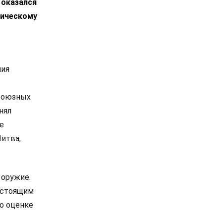
 оказался
тическому
ния
 союзных
нял
е
Литва,
 оружие.
настоящим
о оценке