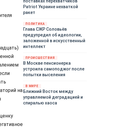
поставках перехватчиков
Patriot Украине нехваткой
ракет
ителя
ПОЛИТИКА
Глава СЖР Соловьёв
предупредил об идеологии,
заложенной в искусственный
интеллект
надцать)
шенной
ПРОИСШЕСТВИЯ
В Москве пенсионерка
явлением
устроила самоподжог после
если
попытки выселения
ать
В МИРЕ
аторий на
Ближний Восток между
управляемой деградацией и
ы
спиралью хаоса
ценку
егативное