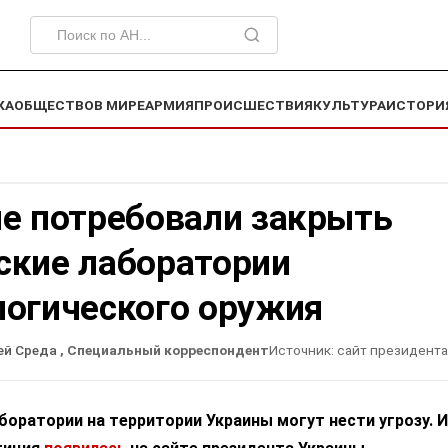
КА
ОБЩЕСТВО
В МИРЕ
АРМИЯ
ПРОИСШЕСТВИЯ
КУЛЬТУРА
ИСТОРИ
не потребовали закрыть
ские лаборатории
логического оружия
ей Среда
, Специальный корреспондент
Источник:
сайт президента
оратории на территории Украины могут нести угрозу. 