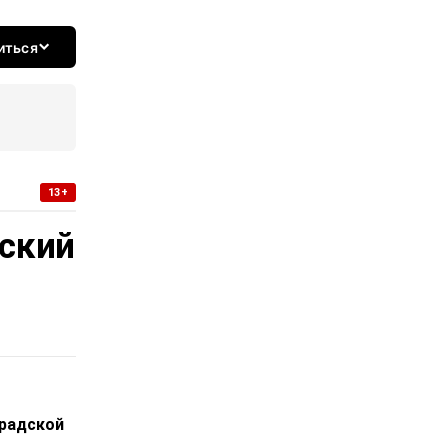
иться
13+
еский
градской