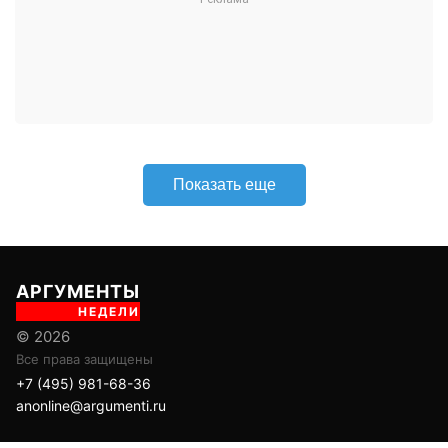
АРГУМЕНТЫ
НЕДЕЛИ
© 2026
Все права защищены
+7 (495) 981-68-36
anonline@argumenti.ru
ПОЛИТИКА
ЭКОНОМИКА
В МИРЕ
ОБЩЕСТВО
ШОУБИЗ
СПОРТ
ЗДОРОВЬЕ
ЛАЙФСТАЙЛ
ТУРИЗМ
КУЛЬТУРА
ПРАВОВЕД
ГОРОД М
САД-ОГОРОД
ИСТОРИЯ
ОБРАЗОВАНИЕ
АРМИЯ
ХАЙТЕК
СКАНДАЛ
Об издании
Главная
Все новости
Авторы
Новости партнеров
Учредитель: ООО «ИЦТ и ИЭТ»
Издатель: ООО «Медианет»
Главный редактор печатной версии: Угланов Андрей Иванович
Главный редактор сетевого издания (сайта): Вавилов Андрей
Александрович
Заместитель главного редактора: Аверьянова Олеся Сергеевна
Адрес редакции: 119002, г. Москва, ул. Арбат, д. 29, 1-й этаж, пом. IV,