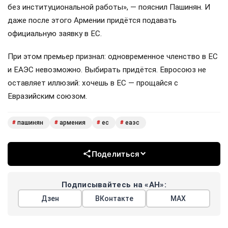
без институциональной работы», — пояснил Пашинян. И
даже после этого Армении придётся подавать
официальную заявку в ЕС.
При этом премьер признал: одновременное членство в ЕС
и ЕАЭС невозможно. Выбирать придётся. Евросоюз не
оставляет иллюзий: хочешь в ЕС — прощайся с
Евразийским союзом.
пашинян
армения
ес
еаэс
#
#
#
#
Поделиться
Подписывайтесь на «АН»:
Дзен
ВКонтакте
МАХ