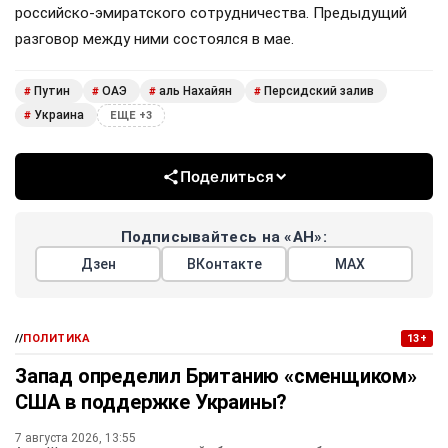
российско-эмиратского сотрудничества. Предыдущий
разговор между ними состоялся в мае.
Путин
ОАЭ
аль Нахайян
Персидский залив
#
#
#
#
Украина
#
ЕЩЕ +3
Поделиться
Подписывайтесь на «АН»:
Дзен
ВКонтакте
МАХ
//
ПОЛИТИКА
13+
Запад определил Британию «сменщиком»
США в поддержке Украины?
7 августа 2026, 13:55