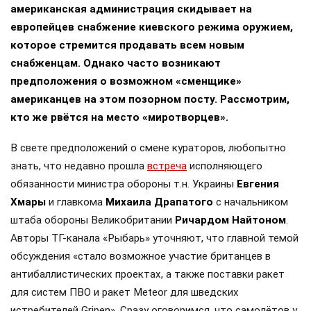
американская администрация скидывает на
европейцев снабжение киевского режима оружием,
которое стремится продавать всем новым
снабженцам. Однако часто возникают
предположения о возможном «сменщике»
американцев на этом позорном посту. Рассмотрим,
кто же рвётся на место «миротворцев».
В свете предположений о смене кураторов, любопытно
знать, что недавно прошла
встреча
исполняющего
обязанности министра обороны т.н. Украины
Евгения
Хмары
и главкома
Михаила Драпатого
с начальником
штаба обороны Великобритании
Ричардом Найтоном
.
Авторы ТГ-канала «Рыбарь» уточняют, что главной темой
обсуждения «стало возможное участие британцев в
антибаллистических проектах, а также поставки ракет
для систем ПВО и ракет Meteor для шведских
истребителей Gripen». Сразу оговоримся, что самолётов у