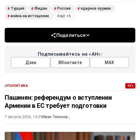
Турция
Фидан
Россия
ядерное оружие
#
#
#
#
война на истощение
#
ЕЩЕ +5
Поделиться
Подписывайтесь на «АН»:
Дзен
ВКонтакте
МАХ
//
ПОЛИТИКА
13+
Пашинян: референдум о вступлении
Армении в ЕС требует подготовки
7 августа 2026, 14:29
Иван Тихонов
,