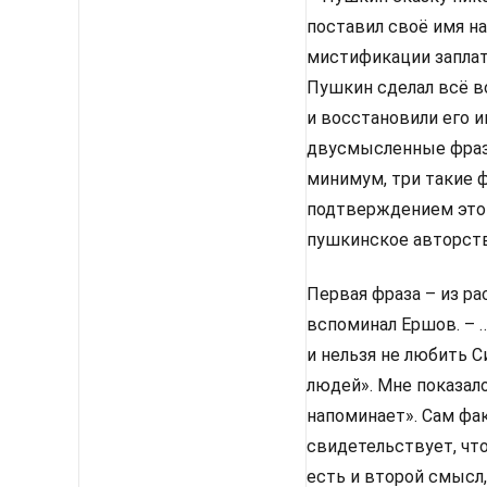
поставил своё имя на
мистификации заплат
Пушкин сделал всё в
и восстановили его и
двусмысленные фразы 
минимум, три такие ф
подтверждением этой
пушкинское авторств
Первая фраза – из р
вспоминал Ершов. – …
и нельзя не любить С
людей». Мне показало
напоминает». Сам фак
свидетельствует, что
есть и второй смысл,