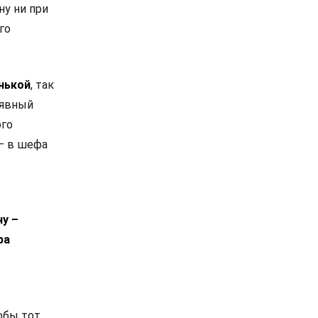
ну ни при
го
нькой
, так
 явный
ого
– в шефа
ну –
ра
обы тот