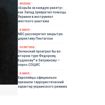
«страны 404» в следующем
МНЕНИЕ
«Борьба за каждую ракету»:
году. Однако киевские
как Запад превратил помощь
временщики не торопятся
Украине в инструмент
заключать мир - ведь есть
жесткого шантажа
поддержка в ЕС.
Политический кризис в
В МИРЕ
Британии и Германии, выборы
NBC рассекретил закрытую
во Франции могут полностью
директиву Пентагона
изменить геополитический
ландшафт в мире, пока
ПОЛИТИКА
Зеленский ожидает выборов
Зеленский проиграл бы во
в США.
втором туре Федорову,
Буданову* и Залужному —
опрос СОЦИС
В МИРЕ
Европейцы официально
признали террористический
характер украинского режима