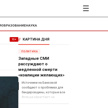
☰
Я
ОБРАЗОВАНИЕ
НАУКА
//
КАРТИНА ДНЯ
13+
ПОЛИТИКА
Западные СМИ
рассуждают о
медленной смерти
«коалиции желающих»
Источники на Банковой
сообщают о проблемах для
бандеровщины, которые все
больше нарастают на
международном поле, что
сильно ударит по позициям