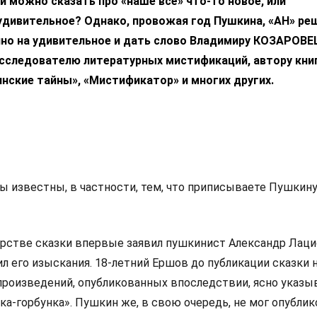
и можно сказать про «наше всё» что-то новое, или
удивительное? Однако, провожая год Пушкина, «АН» ре
нно на удивительное и дать слово Владимиру КОЗАРОВ
исследователю литературных мистификаций, автору кни
нские тайны», «Мистификатор» и многих других.
ы известны, в частности, тем, что приписываете Пушкину
рстве сказки впервые заявил пушкинист Александр Лаци
ил его изыскания. 18-летний Ершов до публикации сказки 
о произведений, опубликованных впоследствии, ясно указыв
ка-горбунка». Пушкин же, в свою очередь, не мог опубли