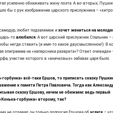
стал усиленно обхаживать жену поэта. А во-вторых, Пушки
шло бы с рук изображение царского прислужника – «хитро
 самодур, любит подхалимаж и
хочет жениться на молоде
: царь-то
влюбился
. А вот царский прислужник Спальник –
робы негде ставить (и имя-то какое двусмысленное!). В к
ая эпиграмма на «наперсника разврата»? Ответ очевиден 
фа, участие которого в «аничковых» забавах царя было
а-горбунка» всё-таки Ершов, то приписать сказку Пушки
важение к памяти Петра Павловича. Тогда как Александ
исывая сказку Ершову, ничем не обижаем: ведь первый
«Конька-горбунка» второму, так?
ому не отдавал: он только попросил Ершова об
услуге
– чт