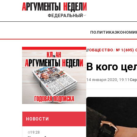
ФЕДЕРАЛЬНЫЙ
﹀
ПОЛИТИКА
ЭКОНОМИ
//
ОБЩЕСТВО
/
№ 1(695) 
В кого це
14 января 2020, 19:11
Сер
НОВОСТИ
19:28