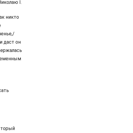
иколаю I.
ак никто
е
енье,/
и даст он
держалась
ременным
сать
оторый