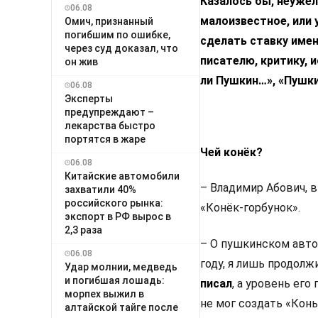
Казалось бы, неужел
06.08
малоизвестное, или 
Омич, признанный
погибшим по ошибке,
сделать ставку име
через суд доказал, что
писателю, критику, 
он жив
ли Пушкин…», «Пушки
06.08
Эксперты
предупреждают –
лекарства быстро
портятся в жаре
Чей конёк?
06.08
Китайские автомобили
– Владимир Абович, в
захватили 40%
российского рынка:
«Конёк-горбунок».
экспорт в РФ вырос в
2,3 раза
– О пушкинском авто
06.08
году, я лишь продолж
Удар молнии, медведь
и погибшая лошадь:
писал
, а уровень ег
морпех выжил в
не мог создать «Конь
алтайской тайге после