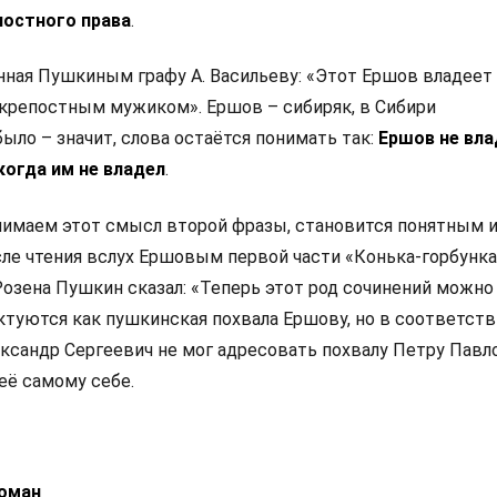
постного права
.
анная Пушкиным графу А. Васильеву: «Этот Ершов владеет
 крепостным мужиком». Ершов – сибиряк, в Сибири
ыло – значит, слова остаётся понимать так:
Ершов не вл
когда им не владел
.
нимаем этот смысл второй фразы, становится понятным 
сле чтения вслух Ершовым первой части «Конька-горбунка
Розена Пушкин сказал: «Теперь этот род сочинений можно
ктуются как пушкинская похвала Ершову, но в соответств
сандр Сергеевич не мог адресовать похвалу Петру Павло
 её самому себе.
роман