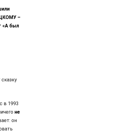
шили
ЕЦКОМУ –
г «А был
 сказку
с в 1993
ничего
не
ает: он
ковать