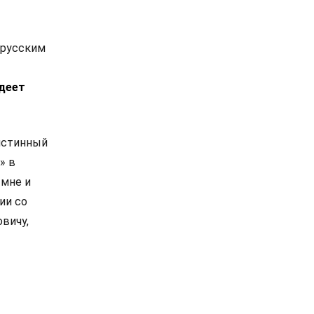
 русским
адеет
истинный
» в
 мне и
ии со
вичу,