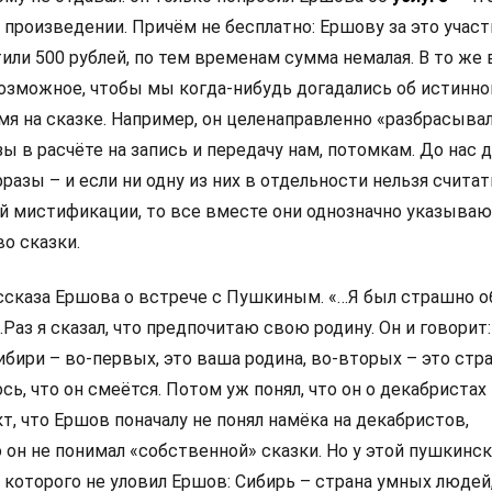
 произведении. Причём не бесплатно: Ершову за это участ
или 500 рублей, по тем временам сумма немалая. В то же
озможное, чтобы мы когда-нибудь догадались об истинно
мя на сказке. Например, он целенаправленно «разбрасыва
в расчёте на запись и передачу нам, потомкам. До нас д
разы – и если ни одну из них в отдельности нельзя счит
 мистификации, то все вместе они однозначно указываю
о сказки.
ассказа Ершова о встрече с Пушкиным. «…Я был страшно о
Раз я сказал, что предпочитаю свою родину. Он и говорит
ибири – во-первых, это ваша родина, во-вторых – это стр
сь, что он смеётся. Потом уж понял, что он о декабристах
т, что Ершов поначалу не понял намёка на декабристов,
 он не понимал «собственной» сказки. Но у этой пушкинс
 которого не уловил Ершов: Сибирь – страна умных людей