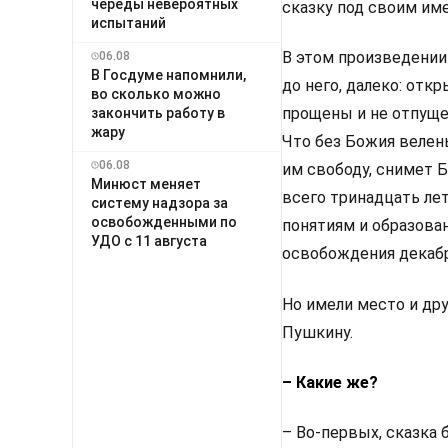
череды невероятных
сказку под своим име
испытаний
В этом произведении 
06.08
В Госдуме напомнили,
до него, далеко: отк
во сколько можно
прощены и не отпуще
закончить работу в
жару
Что без Божия велень
06.08
им свободу, снимет Б
Минюст меняет
всего тринадцать ле
систему надзора за
освобожденными по
понятиям и образован
УДО с 11 августа
освобождения декаб
Но имели место и др
Пушкину.
– Какие же?
– Во-первых, сказка