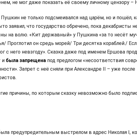
нем, не мог даже показать её своему личному цензору – Н
Пушкин не только подсмеивался над царём, но и пошёл, к
рыто заявил, что государство обречено, пока декабристы н
ны на волю. «Кит державный» у Пушкина «за то несёт муч
я/ Проглотил он средь морей/ Три десятка кораблей./ Есл
ог с него невзгоду». Сказка даже под именем Ершова про
т и
была запрещена
под предлогом «несоответствия сов
ности». Запрет с неё сняли при Александре II – уже после
ристов.
угие причины, по которым сказку невозможно было подпи
 была предупредительным выстрелом в адрес Николая I, к