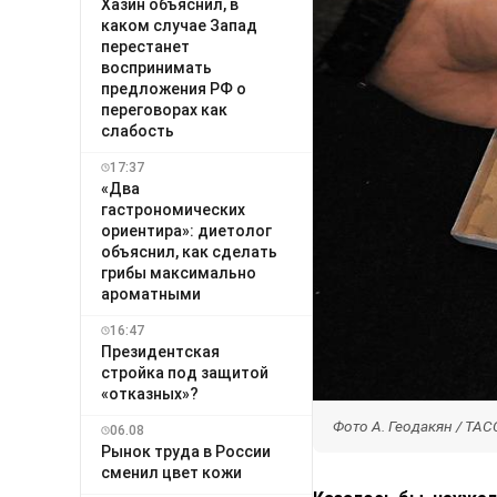
Хазин объяснил, в
каком случае Запад
перестанет
воспринимать
предложения РФ о
переговорах как
слабость
17:37
«Два
гастрономических
ориентира»: диетолог
объяснил, как сделать
грибы максимально
ароматными
16:47
Президентская
стройка под защитой
«отказных»?
Фото А. Геодакян / ТАС
06.08
Рынок труда в России
сменил цвет кожи