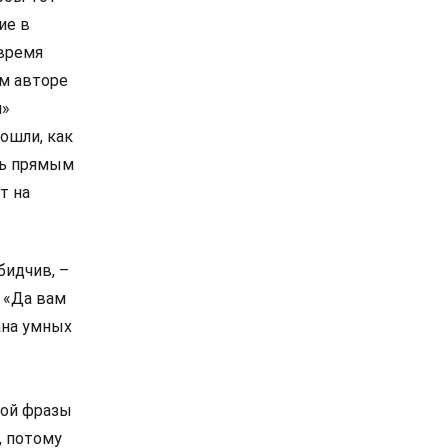
ие в
 время
м авторе
л»
ошли, как
ать прямым
т на
бидчив, –
: «Да вам
ана умных
кой фразы
, потому