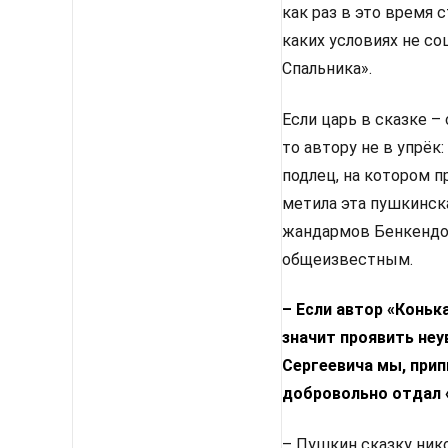
как раз в это время 
каких условиях не со
Спальника».
Если царь в сказке –
то автору не в упрёк
подлец, на котором п
метила эта пушкинск
жандармов Бенкендор
общеизвестным.
– Если автор «Коньк
значит проявить неу
Сергеевича мы, прип
добровольно отдал 
– Пушкин сказку ник