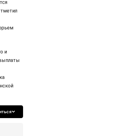
тся
отметил
порьем
о и
 выплаты
ка
инской
иться