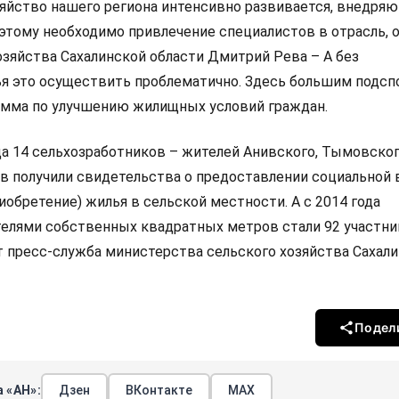
яйство нашего региона интенсивно развивается, внедряю
оэтому необходимо привлечение специалистов в отрасль, 
озяйства Сахалинской области Дмитрий Рева – А без
я это осуществить проблематично. Здесь большим подс
амма по улучшению жилищных условий граждан.
да 14 сельхозработников – жителей Анивского, Тымовског
в получили свидетельства о предоставлении социальной
иобретение) жилья в сельской местности. А с 2014 года
елями собственных квадратных метров стали 92 участни
 пресс-служба министерства сельского хозяйства Сахал
Подел
 «АН»:
Дзен
ВКонтакте
МАХ