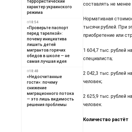
террористический
составлять не менее 
характер украинского
режима
Нормативная стоимос
18:54
тысячи рублей. При 
«Проверьте паспорт
перед тарелкой»:
приобретение или ст
почему инициатива
лишить детей
1 604,7 тыс. рублей 
мигрантов горячих
обедов в школе — не
специалиста;
самая лучшая идея
18:48
2 042,3 тыс. рублей 
«Недосчитанные
человек;
гости»: почему
снижение
миграционного потока
2 625,9 тыс. рублей 
— это лишь видимость
человек.
решения проблемы
Количество растёт