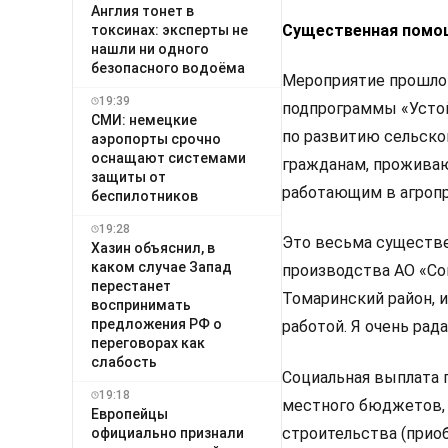
Англия тонет в
Существенная помо
токсинах: эксперты не
нашли ни одного
безопасного водоёма
Мероприятие прошло 
19:39
подпрограммы «Устой
СМИ: немецкие
по развитию сельско
аэропорты срочно
оснащают системами
гражданам, проживаю
защиты от
работающим в агропр
беспилотников
19:28
Это весьма существен
Хазин объяснил, в
каком случае Запад
производства АО «Сов
перестанет
Томаринский район, и
воспринимать
предложения РФ о
работой. Я очень рада
переговорах как
слабость
Социальная выплата п
19:18
местного бюджетов, 
Европейцы
строительства (прио
официально признали