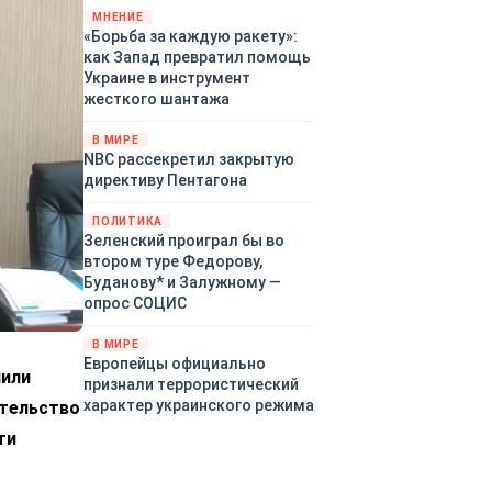
«страны 404» в следующем
МНЕНИЕ
«Борьба за каждую ракету»:
году. Однако киевские
как Запад превратил помощь
временщики не торопятся
Украине в инструмент
заключать мир - ведь есть
жесткого шантажа
поддержка в ЕС.
Политический кризис в
В МИРЕ
Британии и Германии, выборы
NBC рассекретил закрытую
во Франции могут полностью
директиву Пентагона
изменить геополитический
ландшафт в мире, пока
ПОЛИТИКА
Зеленский ожидает выборов
Зеленский проиграл бы во
в США.
втором туре Федорову,
Буданову* и Залужному —
опрос СОЦИС
В МИРЕ
Европейцы официально
чили
признали террористический
характер украинского режима
ительство
ти