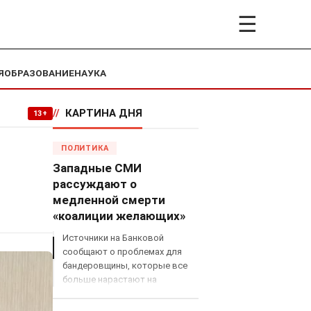
☰
Я
ОБРАЗОВАНИЕ
НАУКА
//
КАРТИНА ДНЯ
13+
ПОЛИТИКА
Западные СМИ
рассуждают о
медленной смерти
«коалиции желающих»
Источники на Банковой
сообщают о проблемах для
бандеровщины, которые все
больше нарастают на
международном поле, что
сильно ударит по позициям