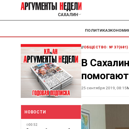
САХАЛИН
﹀
ПОЛИТИКА
ЭКОНОМИ
//
ОБЩЕСТВО
/
№ 37(681)
В Сахалин
помогают 
25 сентября 2019, 08:15
М
НОВОСТИ
00:52