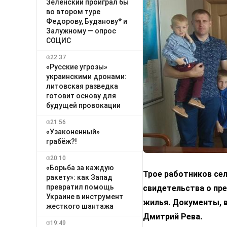
Зеленский проиграл бы
во втором туре
Федорову, Буданову* и
Залужному — опрос
СОЦИС
22:37
«Русские угрозы»
украинскими дронами:
литовская разведка
готовит основу для
будущей провокации
21:56
«Узаконенный»
грабёж?!
20:10
«Борьба за каждую
Трое работников се
ракету»: как Запад
превратил помощь
свидетельства о пр
Украине в инструмент
жилья. Документы, в
жесткого шантажа
Дмитрий Рева.
19:49