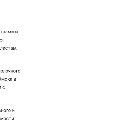
рограммы
ся
листам,
молочного
Омска в
м с
ьного и
имости