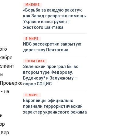
«страны 404» в следующем
МНЕНИЕ
«Борьба за каждую ракету»:
году. Однако киевские
как Запад превратил помощь
временщики не торопятся
Украине в инструмент
заключать мир - ведь есть
жесткого шантажа
поддержка в ЕС.
Политический кризис в
В МИРЕ
Британии и Германии, выборы
NBC рассекретил закрытую
во Франции могут полностью
ого
директиву Пентагона
изменить геополитический
екабре
ландшафт в мире, пока
ПОЛИТИКА
Зеленский ожидает выборов
клиент
Зеленский проиграл бы во
в США.
втором туре Федорову,
ки
Буданову* и Залужному —
 Проверка
опрос СОЦИС
- на
В МИРЕ
Европейцы официально
признали террористический
характер украинского режима
и
ор
овер