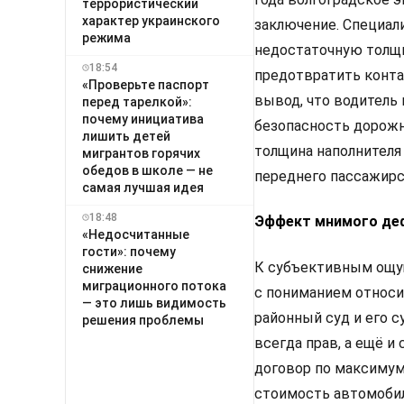
террористический
характер украинского
заключение. Специал
режима
недостаточную толщи
18:54
предотвратить конта
«Проверьте паспорт
вывод, что водитель
перед тарелкой»:
почему инициатива
безопасность дорожн
лишить детей
толщина наполнителя
мигрантов горячих
обедов в школе — не
переднего пассажирс
самая лучшая идея
18:48
Эффект мнимого де
«Недосчитанные
гости»: почему
К субъективным ощущ
снижение
миграционного потока
с пониманием относи
— это лишь видимость
районный суд и его с
решения проблемы
всегда прав, а ещё и
договор по максимум
стоимость автомобиля