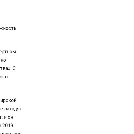
ожность
пертном
 но
тва». С
ск о
вирской
е находят
, и он
е 2019
кспертное