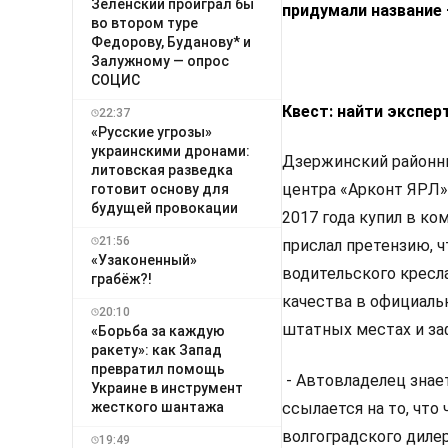
Зеленский проиграл бы
придумали название 
во втором туре
Федорову, Буданову* и
Залужному — опрос
СОЦИС
Квест: найти экспер
22:37
«Русские угрозы»
украинскими дронами:
Дзержинский районны
литовская разведка
центра «Арконт ЯРЛ» 
готовит основу для
будущей провокации
2017 года купил в ко
21:56
прислал претензию, 
«Узаконенный»
водительского кресла
грабёж?!
качества в официальн
20:10
штатных местах и за
«Борьба за каждую
ракету»: как Запад
превратил помощь
- Автовладелец знает
Украине в инструмент
ссылается на то, что
жесткого шантажа
волгоградского диле
19:49