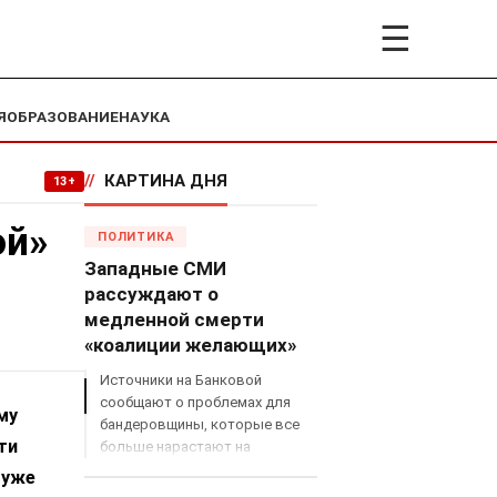
☰
Я
ОБРАЗОВАНИЕ
НАУКА
//
КАРТИНА ДНЯ
13+
ой»
ПОЛИТИКА
Западные СМИ
рассуждают о
медленной смерти
«коалиции желающих»
Источники на Банковой
сообщают о проблемах для
му
бандеровщины, которые все
ти
больше нарастают на
международном поле, что
 уже
сильно ударит по позициям