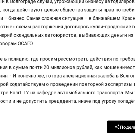
й в Волгограде случай, угрожающий бизнесу автодилеров.
ь, когда действуют целые общества защиты прав потребит
и – бизнес. Самая сложная ситуация – в ближайшем Крас
истые» схемы расторжения договоров купли-продажи ав
нарий скандальных автоюристов, выбивающих деньги из
оворам ОСАГО.
ие в полицию, где просим рассмотреть действия по требо
ия в сумме почти 20 миллионов рублей, как мошенничеств
н. - И конечно же, готова апелляционная жалоба в Волго
торой ходатайствуем о проведении повторной экспертизы 
тре ВолгГТУ на кафедре автомобильного транспорта. Мы
сти и не допустить прецедента, иначе под угрозу попадё
Подел