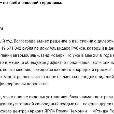
– потребительский терроризм.
та
й суд Волгограда вынес решение о взыскании с дилерск
19 671 042 рубля по иску Альвидаса Рубиса, который в д
мпании автомобиль «Лэнд Ровер». Но уже в мае 2018 года 
что в машине обнаружен дефект: в поясничной части спин
, по его мнению, находится какой-то инородный предмет.
ом центре показала, что все элементы передних сидений 
фиксированы корректно.
, что в спинке сиденья установлен блок климат-контроля 
 чувствует спиной «инородный предмет», - пояснил директ
рского центра «Арконт ЯРЛ» Роман Чемонин. – «Рэндж Р