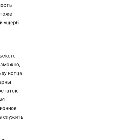
мость
 тоже
ый ущерб
ьского
озможно,
ьзу истца
мерны
статок,
ия
ционное
е служить