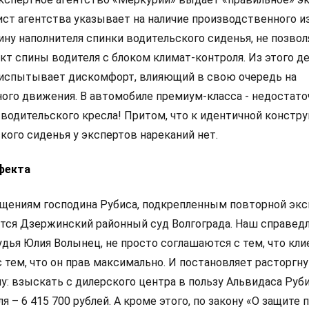
ист агентства указывает на наличие производственного и
ну наполнителя спинки водительского сиденья, не позв
кт спины водителя с блоком климат-контроля. Из этого д
 испытывает дискомфорт, влияющий в свою очередь на
ого движения. В автомобиле премиум-класса - недостато
 водительского кресла! Притом, что к идентичной констр
кого сиденья у экспертов нареканий нет.
фекта
ениям господина Рубиса, подкрепленным повторной экс
тся Дзержинский районный суд Волгограда. Наш справед
удья Юлия Волынец, не просто соглашаются с тем, что кли
 с тем, что он прав максимально. И постановляет расторгн
у: взыскать с дилерского центра в пользу Альвидаса Руб
 – 6 415 700 рублей. А кроме этого, по закону «О защите 