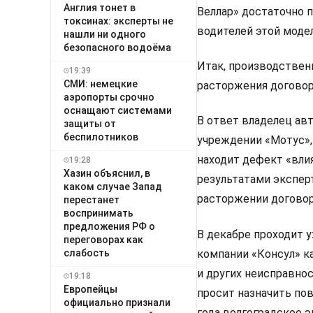
Англия тонет в
Веллар» достаточно п
токсинах: эксперты не
водителей этой моде
нашли ни одного
безопасного водоёма
Итак, производствен
19:39
СМИ: немецкие
расторжения договор
аэропорты срочно
оснащают системами
В ответ владелец ав
защиты от
беспилотников
учреждении «Мотус»,
находит дефект «вли
19:28
Хазин объяснил, в
результатами экспер
каком случае Запад
расторжении договор
перестанет
воспринимать
предложения РФ о
В декабре проходит 
переговорах как
слабость
компании «Консул» к
и других неисправнос
19:18
Европейцы
просит назначить пов
официально признали
года волгоградское 