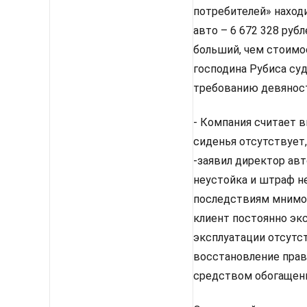
потребителей» наход
авто – 6 672 328 руб
больший, чем стоимо
господина Рубиса суд
требованию девяност
- Компания считает 
сиденья отсутствует
-заявил директор ав
неустойка и штраф н
последствиям мнимог
клиент постоянно эк
эксплуатации отсутс
восстановление прав
средством обогащени