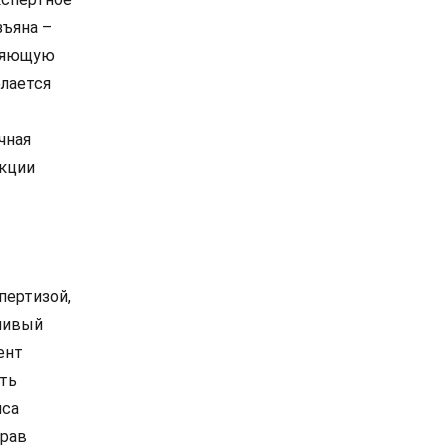
зъяна –
оляющую
елается
чная
укции
пертизой,
ливый
ент
уть
иса
прав