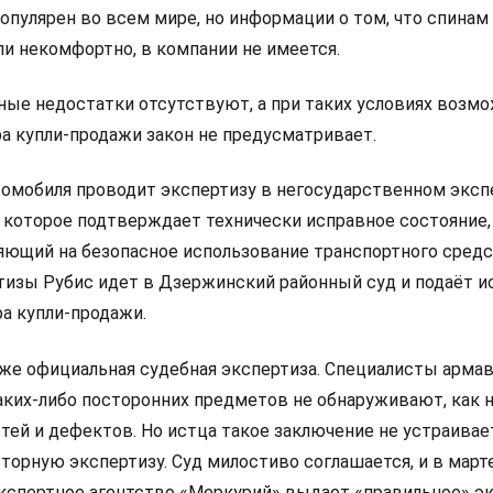
опулярен во всем мире, но информации о том, что спинам
ли некомфортно, в компании не имеется.
ные недостатки отсутствуют, а при таких условиях возм
а купли-продажи закон не предусматривает.
томобиля проводит экспертизу в негосударственном экс
 которое подтверждает технически исправное состояние,
яющий на безопасное использование транспортного средс
тизы Рубис идет в Дзержинский районный суд и подаёт и
а купли-продажи.
уже официальная судебная экспертиза. Специалисты арма
аких-либо посторонних предметов не обнаруживают, как н
тей и дефектов. Но истца такое заключение не устраивает
торную экспертизу. Суд милостиво соглашается, и в март
экспертное агентство «Меркурий» выдает «правильное» э