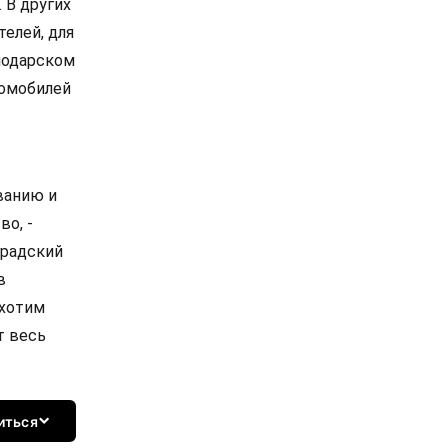
 В других
елей, для
нодарском
томобилей
ванию и
о, -
градский
в
 хотим
т весь
иться