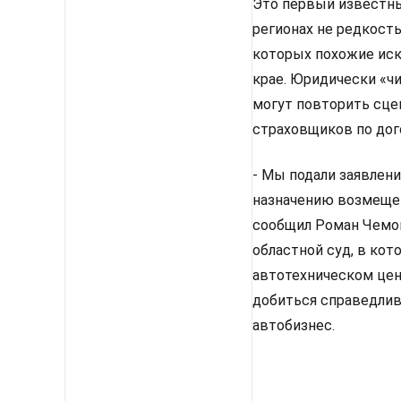
Это первый известны
регионах не редкост
которых похожие иск
крае. Юридически «ч
могут повторить сце
страховщиков по дог
- Мы подали заявлен
назначению возмещен
сообщил Роман Чемони
областной суд, в ко
автотехническом цен
добиться справедливо
автобизнес.