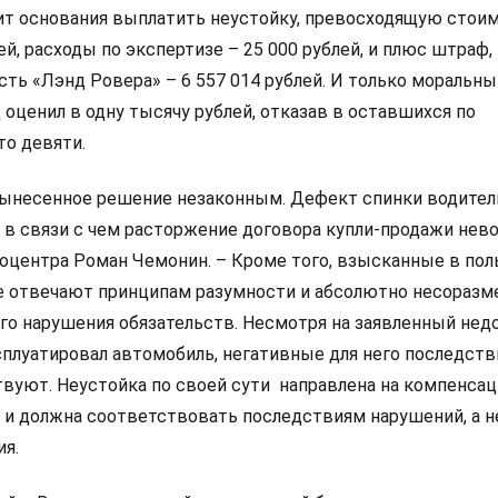
ит основания выплатить неустойку, превосходящую стои
лей, расходы по экспертизе – 25 000 рублей, и плюс штраф,
сть «Лэнд Ровера» – 6 557 014 рублей. И только моральн
 оценил в одну тысячу рублей, отказав в оставшихся по
о девяти.
вынесенное решение незаконным. Дефект спинки водител
, в связи с чем расторжение договора купли-продажи нев
тоцентра Роман Чемонин. – Кроме того, взысканные в пол
е отвечают принципам разумности и абсолютно несораз
о нарушения обязательств. Несмотря на заявленный недо
сплуатировал автомобиль, негативные для него последств
твуют. Неустойка по своей сути направлена на компенса
 и должна соответствовать последствиям нарушений, а н
я.