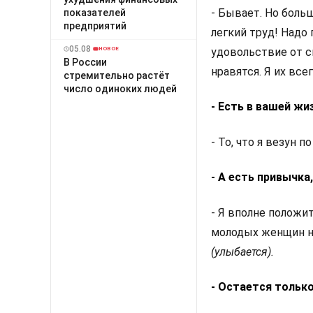
- Бывает. Но боль
показателей
предприятий
легкий труд! Надо
05.08
удовольствие от с
НОВОЕ
В России
нравятся. Я их все
стремительно растёт
число одиноких людей
- Есть в вашей жи
- То, что я везун п
- А есть привычка
- Я вполне положи
молодых женщин н
(улыбается).
- Остается тольк