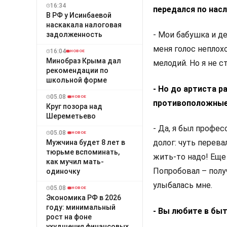
16:34
передался по нас
В РФ у Исинбаевой
наскакала налоговая
- Мои бабушка и д
задолженность
меня голос неплох
16:04
НОВОЕ
Минобраз Крыма дал
мелодий. Но я не с
рекомендации по
школьной форме
- Но до артиста 
05.08
НОВОЕ
противоположные.
Круг позора над
Шереметьево
- Да, я был профе
05.08
НОВОЕ
долог: чуть перева
Мужчина будет 8 лет в
тюрьме вспоминать,
жить-то надо! Еще 
как мучил мать-
Попробовал – полу
одиночку
улыбалась мне.
05.08
НОВОЕ
Экономика РФ в 2026
году: минимальный
- Вы любите в бы
рост на фоне
ухудшения финансовых