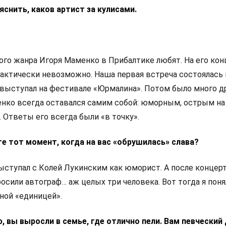
снить, каков артист за кулисами.
ого жанра Игоря Маменко в Прибалтике любят. На его ко
актически невозможно. Наша первая встреча состоялась 
 выступал на фестивале «Юрмалина». Потом было много д
нко всегда оставался самим собой: юморным, острым на
 Ответы его всегда были «в точку».
те тот момент, когда на вас «обрушилась» слава?
выступал с Колей Лукинским как юморист. А после концерт
осили автограф… аж целых три человека. Вот тогда я понял
ной «единицей».
ю, вы выросли в семье, где отлично пели. Вам певческий