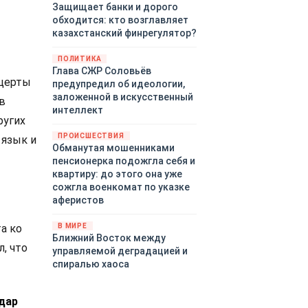
Защищает банки и дорого
обходится: кто возглавляет
казахстанский финрегулятор?
ПОЛИТИКА
Глава СЖР Соловьёв
нцерты
предупредил об идеологии,
заложенной в искусственный
в
интеллект
ругих
ПРОИСШЕСТВИЯ
 язык и
Обманутая мошенниками
пенсионерка подожгла себя и
квартиру: до этого она уже
сожгла военкомат по указке
аферистов
а ко
В МИРЕ
Ближний Восток между
, что
управляемой деградацией и
спиралью хаоса
 дар