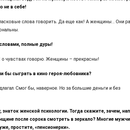
 не в себе!
ласковые слова говорить. Да еще как! А женщины… Они р
ональны.
 словами, полные дуры!
 Я о чувствах говорю. Женщины – прекрасны!
ли бы сыграть в кино героя-любовника?
длагал. Смог бы, наверное. Но за большие деньги и без
.
жу, знаток женской психологии. Тогда скажите, зачем, на
енщине после сорока смотреть в зеркало? Многие мужч
уже, простите, «пенсионерки».