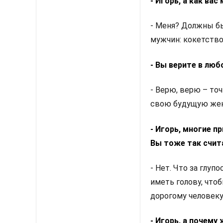
- Игорь, а как ва
- Меня? Должны б
мужчин: кокетство
- Вы верите в люб
- Верю, верю – точ
свою будущую жену
- Игорь, многие п
Вы тоже так счит
- Нет. Что за глу
иметь голову, что
дорогому человеку 
- Игорь, а почем