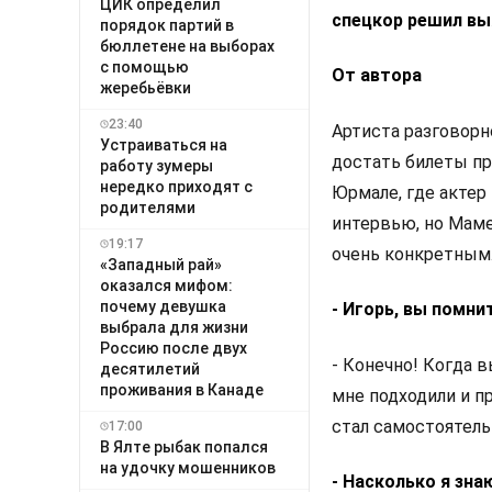
ЦИК определил
спецкор решил выя
порядок партий в
бюллетене на выборах
с помощью
От автора
жеребьёвки
23:40
Артиста разговорн
Устраиваться на
достать билеты пр
работу зумеры
нередко приходят с
Юрмале, где актер
родителями
интервью, но Маме
19:17
очень конкретным.
«Западный рай»
оказался мифом:
почему девушка
- Игорь, вы помни
выбрала для жизни
Россию после двух
- Конечно! Когда 
десятилетий
проживания в Канаде
мне подходили и пр
стал самостоятель
17:00
В Ялте рыбак попался
на удочку мошенников
- Насколько я зна