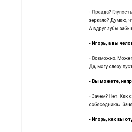
- Правда? Глупост
зеркало? Думаю, чт
А вдруг зубы забы
- Игорь, а вы чел
- Возможно. Может
Да, могу слезу пус
- Вы можете, напр
- Зачем? Нет. Как 
собеседника». Зач
- Игорь, как вы о