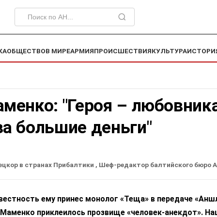
КА
ОБЩЕСТВО
В МИРЕ
АРМИЯ
ПРОИСШЕСТВИЯ
КУЛЬТУРА
ИСТОРИ
менко: "Героя – любовник
за большие деньги"
ецкор в странах Прибалтики
, Шеф-редактор балтийского бюро 
вестность ему принес монолог «Теща» в передаче «Аншл
 Маменко приклеилось прозвище «человек-анекдот». Н