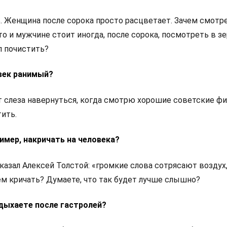
ь. Женщина после сорока просто расцветает. Зачем смотр
о и мужчине стоит иногда, после сорока, посмотреть в зе
л почистить?
овек ранимый?
 слеза навернуться, когда смотрю хорошие советские ф
тить.
имер, накричать на человека?
сказал Алексей Толстой: «громкие слова сотрясают воздух,
ем кричать? Думаете, что так будет лучше слышно?
тдыхаете после гастролей?