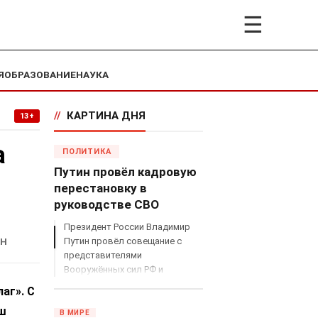
☰
Я
ОБРАЗОВАНИЕ
НАУКА
//
КАРТИНА ДНЯ
13+
а
ПОЛИТИКА
Путин провёл кадровую
перестановку в
руководстве СВО
Президент России Владимир
АН
Путин провёл совещание с
представителями
Вооружённых сил РФ и
объявил о серьёзных
аг». С
кадровых изменениях в
аш
руководстве спецоперацией.
В МИРЕ