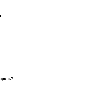
л
 прочь?