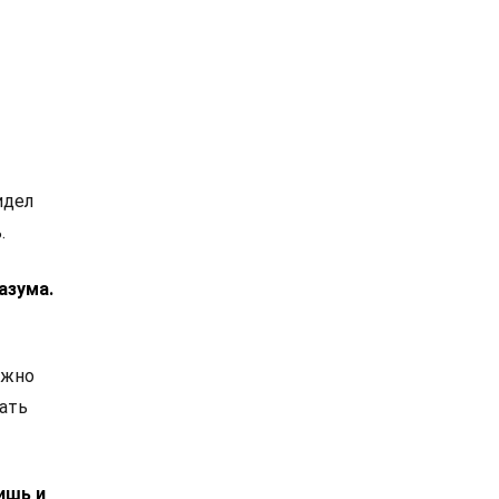
идел
.
азума.
ужно
ать
ишь и