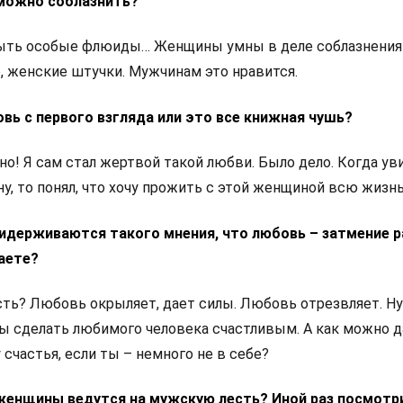
с можно соблазнить?
ыть особые флюиды… Женщины умны в деле соблазнения
, женские штучки. Мужчинам это нравится.
овь с первого взгляда или это все книжная чушь?
но! Я сам стал жертвой такой любви. Было дело. Когда ув
, то понял, что хочу прожить с этой женщиной всю жизнь
ридерживаются такого мнения, что любовь – затмение р
аете?
пость? Любовь окрыляет, дает силы. Любовь отрезвляет. Н
бы сделать любимого человека счастливым. А как можно д
счастья, если ты – немного не в себе?
у женщины ведутся на мужскую лесть? Иной раз посмотр