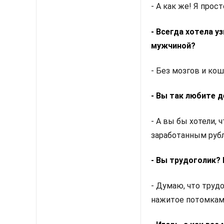
- А как же! Я прос
- Всегда хотела у
мужчиной?
- Без мозгов и кош
- Вы так любите д
- А вы бы хотели, 
заработанным руб
- Вы трудоголик? 
- Думаю, что труд
нажитое потомка