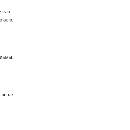
еть в
ркало.
ильмы.
 но не