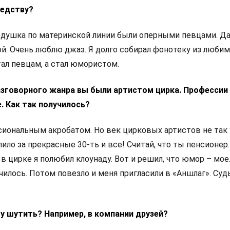
ледству?
едушка по материнской линии были оперными певцами. Да
ой. Очень люблю джаз. Я долго собирал фонотеку из люби
тал певцам, а стал юмористом.
разговорного жанра вы были артистом цирка. Профессии
 Как так получилось?
ссиональным акробатом. Но век цирковых артистов не так 
лило за прекрасные 30-ть и все! Считай, что ты пенсионер.
в цирке я полюбил клоунаду. Вот и решил, что юмор – мое
чилось. Потом повезло и меня пригласили в «Аншлаг». Суд
ту шутить? Например, в компании друзей?