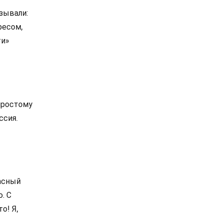
азывали:
ресом,
ти»
 простому
ссия.
расный
. С
о! Я,