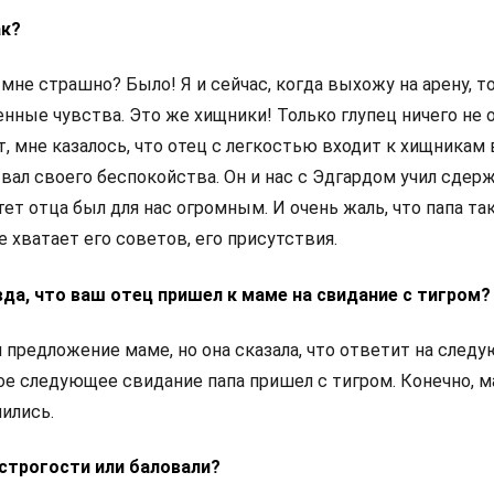
ак?
 мне страшно? Было! Я и сейчас, когда выхожу на арену, т
ные чувства. Это же хищники! Только глупец ничего не о
т, мне казалось, что отец с легкостью входит к хищникам 
вал своего беспокойства. Он и нас с Эдгардом учил сдер
ет отца был для нас огромным. И очень жаль, что папа та
е хватает его советов, его присутствия.
авда, что ваш отец пришел к маме на свидание с тигром?
л предложение маме, но она сказала, что ответит на сле
мое следующее свидание папа пришел с тигром. Конечно, 
ились.
 строгости или баловали?