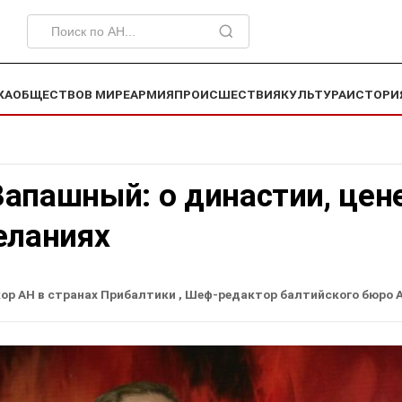
КА
ОБЩЕСТВО
В МИРЕ
АРМИЯ
ПРОИСШЕСТВИЯ
КУЛЬТУРА
ИСТОРИ
апашный: о династии, цен
еланиях
ор АН в странах Прибалтики
, Шеф-редактор балтийского бюро 