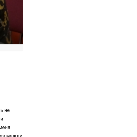
ть не
ми
меня
влез между