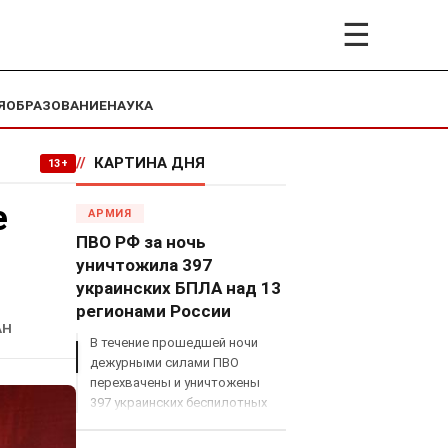
☰
Я
ОБРАЗОВАНИЕ
НАУКА
//
КАРТИНА ДНЯ
13+
е
АРМИЯ
ПВО РФ за ночь
уничтожила 397
украинских БПЛА над 13
регионами России
АН
В течение прошедшей ночи
дежурными силами ПВО
перехвачены и уничтожены
397 украинских беспилотных
летательных аппаратов
самолетного типа над