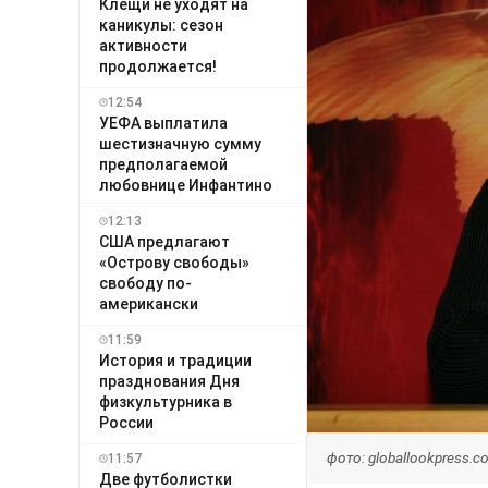
Клещи не уходят на
каникулы: сезон
активности
продолжается!
12:54
УЕФА выплатила
шестизначную сумму
предполагаемой
любовнице Инфантино
12:13
США предлагают
«Острову свободы»
свободу по-
американски
11:59
История и традиции
празднования Дня
физкультурника в
России
фото: globallookpress.
11:57
Две футболистки