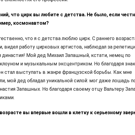
ний, что цирк вы любите с детства. Не было, если честн
ример, космонавтом?
ественно, что я с детства люблю цирк. С раннего возраст
и, видел работу цирковых артистов, наблюдал за репетиц
 династия! Мой дед Михаил Запашный, кстати, немец по
 клоуном и музыкальным эксцентриком. Но благодаря зна
 стал выступать в жанре французской борьбы. Как мне
и, мой дед обладал уникальной силой: мог даже лошадь п
инастия Запашных. Но благодаря своему отцу Вальтеру За
иками.
м возрасте вы впервые вошли в клетку к серьезному зве