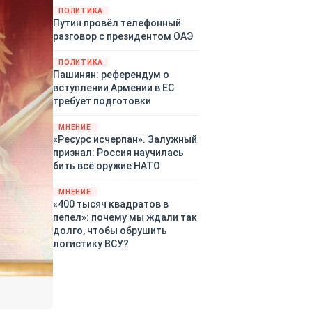
территориями Белгородской,
ПОЛИТИКА
Путин провёл телефонный
Брянской, Воронежской,
разговор с президентом ОАЭ
Курской, Липецкой,
Орловской, Пензенской,
ПОЛИТИКА
Ростовской, Рязанской,
Пашинян: референдум о
Самарской, Саратовской,
вступлении Армении в ЕС
Тамбовской, Тульской
требует подготовки
областей, Краснодарского
края, Республики Крым и над
МНЕНИЕ
акваторией Азовского моря.
«Ресурс исчерпан». Залужный
признал: Россия научилась
бить всё оружие НАТО
МНЕНИЕ
«400 тысяч квадратов в
пепел»: почему мы ждали так
долго, чтобы обрушить
логистику ВСУ?