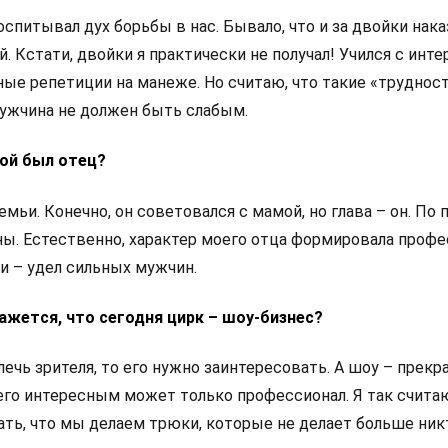
воспитывал дух борьбы в нас. Бывало, что и за двойки нак
й. Кстати, двойки я практически не получал! Учился с инте
ные репетиции на манеже. Но считаю, что такие «труднос
Мужчина не должен быть слабым.
вой был отец?
семьи. Конечно, он советовался с мамой, но глава – он. По
ны. Естественно, характер моего отца формировала профе
и – удел сильных мужчин.
кажется, что сегодня цирк – шоу-бизнес?
лечь зрителя, то его нужно заинтересовать. А шоу – прек
его интересным может только профессионал. Я так считаю
ть, что мы делаем трюки, которые не делает больше никт