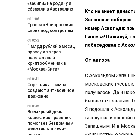
«забили» на родину и
сбежали в Австралию
Кто не знает динас
11:06
Запашные собирают 
Трасса «Новороссия»
номер Аскольда: пры
снова под контролем
Гиннеса! Пожалуй, т
10:53
побеседовал с Аско
1 млрд рублей в месяц
проходил через
нелегальный
От автора
криптообменник в
«Москва-Сити»
С Аскольдом Запашны
10:41
московских тусовок. 
Соратники Трампа
создают антивоенное
получалось. Да и нек
движение
бывают странным. Теб
10:35
Я подошла к Аскольду
Всемирный день
выслушал и спокойно 
кошек: как праздник
помогает бездомным
Запашным. И в Москве
животным и лечит
«живности», о жизни,
сердца