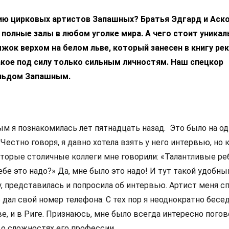
тию цирковых артистов Запашных? Братья Эдгард и Аск
полные залы в любом уголке мира. А чего стоит уника
жок верхом на белом льве, который занесен в книгу ре
акое под силу только сильным личностям. Наш спецкор
льдом Запашным.
м я познакомилась лет пятнадцать назад. Это было на од
Честно говоря, я давно хотела взять у него интервью, но 
оторые столичные коллеги мне говорили: «Талантливые реб
е это надо?» Да, мне было это надо! И тут такой удобный
, представилась и попросила об интервью. Артист меня с
дал свой номер телефона. С тех пор я неоднократно бесе
, и в Риге. Признаюсь, мне было всегда интересно погов
 о сложностях его профессии.