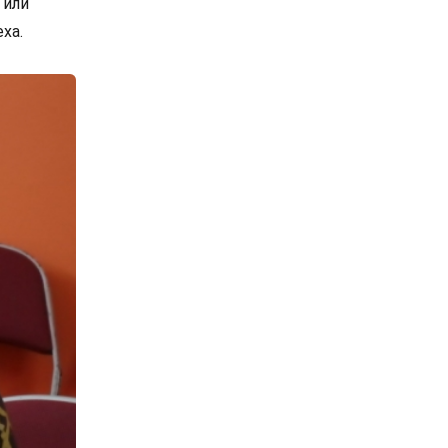
 или
ха.