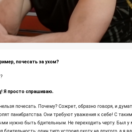
пример, почесать за ухом?
ь?
д! Я просто спрашиваю.
 нельзя почесать. Почему? Сожрет, образно говоря, и дума
рпят панибратства. Они требуют уважения к себе! С таки
и нужно быть бдительным. Не переходить черту. Был у 
ял бдительность: один тигр устроил охоту на другого, а я 