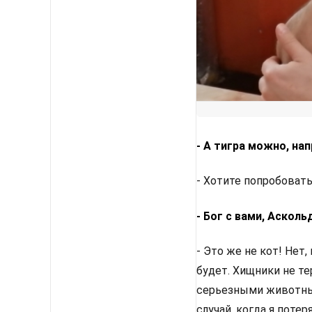
- А тигра можно, на
- Хотите попробоват
- Бог с вами, Асколь
- Это же не кот! Нет,
будет. Хищники не те
серьезными животным
случай, когда я потер