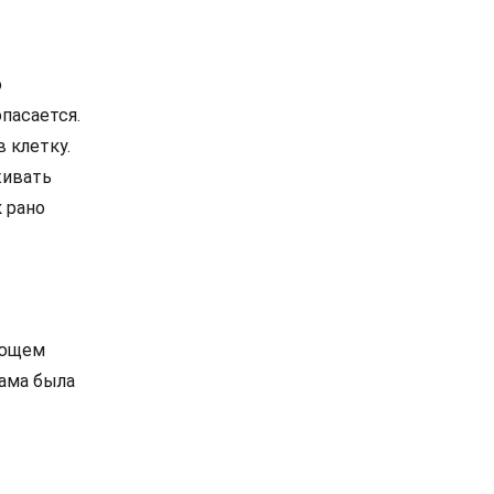
о
пасается.
в клетку.
живать
к рано
дующем
мама была