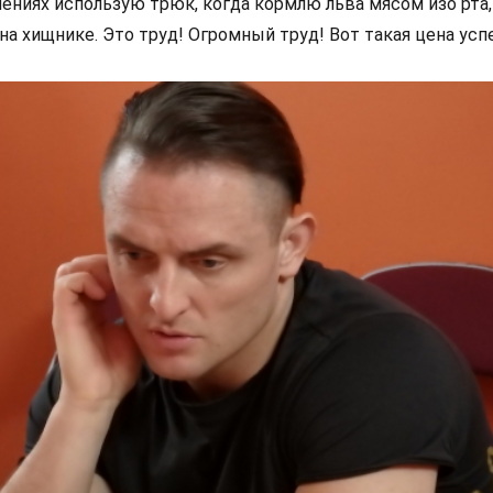
ениях использую трюк, когда кормлю льва мясом изо рта,
а хищнике. Это труд! Огромный труд! Вот такая цена успе