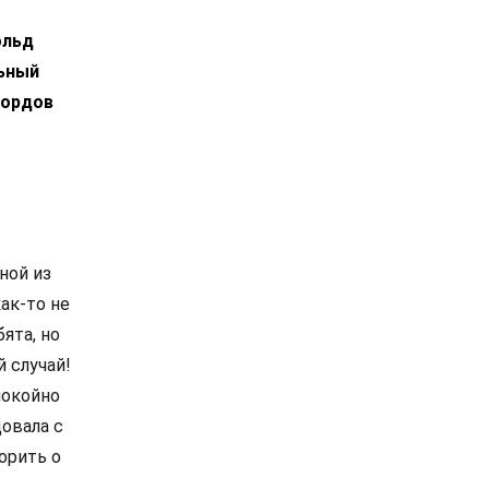
ольд
льный
кордов
ной из
как-то не
ята, но
 случай!
покойно
довала с
орить о