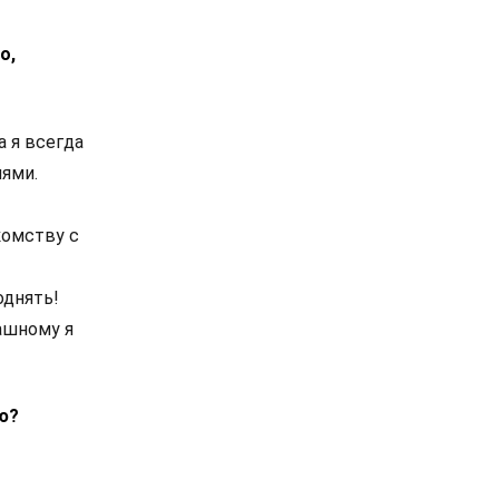
о,
а я всегда
иями.
комству с
однять!
пашному я
рю?