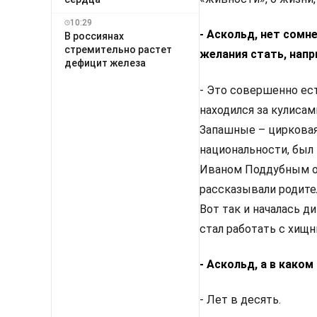
10:29
- Аскольд, нет сомне
В россиянах
стремительно растет
желания стать, нап
дефицит железа
- Это совершенно ест
находился за кулисам
Запашные – цирковая
национальности, был
Иваном Поддубным он
рассказывали родител
Вот так и началась д
стал работать с хищн
- Аскольд, а в како
- Лет в десять.