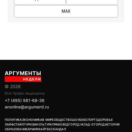
МАХ
АРГУМЕНТЫ
НЕДЕЛИ
© 2026
Все права защищены
+7 (495) 981-68-36
anonline@argumenti.ru
ПОЛИТИКА
ЭКОНОМИКА
В МИРЕ
ОБЩЕСТВО
ШОУБИЗ
СПОРТ
ЗДОРОВЬЕ
ЛАЙФСТАЙЛ
ТУРИЗМ
КУЛЬТУРА
ПРАВОВЕД
ГОРОД М
САД-ОГОРОД
ИСТОРИЯ
ОБРАЗОВАНИЕ
АРМИЯ
ХАЙТЕК
СКАНДАЛ