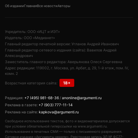
Об издании
Главная
Все новости
Авторы
Учредитель: ООО «ИЦТ и ИЭТ»
Издатель: ООО «Медианет»
Главный редактор печатной версии: Угланов Андрей Иванович
Главный редактор сетевого издания (сайта): Вавилов Андрей
Александрович
Заместитель главного редактора: Аверьянова Олеся Сергеевна
Адрес редакции: 119002, г. Москва, ул. Арбат, д. 29, 1-й этаж, пом. IV,
комн. 2
18+
Возрастная категория сайта:
Редакция:
+7 (495) 981-68-36
/
anonline@argumenti.ru
Реклама в газете:
+7 (903) 777-11-14
Реклама на сайте:
kapkova@argumenti.ru
Свободное использование текстов, фото и видеоматериалов допускается
при условии обязательной гиперссылки на www.argumenti.ru.
Использование в печатных СМИ — только с письменного разрешения.
Сетевое издание «Аргументы недели». Реестровая запись ЭЛ № ФС77-