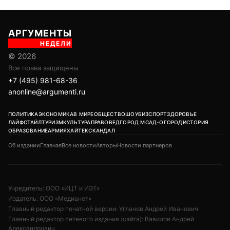
АРГУМЕНТЫ
НЕДЕЛИ
© 2026
Все права защищены
+7 (495) 981-68-36
anonline@argumenti.ru
ПОЛИТИКА
ЭКОНОМИКА
В МИРЕ
ОБЩЕСТВО
ШОУБИЗ
СПОРТ
ЗДОРОВЬЕ
ЛАЙФСТАЙЛ
ТУРИЗМ
КУЛЬТУРА
ПРАВОВЕД
ГОРОД М
САД-ОГОРОД
ИСТОРИЯ
ОБРАЗОВАНИЕ
АРМИЯ
ХАЙТЕК
СКАНДАЛ
Об издании
Главная
Все новости
Авторы
Новости партнеров
Учредитель: ООО «ИЦТ и ИЭТ»
Издатель: ООО «Медианет»
Главный редактор печатной версии: Угланов Андрей Иванович
Главный редактор сетевого издания (сайта): Вавилов Андрей
Александрович