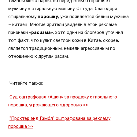
темнокожего парня, но перед этим отправляет
мужчину в стиральную машину. Оттуда, благодаря
стиральному
порошку
, уже появляется белый мужчина
– китаец. Многие зрители увидели в этой рекламе
признаки «
расизма
», хотя один из блогеров уточнил
тот факт, что культ светлой кожи в Китае, скорее,
является традиционным, нежели агрессивным по
отношению к другим расам.
Читайте также:
Суд оштрафовал «Ашан» за продажу стирального
порошка, угрожающего здоровью >>
"Проктер энд Гэмбл" оштрафована за рекламу
порошка >>