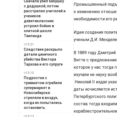
Сначала убил бабушку
Промышленный подъем
с дедушкой, потом
расстрелял учителей и
к изменению отноше
учеников:
необходимости его р
девятиклассник
устроил бойню в
элитной школе
Идея создания поли
Таиланда
ученым Д.И. Менделее
13:21
Следствие раскрыло
В 1889 году Дмитрий
детали циничного
убийства Виктора
Витте с предложение
Тархова и его супруги
которое у нас тогда 
13:15
изучали не науку вооб
Подростки с
Николай II издал ука
травматом ограбили
супермаркет в
даты исчисляется ис
Новосибирске:
Петербургского полит
стреляли в воздух,
когда их попытались
состав тогда входил
остановить
кораблестроительное
13:13