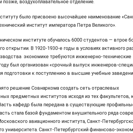
м позже, воздухоплавательное отделение.
институту было присвоено высочайшее наименование «Сан
ехнический институт императора Петра Великого».
хническом институте обучалось 6000 студентов — втрое б
го открытии. В 1920-1930-е годы в условиях активного ра
зводства экономике требуются инженерно-технические
 году был организован «срочный выпуск инженеров-специ
я подготовки к поступлению в высшие учебные заведени
инято решение Совнаркома создать сеть отраслевых
ных предметных институтов исходя из тех факультетов,
 Часть кафедр была передана в существующие профильны
 часть стала базой фундаментом внушительного ряда сов
Московского авиационного института, Санкт-Петербургск
го университета. Санкт-Петербургский финансово-эконо