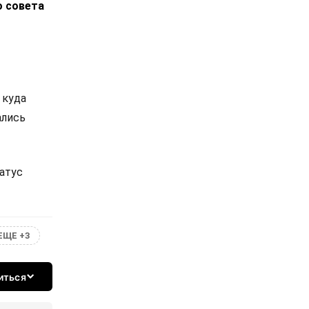
о совета
 куда
ались
татус
ЕЩЕ +3
иться