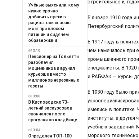
строительное и, годо
Учёные выяснили, кому
нужно срочно
добавить орехи в
В январе 1910 года 
рацион: они спасают
Петербургский полит
мозг при плохом
питании и сидячем
образе жизни
В 1917 году в полите
чем намечалось при е
13:10
Пенсионер из Тольятти
промышленного прои
разоблачил
специалисты. В 1920
мошенников и вручил
курьерше вместо
и РАБФАК — курсы дл
миллионов нарезанные
газеты
В 1930 году было пр
13:06
узкоспециализирован
В Кисловодске 73-
летний экскурсовод
имелись в политехе.
скончался после
институты, а другая
прогулки по кладбищу
учебных заведений: 
13:04
морского техническо
Определён ТОП-100