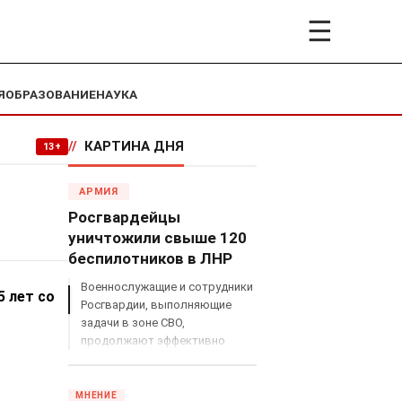
☰
Я
ОБРАЗОВАНИЕ
НАУКА
//
КАРТИНА ДНЯ
13+
АРМИЯ
Росгвардейцы
уничтожили свыше 120
беспилотников в ЛНР
Военнослужащие и сотрудники
5 лет со
Росгвардии, выполняющие
задачи в зоне СВО,
продолжают эффективно
противодействовать угрозам
с воздуха.
МНЕНИЕ