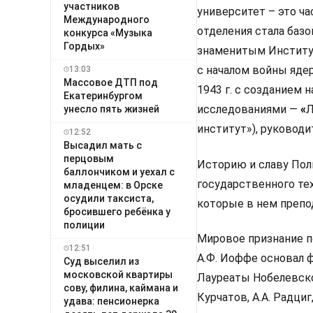
участников
университет – это ча
Международного
отделения стала баз
конкурса «Музыка
Гордых»
знаменитым Институ
с началом войны яде
13:03
Массовое ДТП под
1943 г. с созданием 
Екатеринбургом
исследованиями —
«
Л
унесло пять жизней
институт»), руководи
12:52
Высадил мать с
перцовым
Историю и славу Пол
баллончиком и уехал с
государственного тех
младенцем: в Орске
осудили таксиста,
которые в нем препод
бросившего ребёнка у
полиции
Мировое признание п
12:51
А.Ф. Иоффе основал ф
Суд выселил из
московской квартиры
Лауреаты Нобелевской
сову, филина, каймана и
Курчатов, А.А. Радциг
удава: пенсионерка