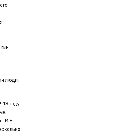
кого
я
ский
ли люди,
918 году
мя.
, И.В.
несколько