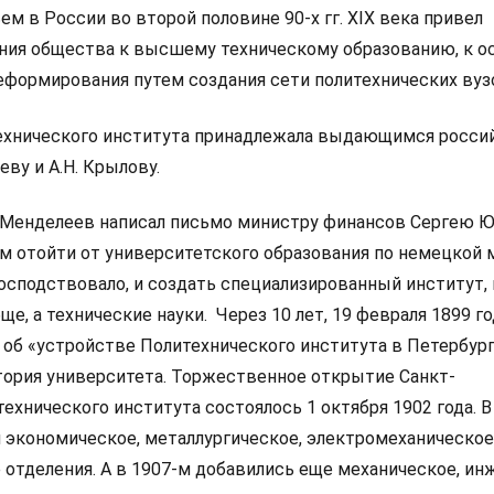
 в России во второй половине 90-х гг. XIX века привел
ния общества к высшему техническому образованию, к о
еформирования путем создания сети политехнических вуз
технического института принадлежала выдающимся росси
ву и А.Н. Крылову.
 Менделеев написал письмо министру финансов Сергею 
м отойти от университетского образования по немецкой 
господствовало, и создать специализированный институт,
ще, а технические науки. Через 10 лет, 19 февраля 1899 го
з об «устройстве Политехнического института в Петербург
тория университета. Торжественное открытие Санкт-
ехнического института состоялось 1 октября 1902 года. В
и экономическое, металлургическое, электромеханическое
 отделения. А в 1907-м добавились еще механическое, ин