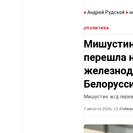
Андрей Рудской
н
#
#
//
ПОЛИТИКА
Мишустин 
перешла 
железнод
Белорусс
Мишустин: ж/д перев
7 августа 2026, 12:46
Ива