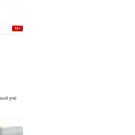
13+
ный учё