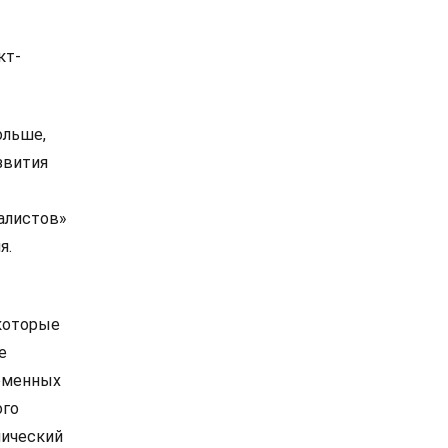
кт-
ольше,
звития
алистов»
я.
 которые
е
ременных
ого
мический