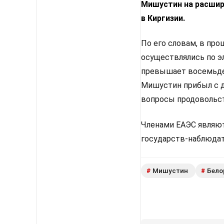
Мишустин на расшир
в Киргизии.
По его словам, в пр
осуществлялись по э
превышает восемьдес
Мишустин прибыл с д
вопросы продовольст
Членами ЕАЭС являютс
государств-наблюдат
Мишустин
Бело
#
#