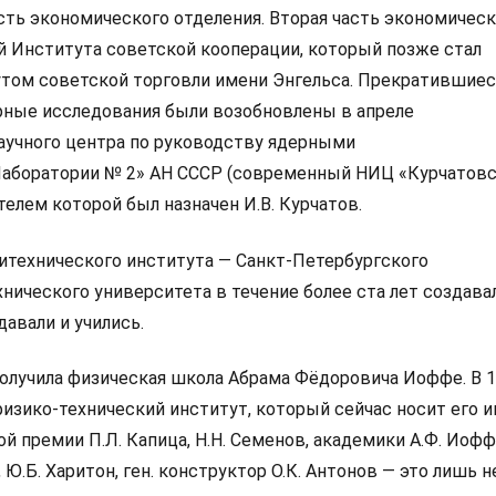
сть экономического отделения. Вторая часть экономичес
ой Института советской кооперации, который позже стал
том советской торговли имени Энгельса. Прекратившиес
рные исследования были возобновлены в апреле
научного центра по руководству ядерными
аборатории № 2» АН СССР (современный НИЦ «Курчатов
телем которой был назначен И.В. Курчатов.
итехнического института — Санкт-Петербургского
нического университета в течение более ста лет создава
авали и учились.
олучила физическая школа Абрама Фёдоровича Иоффе. В 1
изико-технический институт, который сейчас носит его и
 премии П.Л. Капица, Н.Н. Семенов, академики А.Ф. Иоффе
, Ю.Б. Харитон, ген. конструктор О.К. Антонов — это лишь 