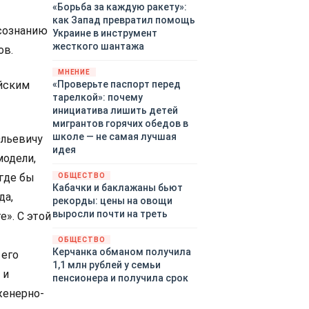
«Борьба за каждую ракету»:
как Запад превратил помощь
сознанию
Украине в инструмент
жесткого шантажа
ов.
МНЕНИЕ
йским
«Проверьте паспорт перед
тарелкой»: почему
инициатива лишить детей
мигрантов горячих обедов в
школе — не самая лучшая
Юльевичу
идея
модели,
 где бы
ОБЩЕСТВО
Кабачки и баклажаны бьют
да,
рекорды: цены на овощи
выросли почти на треть
е». С этой
ОБЩЕСТВО
Керчанка обманом получила
 его
1,1 млн рублей у семьи
 и
пенсионера и получила срок
женерно-