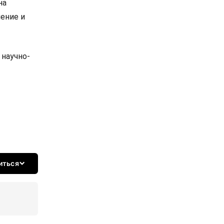
на
ение и
 научно-
иться