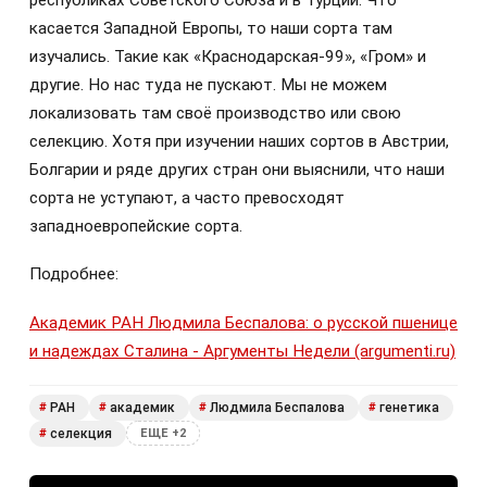
республиках Советского Союза и в Турции. Что
касается Западной Европы, то наши сорта там
изучались. Такие как «Краснодарская-99», «Гром» и
другие. Но нас туда не пускают. Мы не можем
локализовать там своё производство или свою
селекцию. Хотя при изучении наших сортов в Австрии,
Болгарии и ряде других стран они выяснили, что наши
сорта не уступают, а часто превосходят
западноевропейские сорта.
Подробнее:
Академик РАН Людмила Беспалова: о русской пшенице
и надеждах Сталина - Аргументы Недели (argumenti.ru)
РАН
академик
Людмила Беспалова
генетика
#
#
#
#
селекция
#
ЕЩЕ +2