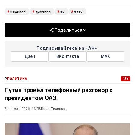
пашинян
армения
ес
еаэс
#
#
#
#
Поделиться
Подписывайтесь на «АН»:
Дзен
ВКонтакте
МАХ
//
ПОЛИТИКА
13+
Путин провёл телефонный разговор с
президентом ОАЭ
7 августа 2026, 13:58
Иван Тихонов
,