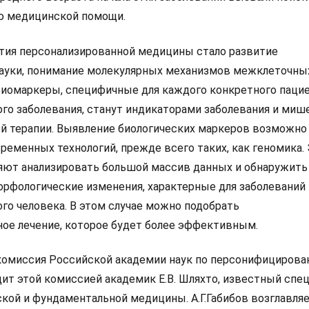
ию медицинской помощи.
тия персонализированной медицины стало развитие
ауки, понимание молекулярных механизмов межклеточны
иомаркеры, специфичные для каждого конкретного пацие
го заболевания, станут индикаторами заболевания и ми
й терапии. Выявление биологических маркеров возможно
ременных технологий, прежде всего таких, как геномика.
яют анализировать большой массив данных и обнаружить
рфологические изменения, характерные для заболеваний
го человека. В этом случае можно подобрать
ое лечение, которое будет более эффективным.
комиссия Российской академии наук по персонифицирова
ит этой комиссией академик Е.В. Шляхто, известный спе
ской и фундаментальной медицины. А.Г.Габибов возглавля