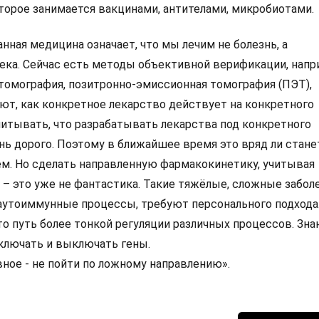
оторое занимается вакцинами, антителами, микробиотами.
ная медицина означает, что мы лечим не болезнь, а
ека. Сейчас есть методы объективной верификации, нап
томография, позитронно-эмиссионная томография (ПЭТ),
т, как конкретное лекарство действует на конкретного
читывать, что разрабатывать лекарства под конкретного
ень дорого. Поэтому в ближайшее время это вряд ли стане
м. Но сделать направленную фармакокинетику, учитывая
 – это уже не фантастика. Такие тяжёлые, сложные забол
 аутоиммунные процессы, требуют персонального подхода
то путь более тонкой регуляции различных процессов. Зна
ключать и выключать гены.
вное - не пойти по ложному направлению».