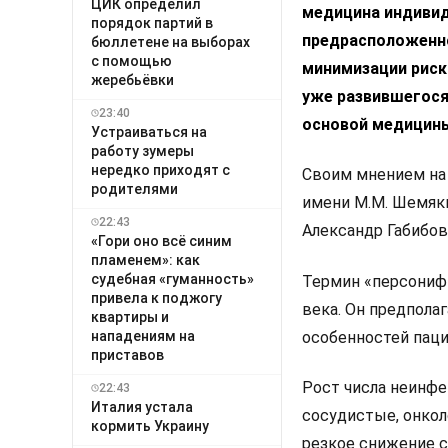
ЦИК определил
медицина индивид
порядок партий в
предрасположенно
бюллетене на выборах
с помощью
минимизации риск
жеребьёвки
уже развившегося
23:40
основой медицин
Устраиваться на
работу зумеры
нередко приходят с
Своим мнением на 
родителями
имени М.М. Шемяки
22:43
Александр Габибов
«Гори оно всё синим
пламенем»: как
судебная «гуманность»
Термин «персонифи
привела к поджогу
века. Он предпола
квартиры и
нападениям на
особенностей пацие
приставов
Рост числа неинфе
22:43
Италия устала
сосудистые, онкол
кормить Украину
резкое снижение с