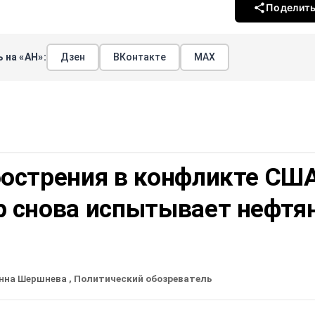
Поделит
 на «АН»:
Дзен
ВКонтакте
МАХ
бострения в конфликте СШ
р снова испытывает нефтя
нна Шершнева
, Политический обозреватель