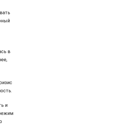
авать
ирный
ась в
нее,
ризис
ость.
ть и
 режим
о