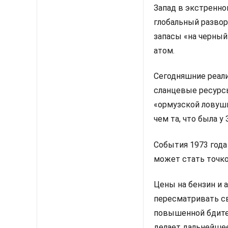
Запад в экстренно
глобальный развор
запасы «на черный
атом.
Сегодняшние реали
сланцевые ресурсы
«ормузской ловушк
чем та, что была у
События 1973 года
может стать точко
Цены на бензин и 
пересматривать св
повышенной бдител
делает дальнейше