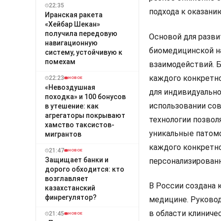
22:35
подхода к оказан
Иранская ракета
«Хейбар Шекан»
получила передовую
Основой для разви
навигационную
биомедицинской н
систему, устойчивую к
помехам
взаимодействий. Б
каждого конкретно
22:23
НОВОЕ
«Невоздушная
для индивидуально
походка» и 100 бонусов
использовании сов
в утешение: как
агрегаторы покрывают
технологии позвол
хамство таксистов-
уникальные патомо
мигрантов
каждого конкретно
21:47
НОВОЕ
Защищает банки и
персонализированн
дорого обходится: кто
возглавляет
В России создана 
казахстанский
финрегулятор?
медицине. Руковод
в области клиниче
21:45
НОВОЕ