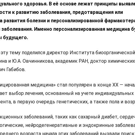
уального здоровья. В её основе лежат принципы выявл
сти к развитию заболевания, предотвращения или
а развития болезни и персонализированной фармакотер
 заболевания. Именно персонализированная медицина б
ы будущего.
эту тему поделился директор Института биоорганическо
на и Ю.А. Овчинникова, академик РАН, доктор химических
ич Габибов.
цированная медицина» стал популярен в конце XX — нача
гает выбор лечения, основанный на учете индивидуальных
нта, в первую очередь генетических, а также пола и возр
кционных заболеваний, таких как сахарный диабет, серде
огические, нейродегенеративные и эндокринные заболева
реднего возраста начала этих заболеваний вызвали поиск