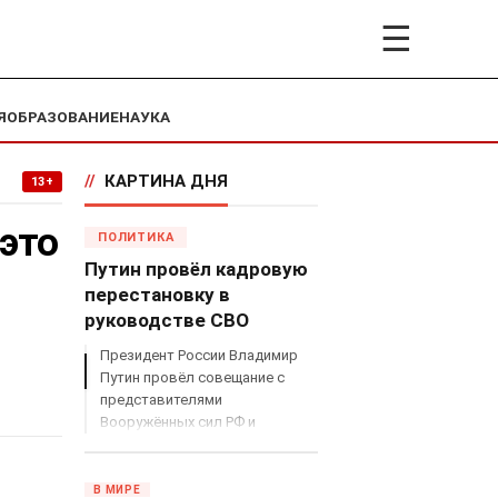
☰
Я
ОБРАЗОВАНИЕ
НАУКА
//
КАРТИНА ДНЯ
13+
это
ПОЛИТИКА
Путин провёл кадровую
перестановку в
руководстве СВО
Президент России Владимир
Путин провёл совещание с
представителями
Вооружённых сил РФ и
объявил о серьёзных
кадровых изменениях в
руководстве спецоперацией.
В МИРЕ