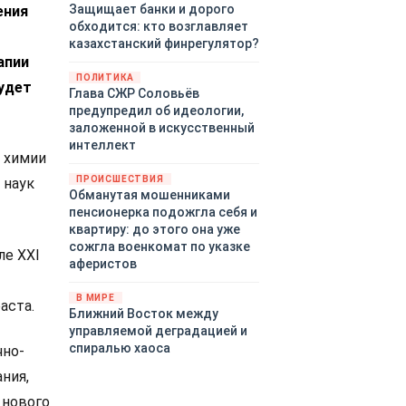
Защищает банки и дорого
ения
обходится: кто возглавляет
казахстанский финрегулятор?
апии
ПОЛИТИКА
удет
Глава СЖР Соловьёв
предупредил об идеологии,
заложенной в искусственный
интеллект
й химии
ПРОИСШЕСТВИЯ
 наук
Обманутая мошенниками
пенсионерка подожгла себя и
квартиру: до этого она уже
сожгла военкомат по указке
ле XXI
аферистов
В МИРЕ
аста.
Ближний Восток между
управляемой деградацией и
спиралью хаоса
чно-
ния,
 нового