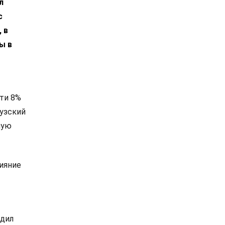
л
с
 в
ы в
чти 8%
музский
мую
ияние
удил