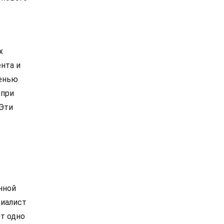
х
нта и
шенью
 при
 Эти
нной
циалист
ет одно