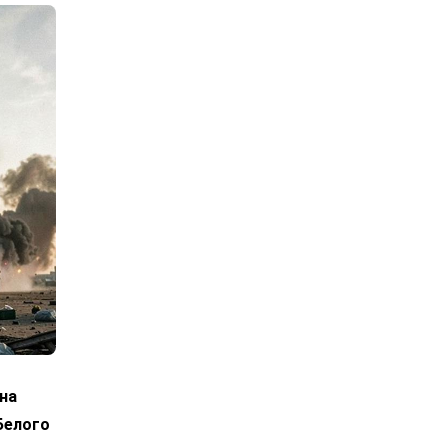
на
Белого