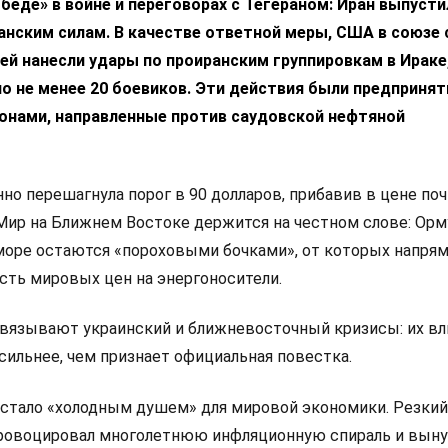
беде» в войне и переговорах с Тегераном: Иран выпусти
анским силам. В качестве ответной меры, США в союзе 
ей нанесли удары по проиранским группировкам в Ираке,
о не менее 20 боевиков. Эти действия были предпринят
ронами, направленные против саудовской нефтяной
нно перешагнула порог в 90 долларов, прибавив в цене по
 Мир на Ближнем Востоке держится на честном слове: Ор
море остаются «пороховыми бочками», от которых напря
сть мировых цен на энергоносители.
вязывают украинский и ближневосточный кризисы: их вл
 сильнее, чем признает официальная повестка.
 стало «холодным душем» для мировой экономики. Резкий
ровоцировал многолетнюю инфляционную спираль и вын