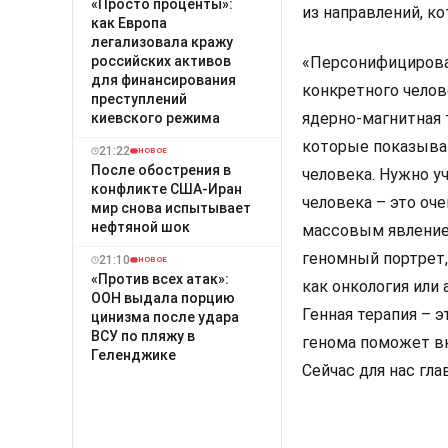
«Просто проценты»:
из направлений, к
как Европа
легализовала кражу
российских активов
«Персонифицирован
для финансирования
конкретного челов
преступлений
ядерно-магнитная 
киевского режима
которые показываю
21:22
НОВОЕ
После обострения в
человека. Нужно у
конфликте США-Иран
человека – это оч
мир снова испытывает
нефтяной шок
массовым явление
геномный портрет,
21:10
НОВОЕ
«Против всех атак»:
как онкология или
ООН выдала порцию
Генная терапия – э
цинизма после удара
ВСУ по пляжу в
генома поможет в
Геленджике
Сейчас для нас гла