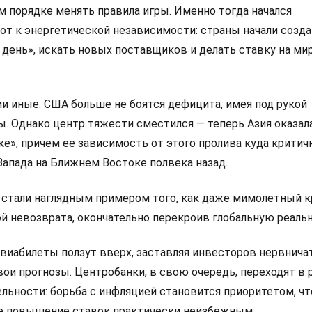
м порядке менять правила игры. Именно тогда начался
от к энергетической независимости: страны начали созд
 день», искать новых поставщиков и делать ставку на м
и иные: США больше не боятся дефицита, имея под рукой
. Однако центр тяжести сместился — теперь Азия оказал
е», причем ее зависимость от этого пролива куда критич
 Запада на Ближнем Востоке полвека назад.
 стали наглядным примером того, как даже мимолетный к
й невозврата, окончательно перекроив глобальную реальн
авиабилеты ползут вверх, заставляя инвесторов нервнича
ои прогнозы. Центробанки, в свою очередь, переходят в
ьности: борьба с инфляцией становится приоритетом, чт
е повышение ставок практически неизбежным.