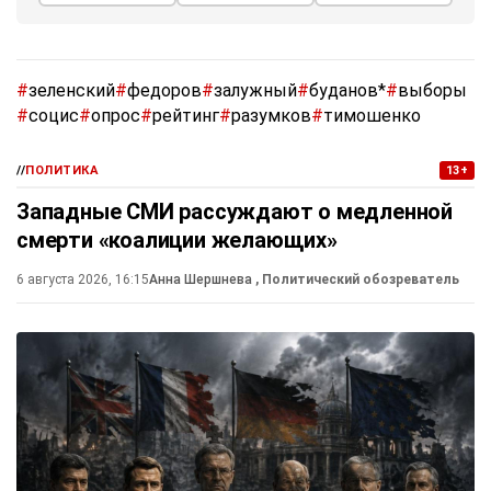
#
зеленский
#
федоров
#
залужный
#
буданов*
#
выборы
#
социс
#
опрос
#
рейтинг
#
разумков
#
тимошенко
//
ПОЛИТИКА
13+
Западные СМИ рассуждают о медленной
смерти «коалиции желающих»
6 августа 2026, 16:15
Анна Шершнева
, Политический обозреватель