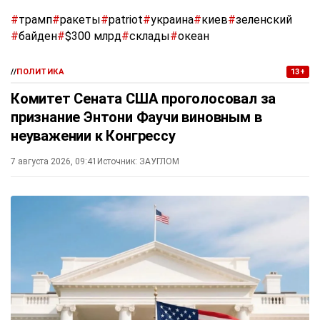
#
трамп
#
ракеты
#
patriot
#
украина
#
киев
#
зеленский
#
байден
#
$300 млрд
#
склады
#
океан
//
ПОЛИТИКА
13+
Комитет Сената США проголосовал за
признание Энтони Фаучи виновным в
неуважении к Конгрессу
7 августа 2026, 09:41
Источник:
ЗАУГЛОМ