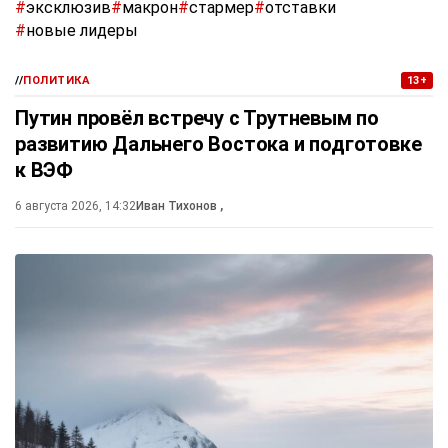
#
эксклюзив
#
макрон
#
стармер
#
отставки
#
новые лидеры
//
ПОЛИТИКА
13+
Путин провёл встречу с Трутневым по
развитию Дальнего Востока и подготовке
к ВЭФ
6 августа 2026, 14:32
Иван Тихонов
,