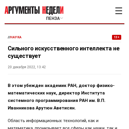
☰
ПЕНЗА
﹀
//
НАУКА
13+
Сильного искусственного интеллекта не
существует
20 декабря 2022, 13:42
В этом убежден академик РАН, доктор физико-
математических наук, директор Института
системного программирования РАН им. В.П.
Иванникова Арутюн Аветисян.
Область информационных технологий, как и
математика, пронизывает все сферы как науки, так и