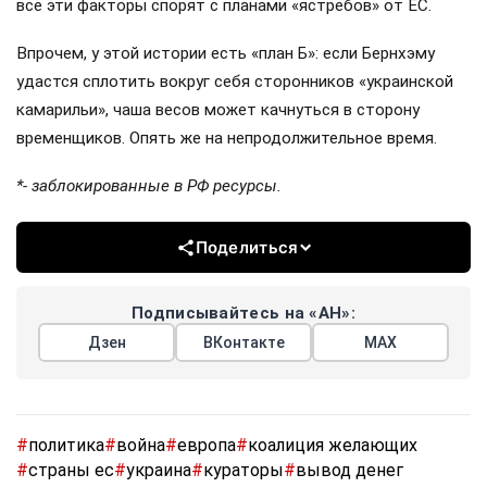
все эти факторы спорят с планами «ястребов» от ЕС.
Впрочем, у этой истории есть «план Б»: если Бернхэму
удастся сплотить вокруг себя сторонников «украинской
камарильи», чаша весов может качнуться в сторону
временщиков. Опять же на непродолжительное время.
*- заблокированные в РФ ресурсы.
Поделиться
Подписывайтесь на «АН»:
Дзен
ВКонтакте
МАХ
#
политика
#
война
#
европа
#
коалиция желающих
#
страны ес
#
украина
#
кураторы
#
вывод денег