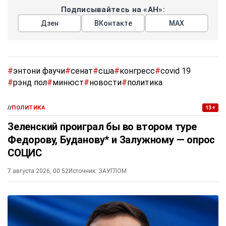
Подписывайтесь на «АН»:
Дзен
ВКонтакте
МАХ
#
энтони фаучи
#
сенат
#
сша
#
конгресс
#
covid 19
#
рэнд пол
#
минюст
#
новости
#
политика
//
ПОЛИТИКА
13+
Зеленский проиграл бы во втором туре
Федорову, Буданову* и Залужному — опрос
СОЦИС
7 августа 2026, 00:52
Источник:
ЗАУГЛОМ