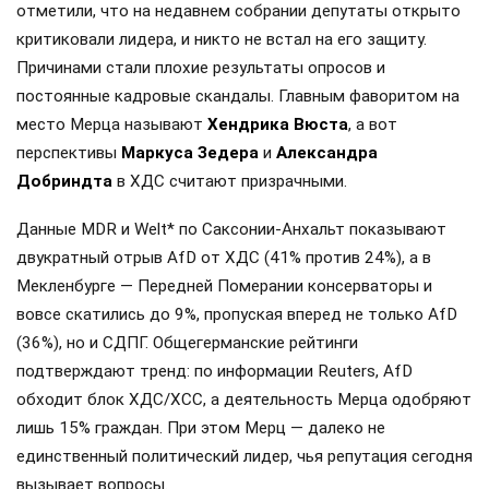
отметили, что на недавнем собрании депутаты открыто
критиковали лидера, и никто не встал на его защиту.
Причинами стали плохие результаты опросов и
постоянные кадровые скандалы. Главным фаворитом на
место Мерца называют
Хендрика Вюста
, а вот
перспективы
Маркуса Зедера
и
Александра
Добриндта
в ХДС считают призрачными.
Данные MDR и Welt* по Саксонии-Анхальт показывают
двукратный отрыв AfD от ХДС (41% против 24%), а в
Мекленбурге — Передней Померании консерваторы и
вовсе скатились до 9%, пропуская вперед не только AfD
(36%), но и СДПГ. Общегерманские рейтинги
подтверждают тренд: по информации Reuters, AfD
обходит блок ХДС/ХСС, а деятельность Мерца одобряют
лишь 15% граждан. При этом Мерц — далеко не
единственный политический лидер, чья репутация сегодня
вызывает вопросы.