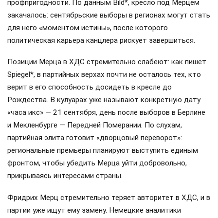
профпригодности. По данным Bild*, кресло под Мерцем
закачалось: сентябрьские выборы в регионах могут стать
для него «моментом истины», после которого
политическая карьера канцлера рискует завершиться.
Позиции Мерца в ХДС стремительно слабеют: как пишет
Spiegel*, в партийных верхах почти не осталось тех, кто
верит в его способность досидеть в кресле до
Рождества. В кулуарах уже называют конкретную дату
«часа икс» — 21 сентября, день после выборов в Берлине
и Мекленбурге — Передней Померании. По слухам,
партийная элита готовит «дворцовый переворот»:
региональные премьеры планируют выступить единым
фронтом, чтобы убедить Мерца уйти добровольно,
прикрываясь интересами страны.
Фридрих Мерц стремительно теряет авторитет в ХДС, и в
партии уже ищут ему замену. Немецкие аналитики