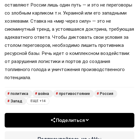
оставляют России лишь один путь — и это не переговоры
со злобным карликом т.н. Украиной или его западными
хозяевами. Ставка на «мир через силу» — это не
сиюминутный тренд, а устоявшаяся доктрина, требующая
адекватного ответа. Чтобы диктовать свои условия за
столом переговоров, необходимо лишить противника
ресурсной базы. Речь идет о комплексном воздействии:
от разрушения логистики и портов до создания
топливного голода и уничтожения производственного
потенциала.
политика
война
противостояние
Россия
#
#
#
#
Запад
#
ЕЩЕ +14
Поделиться
Подписывайтесь на «АН»: