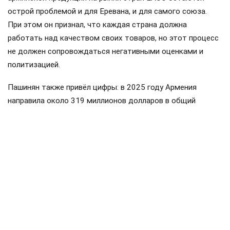
острой проблемой и для Еревана, и для самого союза.
При этом он признал, что каждая страна должна
работать над качеством своих товаров, но этот процесс
не должен сопровождаться негативными оценками и
политизацией.
Пашинян также привёл цифры: в 2025 году Армения
направила около 319 миллионов долларов в общий
бюджет ввозных таможенных пошлин ЕАЭС, а получила
обратно примерно 175 миллионов. Импорт Армении из
стран союза составил около пяти миллиардов долларов,
экспорт — примерно 3,2 миллиарда. По его словам, это
доказывает, что Армения является не просто
участником, а значительным потребителем товаров и
услуг государств ЕАЭС.
Пашинян
Армения
ЕАЭС
Россия
поставки
#
#
#
#
#