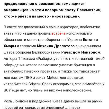
предположения о возможном «сменщике»
американцев на этом позорном посту. Рассмотрим,
кто же рвётся на место «миротворцев».
В свете предположений о смене кураторов, любопытно
знать, что недавно прошла
встреча
исполняющего
обязанности министра обороны т.н. Украины
Евгения
Хмары
и главкома
Михаила Драпатого
с начальником
штаба обороны Великобритании
Ричардом Найтоном
.
Авторы ТГ-канала «Рыбарь» уточняют, что главной темой
обсуждения «стало возможное участие британцев в
антибаллистических проектах, а также поставки ракет
для систем ПВО и ракет Meteor для шведских
истребителей Gripen». Сразу оговоримся, что самолётов у
ВСУ ещё нет, но планы на них уже наполеоновские.
Роль Лондона в поддержке Киева давно вышла за рамки
простой риторики, став очевидной для всех