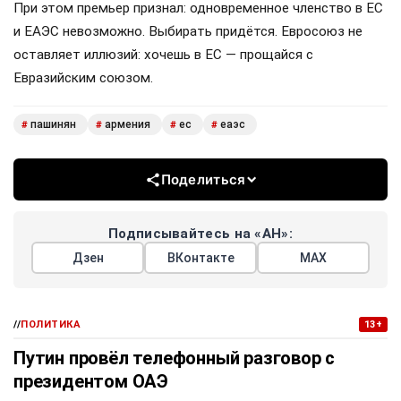
При этом премьер признал: одновременное членство в ЕС
и ЕАЭС невозможно. Выбирать придётся. Евросоюз не
оставляет иллюзий: хочешь в ЕС — прощайся с
Евразийским союзом.
пашинян
армения
ес
еаэс
#
#
#
#
Поделиться
Подписывайтесь на «АН»:
Дзен
ВКонтакте
МАХ
//
ПОЛИТИКА
13+
Путин провёл телефонный разговор с
президентом ОАЭ