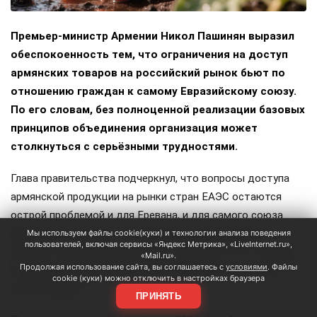
Премьер-министр Армении Никол Пашинян выразил
обеспокоенность тем, что ограничения на доступ
армянских товаров на российский рынок бьют по
отношению граждан к самому Евразийскому союзу.
По его словам, без полноценной реализации базовых
принципов объединения организация может
столкнуться с серьёзными трудностями.
Глава правительства подчеркнул, что вопросы доступа
армянской продукции на рынки стран ЕАЭС остаются
острой проблемой и для Еревана, и для самого союза.
При этом он признал, что каждая страна должна
Мы используем файлы cookie(куки) и технологии анализа поведения
пользователей, включая сервисы «Яндекс Метрика», «LiveInternet.ru»,
работать над качеством своих товаров, но этот процесс
«Mail.ru».
Продолжая использование сайта, вы соглашаетесь с
условиями
. Файлы
не должен сопровождаться негативными оценками и
cookie (куки) можно отключить в настройках браузера
политизацией.
ПРИНЯТЬ