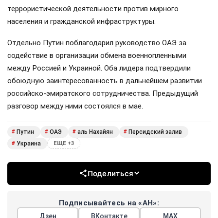
террористической деятельности против мирного
населения и гражданской инфраструктуры.
Отдельно Путин поблагодарил руководство ОАЭ за
содействие в организации обмена военнопленными
между Россией и Украиной. Оба лидера подтвердили
обоюдную заинтересованность в дальнейшем развитии
российско-эмиратского сотрудничества. Предыдущий
разговор между ними состоялся в мае.
Путин
ОАЭ
аль Нахайян
Персидский залив
#
#
#
#
Украина
#
ЕЩЕ +3
Поделиться
Подписывайтесь на «АН»:
Дзен
ВКонтакте
МАХ