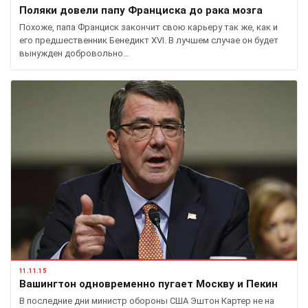
Поляки довели папу Франциска до рака мозга
Похоже, папа Франциск закончит свою карьеру так же, как и
его предшественник Бенедикт XVI. В лучшем случае он будет
вынужден добровольно…
11.11.15
Вашингтон одновременно пугает Москву и Пекин
В последние дни министр обороны США Эштон Картер не на