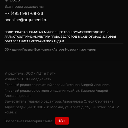
Все права защищены
+7 (495) 981-68-36
anonline@argumenti.ru
ПОЛИТИКА
ЭКОНОМИКА
В МИРЕ
ОБЩЕСТВО
ШОУБИЗ
СПОРТ
ЗДОРОВЬЕ
ЛАЙФСТАЙЛ
ТУРИЗМ
КУЛЬТУРА
ПРАВОВЕД
ГОРОД М
САД-ОГОРОД
ИСТОРИЯ
ОБРАЗОВАНИЕ
АРМИЯ
ХАЙТЕК
СКАНДАЛ
Об издании
Главная
Все новости
Авторы
Новости партнеров
Учредитель: ООО «ИЦТ и ИЭТ»
Издатель: ООО «Медианет»
Главный редактор печатной версии: Угланов Андрей Иванович
Главный редактор сетевого издания (сайта): Вавилов Андрей
Александрович
Заместитель главного редактора: Аверьянова Олеся Сергеевна
Адрес редакции: 119002, г. Москва, ул. Арбат, д. 29, 1-й этаж, пом. IV,
комн. 2
18+
Возрастная категория сайта: