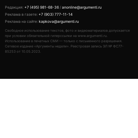
Редакция:
+7 (495) 981-68-36
/
anonline@argumenti.ru
Реклама в газете:
+7 (903) 777-11-14
Реклама на сайте:
kapkova@argumenti.ru
Свободное использование текстов, фото и видеоматериалов допускается
при условии обязательной гиперссылки на www.argumenti.ru.
Использование в печатных СМИ — только с письменного разрешения.
Сетевое издание «Аргументы недели». Реестровая запись ЭЛ № ФС77-
85253 от 10.05.2023.