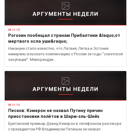
АРГУМЕНТЫ НЕДЕЛИ
06.11.15
Рогозин пообещал странам Прибалтики &laquo;от
мертвого осла уши&raquo;
Накануне стало известно, что Латвия, Литва и Эстония
намерены взыскать компенсацию с России за годы "советской
оккупации". Меморандум…
АРГУМЕНТЫ НЕДЕЛИ
05.11.15
Песков: Кэмерон не назвал Путину причин
приостановки полётов в Шарм-эль-Шейх
Британский премьер Дэвид Кэмерон в телефонном разговоре
с президентом РФ Владимиром Путиным не назвал