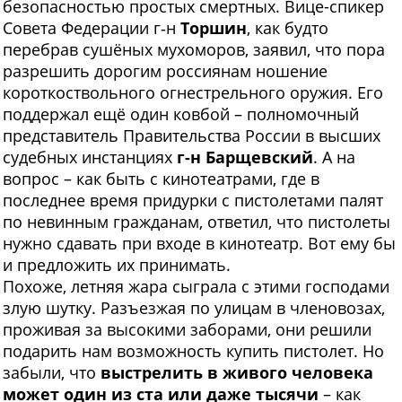
безопасностью простых смертных. Вице-спикер
Совета Федерации г‑н
Торшин
, как будто
перебрав сушёных мухоморов, заявил, что пора
разрешить дорогим россиянам ношение
короткоствольного огнестрельного оружия. Его
поддержал ещё один ковбой – полномочный
представитель Правительства России в высших
судебных инстанциях
г-н Барщевский
.
А на
вопрос – как быть с кинотеатрами, где в
последнее время придурки с пистолетами палят
по невинным гражданам, ответил, что пистолеты
нужно сдавать при входе в кинотеатр. Вот ему бы
и предложить их принимать.
Похоже, летняя жара сыграла с этими господами
злую шутку. Разъезжая по улицам в членовозах,
проживая за высокими заборами, они решили
подарить нам возможность купить пистолет. Но
забыли, что
выстрелить в живого человека
может один из ста или даже тысячи
– как