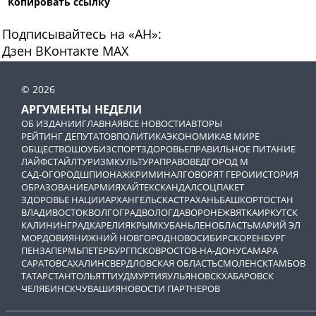
Копировать ссылку
Подписывайтесь на «АН»:
Дзен
ВКонтакте
МАХ
© 2026
АРГУМЕНТЫ НЕДЕЛИ
ОБ ИЗДАНИИ
ГЛАВНАЯ
ВСЕ НОВОСТИ
АВТОРЫ
РЕЙТИНГ ДЕПУТАТОВ
ПОЛИТИКА
ЭКОНОМИКА
В МИРЕ
ОБЩЕСТВО
ШОУБИЗ
СПОРТ
ЗДОРОВЬЕ
ПРАВИЛЬНОЕ ПИТАНИЕ
ЛАЙФСТАЙЛ
ТУРИЗМ
КУЛЬТУРА
ПРАВОВЕД
ГОРОД М
САД-ОГОРОД
ШПИОНАЖ
КРИМИНАЛ
ГОВОРЯТ ГЕРОИ
ИСТОРИЯ
ОБРАЗОВАНИЕ
АРМИЯ
ХАЙТЕК
СКАНДАЛ
СОЦПАКЕТ
ЗДОРОВЬЕ НАЦИИ
АРХАНГЕЛЬСК
АСТРАХАНЬ
БАШКОРТОСТАН
ВЛАДИВОСТОК
ВОЛГОГРАД
ВОЛОГДА
ВОРОНЕЖ
ВЯТКА
ИРКУТСК
КАЛИНИНГРАД
КАРЕЛИЯ
КРЫМ
КУБАНЬ
ЛЕНОБЛАСТЬ
МАРИЙ ЭЛ
МОРДОВИЯ
НИЖНИЙ НОВГОРОД
НОВОСИБИРСК
ОРЕНБУРГ
ПЕНЗА
ПЕРМЬ
ПЕТЕРБУРГ
ПСКОВ
РОСТОВ-НА-ДОНУ
САМАРА
САРАТОВ
САХАЛИН
СВЕРДЛОВСКАЯ ОБЛАСТЬ
СМОЛЕНСК
ТАМБОВ
ТАТАРСТАН
ТОЛЬЯТТИ
УДМУРТИЯ
УЛЬЯНОВСК
ХАБАРОВСК
ЧЕЛЯБИНСК
ЧУВАШИЯ
НОВОСТИ ПАРТНЕРОВ