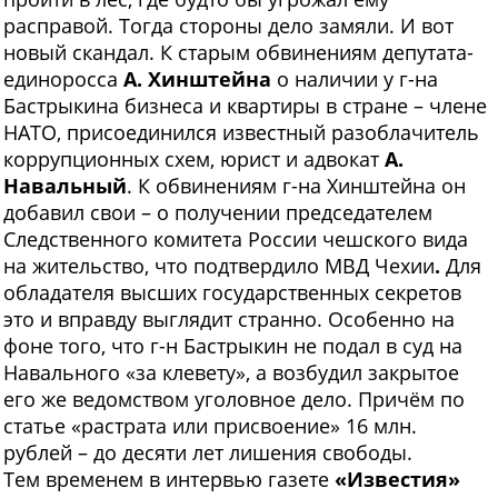
расправой. Тогда стороны дело замяли. И вот
новый скандал. К старым обвинениям депутата-
единоросса
А. Хинштейна
о наличии у г-на
Бастрыкина бизнеса и квартиры в стране – члене
НАТО, присоединился известный разоблачитель
коррупционных схем, юрист и адвокат
А.
Навальный
.
К обвинениям г-на Хинштейна он
добавил свои – о получении председателем
Следственного комитета России чешского вида
на жительство, что подтвердило МВД Чехии
.
Для
обладателя высших государственных секретов
это и вправду выглядит странно. Особенно на
фоне того, что г-н Бастрыкин не подал в суд на
Навального «за клевету», а возбудил закрытое
его же ведомством уголовное дело. Причём по
статье «растрата или присвоение» 16 млн.
рублей – до десяти лет лишения свободы.
Тем временем в интервью газете
«Известия»