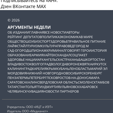
Подписывайтесь на «АН»:
Дзен
ВКонтакте
МАХ
© 2026
АРГУМЕНТЫ НЕДЕЛИ
ОБ ИЗДАНИИ
ГЛАВНАЯ
ВСЕ НОВОСТИ
АВТОРЫ
РЕЙТИНГ ДЕПУТАТОВ
ПОЛИТИКА
ЭКОНОМИКА
В МИРЕ
ОБЩЕСТВО
ШОУБИЗ
СПОРТ
ЗДОРОВЬЕ
ПРАВИЛЬНОЕ ПИТАНИЕ
ЛАЙФСТАЙЛ
ТУРИЗМ
КУЛЬТУРА
ПРАВОВЕД
ГОРОД М
САД-ОГОРОД
ШПИОНАЖ
КРИМИНАЛ
ГОВОРЯТ ГЕРОИ
ИСТОРИЯ
ОБРАЗОВАНИЕ
АРМИЯ
ХАЙТЕК
СКАНДАЛ
СОЦПАКЕТ
ЗДОРОВЬЕ НАЦИИ
АРХАНГЕЛЬСК
АСТРАХАНЬ
БАШКОРТОСТАН
ВЛАДИВОСТОК
ВОЛГОГРАД
ВОЛОГДА
ВОРОНЕЖ
ВЯТКА
ИРКУТСК
КАЛИНИНГРАД
КАРЕЛИЯ
КРЫМ
КУБАНЬ
ЛЕНОБЛАСТЬ
МАРИЙ ЭЛ
МОРДОВИЯ
НИЖНИЙ НОВГОРОД
НОВОСИБИРСК
ОРЕНБУРГ
ПЕНЗА
ПЕРМЬ
ПЕТЕРБУРГ
ПСКОВ
РОСТОВ-НА-ДОНУ
САМАРА
САРАТОВ
САХАЛИН
СВЕРДЛОВСКАЯ ОБЛАСТЬ
СМОЛЕНСК
ТАМБОВ
ТАТАРСТАН
ТОЛЬЯТТИ
УДМУРТИЯ
УЛЬЯНОВСК
ХАБАРОВСК
ЧЕЛЯБИНСК
ЧУВАШИЯ
НОВОСТИ ПАРТНЕРОВ
Учредитель: ООО «ИЦТ и ИЭТ»
Издатель ООО «Медианет»