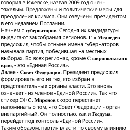
говорил в Ижевске, назвав 2009 год очень
тяжелым. Предложены и политические меры для
преодоления кризиса. Они озвучены президентом
в его
недавнем Послании.
Начнем с
. Сегодня их кандидатуры
губернаторов
выдвигают заксобрания регионов.
Г-н Медведев
предложил, чтобы отныне имена губернаторов
называла партия, победившая на местных
выборах. Во всех регионах, кроме
Ставропольского
, - это «Единая Россия».
края
Далее -
. Президент предложил
Совет Федерации
формировать его из тех, кто избран в
представительные органы власти. Это вновь
означает - из членов «Единой России». Так что
спикер СФ
скоро перестанет
С. Миронов
напоминать о том, что Совет Федерации - орган
внепартийный. Он полностью, как и
,
Госдума
перейдет под контроль «Единой России».
Таким образом, партия власти по своему влиянию