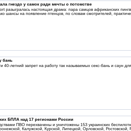
ала гнездо у самок ради мечты о потомстве
oort разыгралась настоящая драма: пара самцов африканских пинг
ко шансы на появление птенцов, по словам смотрителей, практиче
у бань
и 40-летний запрет на работу так называемых секс-бань и саун дл
ких БПЛА над 17 регионами России
ствами ПВО перехвачены и уничтожены 153 украинских беспилотн
онежской, Калужской, Курской, Липецкой, Орловской, Ростовской, 