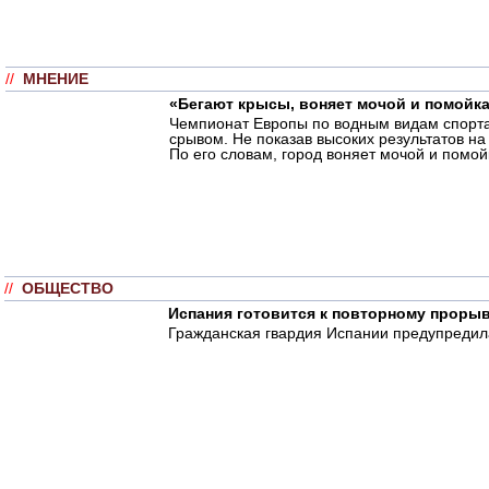
//
МНЕНИЕ
«Бегают крысы, воняет мочой и помойк
Чемпионат Европы по водным видам спорта
срывом. Не показав высоких результатов н
По его словам, город воняет мочой и помо
//
ОБЩЕСТВО
Испания готовится к повторному проры
Гражданская гвардия Испании предупредила