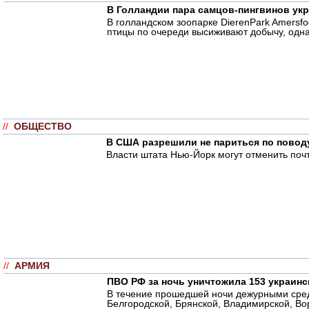
В Голландии пара самцов-пингвинов укр
В голландском зоопарке DierenPark Amersf
птицы по очереди высиживают добычу, одна
//
ОБЩЕСТВО
В США разрешили не париться по повод
Власти штата Нью-Йорк могут отменить почт
//
АРМИЯ
ПВО РФ за ночь уничтожила 153 украинс
В течение прошедшей ночи дежурными сред
Белгородской, Брянской, Владимирской, Вор