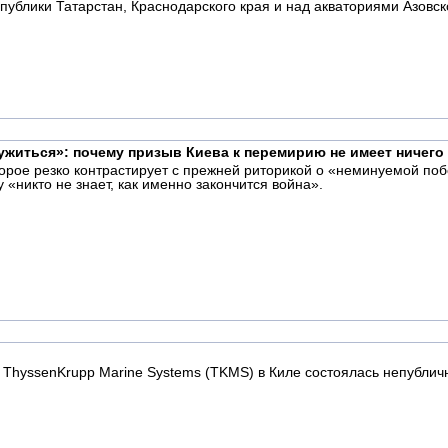
публики Татарстан, Краснодарского края и над акваториями Азовск
житься»: почему призыв Киева к перемирию не имеет ничего
орое резко контрастирует с прежней риторикой о «неминуемой поб
 «никто не знает, как именно закончится война».
 ThyssenKrupp Marine Systems (TKMS) в Киле состоялась непублич