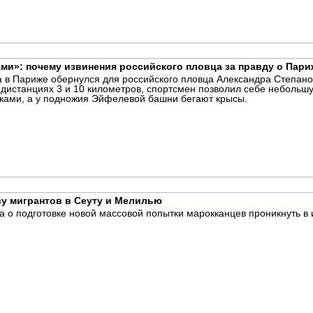
ами»: почему извинения российского пловца за правду о Пар
 в Париже обернулся для российского пловца Александра Степан
а дистанциях 3 и 10 километров, спортсмен позволил себе небольш
йками, а у подножия Эйфелевой башни бегают крысы.
ву мигрантов в Сеуту и Мелилью
 о подготовке новой массовой попытки марокканцев проникнуть в 