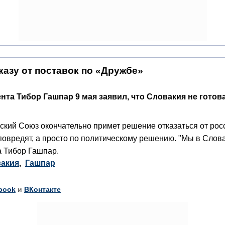
казу от поставок по «Дружбе»
та Тибор Гашпар 9 мая заявил, что Словакия не готова
кий Союз окончательно примет решение отказаться от росси
о повредят, а просто по политическому решению. "Мы в Слова
а Тибор Гашпар.
акия
,
Гашпар
book
и
ВКонтакте