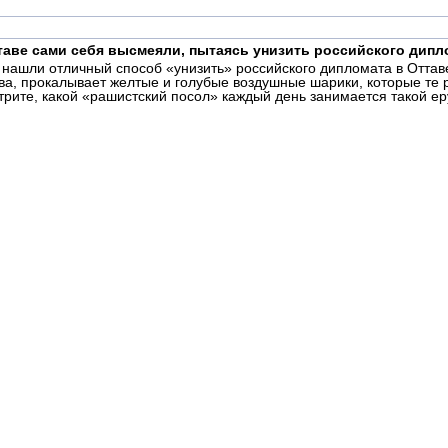
таве сами себя высмеяли, пытаясь унизить российского дипл
 нашли отличный способ «унизить» российского дипломата в Оттаве
ва, прокалывает желтые и голубые воздушные шарики, которые те 
ите, какой «рашистский посол» каждый день занимается такой ер