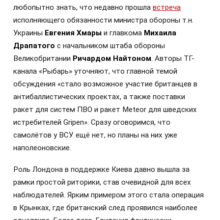
любопытно знать, что недавно прошла
встреча
исполняющего обязанности министра обороны т.н.
Украины
Евгения Хмары
и главкома
Михаила
Драпатого
с начальником штаба обороны
Великобритании
Ричардом Найтоном
. Авторы ТГ-
канала «Рыбарь» уточняют, что главной темой
обсуждения «стало возможное участие британцев в
антибаллистических проектах, а также поставки
ракет для систем ПВО и ракет Meteor для шведских
истребителей Gripen». Сразу оговоримся, что
самолётов у ВСУ ещё нет, но планы на них уже
наполеоновские.
Роль Лондона в поддержке Киева давно вышла за
рамки простой риторики, став очевидной для всех
наблюдателей. Ярким примером этого стала операция
в Крынках, где британский след проявился наиболее