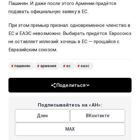
Пашинян. И даже после этого Армении придётся
подавать официальную заявку в ЕС.
При этом премьер признал: одновременное членство в
ЕС и ЕАЭС невозможно. Выбирать придётся. Евросоюз
не оставляет иллюзий: хочешь в ЕС — прощайся с
Евразийским союзом.
пашинян
армения
ес
еаэс
#
#
#
#
Поделиться
Подписывайтесь на «АН»:
Дзен
ВКонтакте
МАХ