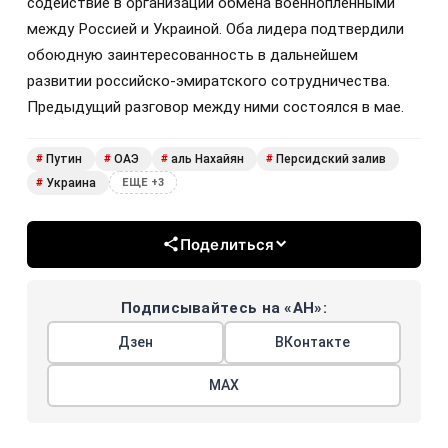
содействие в организации обмена военнопленными
между Россией и Украиной. Оба лидера подтвердили
обоюдную заинтересованность в дальнейшем
развитии российско-эмиратского сотрудничества.
Предыдущий разговор между ними состоялся в мае.
Путин
ОАЭ
аль Нахайян
Персидский залив
#
#
#
#
Украина
#
ЕЩЕ +3
Поделиться
Подписывайтесь на «АН»:
Дзен
ВКонтакте
МАХ