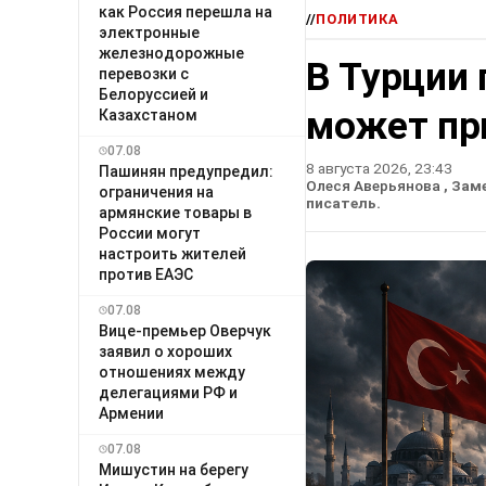
как Россия перешла на
//
ПОЛИТИКА
электронные
железнодорожные
В Турции 
перевозки с
Белоруссией и
может пр
Казахстаном
07.08
8 августа 2026, 23:43
Пашинян предупредил:
Олеся Аверьянова
, Зам
ограничения на
писатель.
армянские товары в
России могут
настроить жителей
против ЕАЭС
07.08
Вице-премьер Оверчук
заявил о хороших
отношениях между
делегациями РФ и
Армении
07.08
Мишустин на берегу