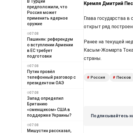
В Турции
Кремля Дмитрий Пес
предположили, что
Россия может
Глава государства в
применить ядерное
оружие
открыт ряд построен
07.08
Пашинян: референдум
Ранее на текущей не
о вступлении Армении
Касым-Жомарта Тока
в ЕС требует
подготовки
страны.
07.08
Путин провёл
телефонный разговор с
Россия
Песков
#
#
президентом ОАЭ
07.08
Запад определил
Британию
«сменщиком» США в
поддержке Украины?
Подписывайтесь на
07.08
Мишустин рассказал,