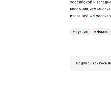
российской и западн
напомнил, что многи
итоге всё же реализ
Турция
Фидан
#
#
Подписывайтесь на