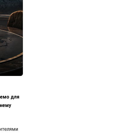
лемо для
днему
вителями