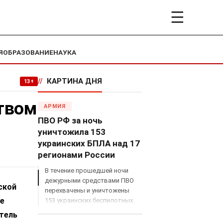
☰
Я
ОБРАЗОВАНИЕ
НАУКА
//
КАРТИНА ДНЯ
13+
ством
АРМИЯ
ПВО РФ за ночь
уничтожила 153
украинских БПЛА над 17
регионами России
В течение прошедшей ночи
дежурными средствами ПВО
ской
перехвачены и уничтожены
ее
153 украинских беспилотных
летательных аппарата
тель
самолетного типа над