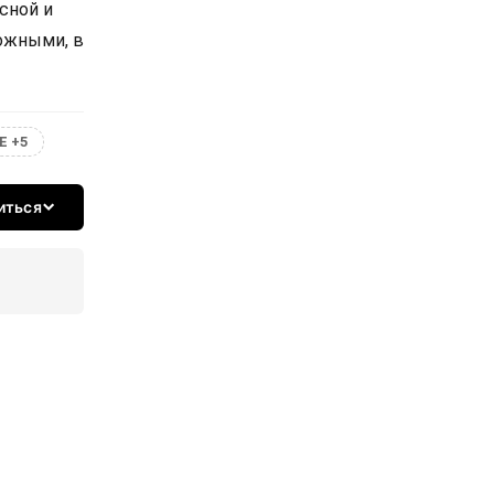
сной и
ожными, в
Е +5
иться