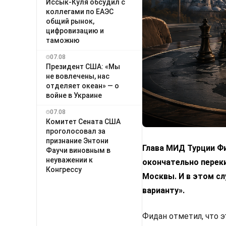
Иссык-Куля обсудил с
коллегами по ЕАЭС
общий рынок,
цифровизацию и
таможню
07.08
Президент США: «Мы
не вовлечены, нас
отделяет океан» — о
войне в Украине
07.08
Комитет Сената США
проголосовал за
признание Энтони
Глава МИД Турции Фи
Фаучи виновным в
неуважении к
окончательно переки
Конгрессу
Москвы. И в этом с
варианту».
Фидан отметил, что 