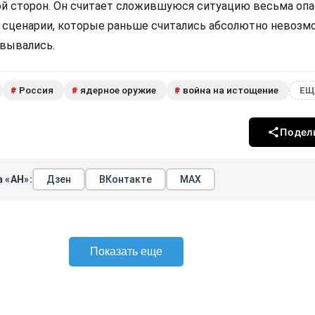
ой сторон. Он считает сложившуюся ситуацию весьма опа
е сценарии, которые раньше считались абсолютно невозм
овывались.
Россия
ядерное оружие
война на истощение
#
#
#
ЕЩ
Подел
 «АН»:
Дзен
ВКонтакте
МАХ
Показать еще