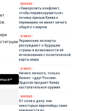
территориями Белгородской,
МНЕНИЕ
«Заморозить конфликт,
Брянской, Владимирской,
чтобы перевооружиться»:
Воронежской, Калужской,
дет
почему призыв Киева к
Курской, Липецкой,
ов.
перемирию не имеет ничего
Орловской, Ростовской,
общего с миром
Рязанской, Самарской,
Смоленской, Тверской,
дера
В МИРЕ
Тульской областей,
Украинские эксперты
нституции
Московского региона,
рассуждают о будущем
Республики Крым, Республики
страны и возможности её
Татарстан, Краснодарского
исчезновения с политической
края и над акваториями
карты мира
Азовского и Черного морей.
В МИРЕ
Ничего личного, только
бизнес: «друг России»
иться
Эрдоган продает Киеву
наступательное оружие
МНЕНИЕ
От слов к делу: как
некоторые европейцы сами
признаются во