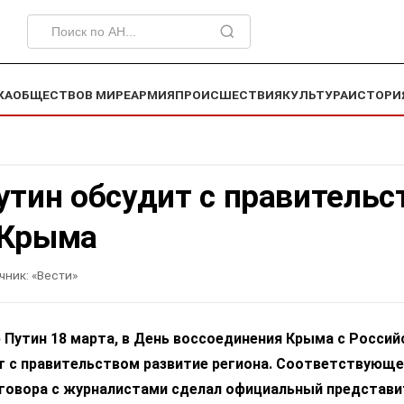
КА
ОБЩЕСТВО
В МИРЕ
АРМИЯ
ПРОИСШЕСТВИЯ
КУЛЬТУРА
ИСТОРИ
утин обсудит с правитель
 Крыма
чник:
«Вести»
 Путин 18 марта, в День воссоединения Крыма с Россий
т с правительством развитие региона. Соответствующ
азговора c журналистами сделал официальный представи