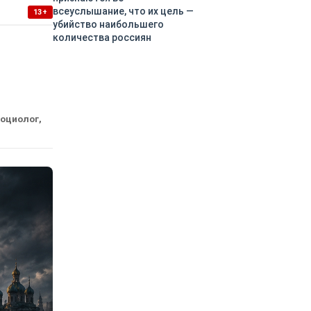
всеуслышание, что их цель —
13+
убийство наибольшего
количества россиян
социолог,