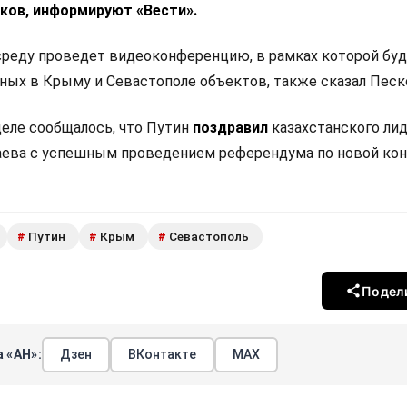
ков, информируют «Вести».
 среду проведет видеоконференцию, в рамках которой бу
ных в Крыму и Севастополе объектов, также сказал Песк
деле сообщалось, что Путин
поздравил
казахстанского ли
ева с успешным проведением референдума по новой ко
Путин
Крым
Севастополь
#
#
#
Подел
 «АН»:
Дзен
ВКонтакте
МАХ