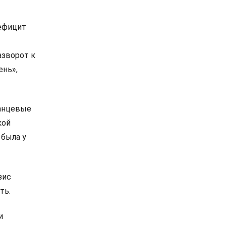
дефицит
азворот к
ень»,
ланцевые
кой
 была у
зис
ть.
и