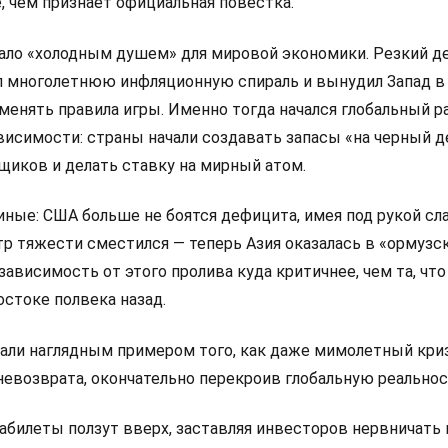
е, чем признает официальная повестка.
тало «холодным душем» для мировой экономики. Резкий 
 многолетнюю инфляционную спираль и вынудил Запад в
менять правила игры. Именно тогда начался глобальный р
висимости: страны начали создавать запасы «на черный д
щиков и делать ставку на мирный атом.
иные: США больше не боятся дефицита, имея под рукой с
тр тяжести сместился — теперь Азия оказалась в «ормузс
зависимость от этого пролива куда критичнее, чем та, что
стоке полвека назад.
тали наглядным примером того, как даже мимолетный кри
невозврата, окончательно перекроив глобальную реальнос
абилеты ползут вверх, заставляя инвесторов нервничать 