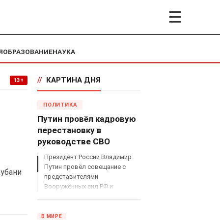
☰
Я
ОБРАЗОВАНИЕ
НАУКА
//
КАРТИНА ДНЯ
13+
ПОЛИТИКА
Путин провёл кадровую
перестановку в
руководстве СВО
Президент России Владимир
Путин провёл совещание с
Кубани
представителями
Вооружённых сил РФ и
объявил о серьёзных
кадровых изменениях в
руководстве спецоперацией.
В МИРЕ