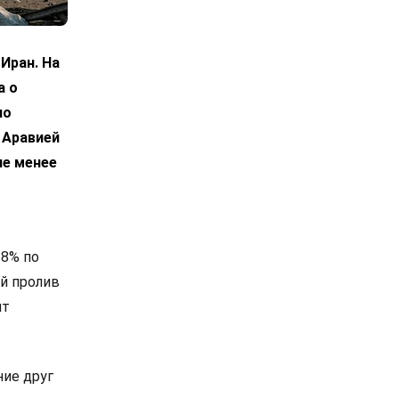
Иран. На
а о
по
 Аравией
не менее
 8% по
й пролив
ит
ие друг