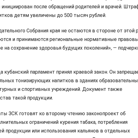
л инициирован после обращений родителей и врачей. Штра
итков детям увеличены до 500 тысяч рублей.
ательного Собрания края не остаются в стороне от этой 
ются и принимаются региональные нормативные правов
е на сохранение здоровья будущих поколений», — подчерк
да кубанский парламент принял краевой закон. Он запреща
льных тонизирующих напитков в зданиях образовательны
ьтурных и спортивных учреждений. Документ также
став такой продукции.
аты ЗСК готовят ко второму чтению законопроект об
лнительных ограничений курения табака, потребления
й продукции или использования кальянов в отдельных