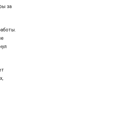
фы за
работы.
ые
нул
ет
х,