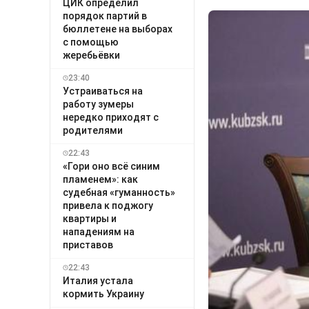
ЦИК определил
порядок партий в
бюллетене на выборах
с помощью
жеребьёвки
23:40
Устраиваться на
работу зумеры
нередко приходят с
родителями
22:43
«Гори оно всё синим
пламенем»: как
судебная «гуманность»
привела к поджогу
квартиры и
нападениям на
приставов
22:43
Италия устала
кормить Украину