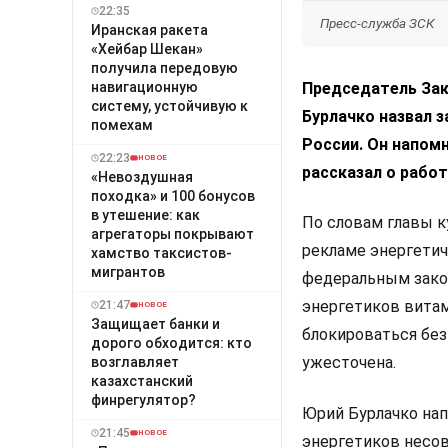
22:35
Пресс-служба ЗСК
Иранская ракета
«Хейбар Шекан»
получила передовую
навигационную
Председатель Зак
систему, устойчивую к
Бурлачко назвал 
помехам
России. Он напомн
22:23
НОВОЕ
рассказал о работ
«Невоздушная
походка» и 100 бонусов
в утешение: как
По словам главы к
агрегаторы покрывают
рекламе энергетич
хамство таксистов-
мигрантов
федеральным закон
энергетиков витам
21:47
НОВОЕ
Защищает банки и
блокироваться без
дорого обходится: кто
ужесточена.
возглавляет
казахстанский
финрегулятор?
Юрий Бурлачко нап
21:45
НОВОЕ
энергетиков несо