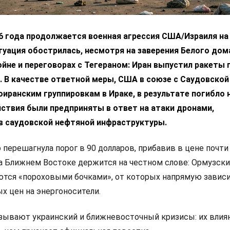
6 года продолжается военная агрессия США/Израиля на 
уация обострилась, несмотря на заверения Белого дом
ойне и переговорах с Тегераном: Иран выпустил ракеты 
 В качестве ответной меры, США в союзе с Саудовской
оиранским группировкам в Ираке, в результате погибло 
йствия были предприняты в ответ на атаки дронами,
в саудовской нефтяной инфраструктуры.
 перешагнула порог в 90 долларов, прибавив в цене почти
на Ближнем Востоке держится на честном слове: Ормузски
ются «пороховыми бочками», от которых напрямую завис
х цен на энергоносители.
ывают украинский и ближневосточный кризисы: их влиян