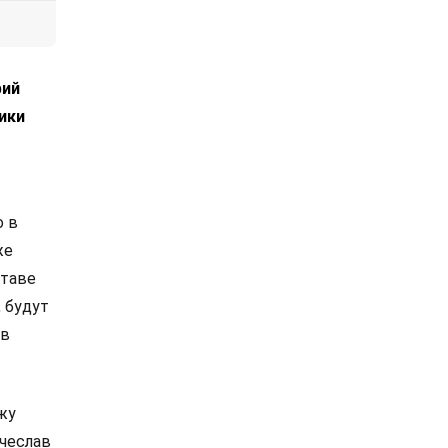
рий
ики
о в
же
ставе
 будут
ов
жу
чеслав