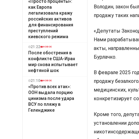
«Просто проценты»:
Володин, закон бы
как Европа
легализовала кражу
продажу таких нап
российских активов
для финансирования
«Депутаты Законод
преступлений
киевского режима
Нами разрабатыва
21:22
акты, направленны
НОВОЕ
После обострения в
Бурлачко.
конфликте США-Иран
мир снова испытывает
нефтяной шок
В феврале 2025 го
продажу безалкого
21:10
НОВОЕ
«Против всех атак»:
медицинских, кул
ООН выдала порцию
конкретизирует со
цинизма после удара
ВСУ по пляжу в
Геленджике
Кроме того, депут
установлении допо
никотинсодержаще