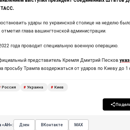
аявлением выступил президент Соединенных Штатов Д
 ТАСС.
остановить удары по украинской столице на неделю был
 отметил глава вашингтонской администрации.
 2022 года проводит специальную военную операцию.
официальный представитель Кремля Дмитрий Песков
указ
а просьбу Трампа воздержаться от ударов по Киеву до 1 
Россия
Украина
Киев
#
#
#
Подел
 «АН»:
Дзен
ВКонтакте
МАХ