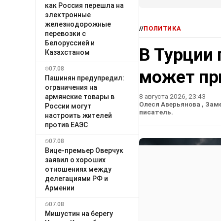
как Россия перешла на
электронные
железнодорожные
//
ПОЛИТИКА
перевозки с
Белоруссией и
В Турции 
Казахстаном
07.08
может пр
Пашинян предупредил:
ограничения на
8 августа 2026, 23:43
армянские товары в
Олеся Аверьянова
, Зам
России могут
писатель.
настроить жителей
против ЕАЭС
07.08
Вице-премьер Оверчук
заявил о хороших
отношениях между
делегациями РФ и
Армении
07.08
Мишустин на берегу