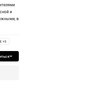
вителями
сной и
ожными, в
Е +5
иться