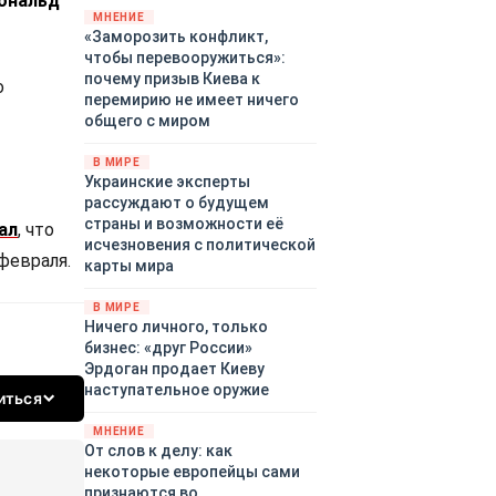
ональд
территориями Белгородской,
МНЕНИЕ
«Заморозить конфликт,
Брянской, Владимирской,
чтобы перевооружиться»:
Воронежской, Калужской,
почему призыв Киева к
Курской, Липецкой,
о
перемирию не имеет ничего
Орловской, Ростовской,
общего с миром
Рязанской, Самарской,
Смоленской, Тверской,
В МИРЕ
Тульской областей,
Украинские эксперты
Московского региона,
рассуждают о будущем
Республики Крым, Республики
страны и возможности её
ал
, что
Татарстан, Краснодарского
исчезновения с политической
февраля.
края и над акваториями
карты мира
Азовского и Черного морей.
В МИРЕ
Ничего личного, только
бизнес: «друг России»
Эрдоган продает Киеву
наступательное оружие
иться
МНЕНИЕ
От слов к делу: как
некоторые европейцы сами
признаются во