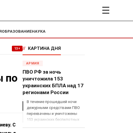
☰
Я
ОБРАЗОВАНИЕ
НАУКА
//
КАРТИНА ДНЯ
13+
а
АРМИЯ
ПВО РФ за ночь
ы по
уничтожила 153
украинских БПЛА над 17
регионами России
В течение прошедшей ночи
дежурными средствами ПВО
перехвачены и уничтожены
153 украинских беспилотных
иеву. С
летательных аппарата
самолетного типа над