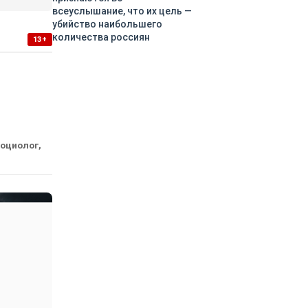
всеуслышание, что их цель —
убийство наибольшего
количества россиян
13+
социолог,