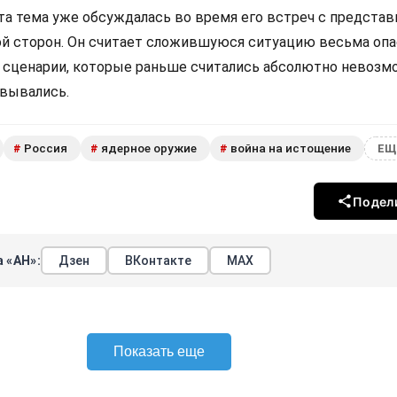
эта тема уже обсуждалась во время его встреч с предста
ой сторон. Он считает сложившуюся ситуацию весьма опа
е сценарии, которые раньше считались абсолютно невозм
овывались.
Россия
ядерное оружие
война на истощение
#
#
#
ЕЩ
Подел
 «АН»:
Дзен
ВКонтакте
МАХ
Показать еще