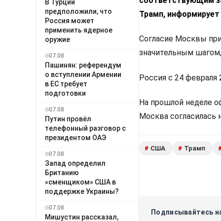
соответствующим з
В Турции
предположили, что
Трамп, информирует
Россия может
применить ядерное
Согласие Москвы при
оружие
значительным шагом,
07.08
Пашинян: референдум
о вступлении Армении
Россия с 24 февраля
в ЕС требует
подготовки
На прошлой неделе 
07.08
Москва согласилась н
Путин провёл
телефонный разговор с
президентом ОАЭ
США
Трамп
#
#
07.08
Запад определил
Британию
«сменщиком» США в
поддержке Украины?
07.08
Подписывайтесь на
Мишустин рассказал,