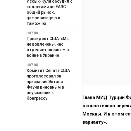
Иссык-Куля обсудил с
коллегами по ЕАЭС
общий рынок,
цифровизацию и
таможню
07.08
Президент США: «Мы
не вовлечены, нас
отделяет океан» — о
войне в Украине
07.08
Комитет Сената США
проголосовал за
признание Энтони
Фаучи виновным в
неуважении к
Глава МИД Турции Фи
Конгрессу
окончательно переки
Москвы. И в этом с
варианту».