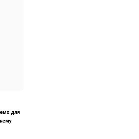
лемо для
днему