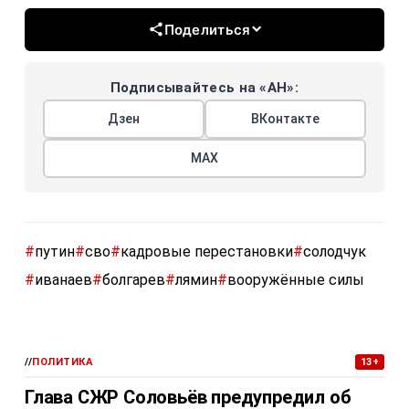
Поделиться
Подписывайтесь на «АН»:
Дзен
ВКонтакте
МАХ
#
путин
#
сво
#
кадровые перестановки
#
солодчук
#
иванаев
#
болгарев
#
лямин
#
вооружённые силы
//
ПОЛИТИКА
13+
Глава СЖР Соловьёв предупредил об