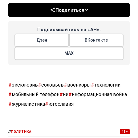
Поделиться
Подписывайтесь на «АН»:
Дзен
ВКонтакте
МАХ
#
эксклюзив
#
соловьёв
#
военкоры
#
технологии
#
мобильный телефон
#
ии
#
информационная война
#
журналистика
#
югославия
//
ПОЛИТИКА
13+