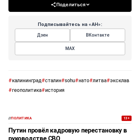
Поделиться
Подписывайтесь на «АН»:
Дзен
ВКонтакте
МАХ
#
калининград
#
сталин
#
sohu
#
нато
#
литва
#
эксклав
#
геополитика
#
история
//
ПОЛИТИКА
13+
Путин провёл кадровую перестановку в
руководстве СВО