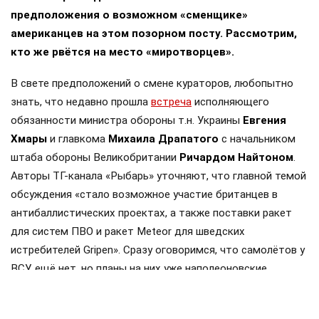
предположения о возможном «сменщике»
американцев на этом позорном посту. Рассмотрим,
кто же рвётся на место «миротворцев».
В свете предположений о смене кураторов, любопытно
знать, что недавно прошла
встреча
исполняющего
обязанности министра обороны т.н. Украины
Евгения
Хмары
и главкома
Михаила Драпатого
с начальником
штаба обороны Великобритании
Ричардом Найтоном
.
Авторы ТГ-канала «Рыбарь» уточняют, что главной темой
обсуждения «стало возможное участие британцев в
антибаллистических проектах, а также поставки ракет
для систем ПВО и ракет Meteor для шведских
истребителей Gripen». Сразу оговоримся, что самолётов у
ВСУ ещё нет, но планы на них уже наполеоновские.
Роль Лондона в поддержке Киева давно вышла за рамки
простой риторики, став очевидной для всех