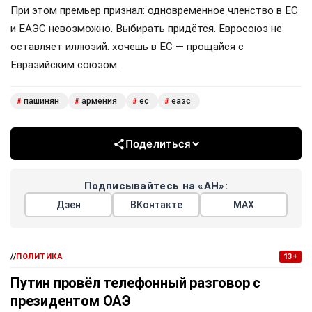
При этом премьер признал: одновременное членство в ЕС
и ЕАЭС невозможно. Выбирать придётся. Евросоюз не
оставляет иллюзий: хочешь в ЕС — прощайся с
Евразийским союзом.
пашинян
армения
ес
еаэс
#
#
#
#
Поделиться
Подписывайтесь на «АН»:
Дзен
ВКонтакте
МАХ
//
ПОЛИТИКА
13+
Путин провёл телефонный разговор с
президентом ОАЭ