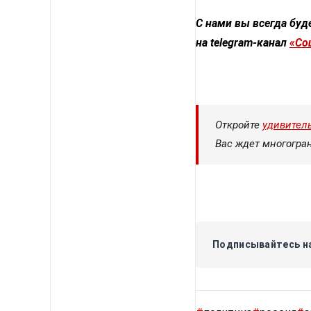
С нами вы всегда буд
на telegram-канал
«Со
Откройте
удивител
Вас ждет многогра
Подписывайтесь на