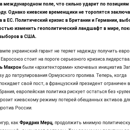
а международном поле, что сильно ударит по позициям
ду. Однако киевские временщики не торопятся заключа
 в ЕС. Политический кризис в Британии и Германии, выб
остью изменить геополитический ландшафт в мире, пок
выборов в США.
ампе украинский гарант не теряет надежду получить евр
 Евросоюз стоит на пороге серьезного кризиса лидерства
ь Макрон
были «архитекторами» ключевых инициатив Зап
у до патрулирования Ормузского пролива. Теперь, когда
покидает свой пост, а французский президент ограничен 
рания, европейская политика рискует остаться без «руле
 грозит киевскому режиму потерей обещанных активов дл
ротив России.
игур, как
Фридрих Мерц
, продолжить мнимую политическ