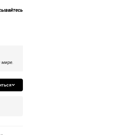
исывайтесь
 мире.
иться