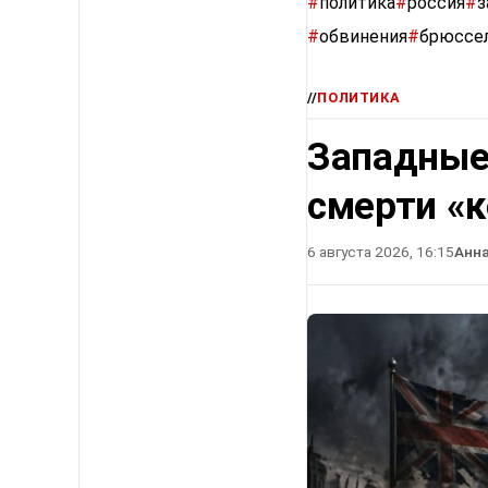
#
политика
#
россия
#
з
#
обвинения
#
брюссе
//
ПОЛИТИКА
Западные
смерти «
6 августа 2026, 16:15
Анн