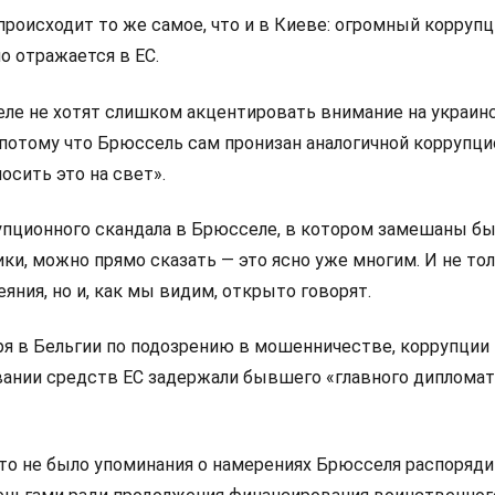
происходит то же самое, что и в Киеве: огромный корруп
о отражается в ЕС.
еле не хотят слишком акцентировать внимание на украин
 потому что Брюссель сам пронизан аналогичной коррупц
осить это на свет».
упционного скандала в Брюсселе, в котором замешаны б
ки, можно прямо сказать — это ясно уже многим. И не то
яния, но и, как мы видим, открыто говорят.
ря в Бельгии по подозрению в мошенничестве, коррупции 
ании средств ЕС задержали бывшего «главного дипломат
то не было упоминания о намерениях Брюсселя распоряди