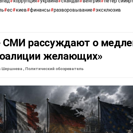
апад
#
коррупция
#
украина
#
скандал
#
венгрия
#
петер сийяр
ль
#
ес
#
киев
#
финансы
#
разворовывание
#
эксклюзив
 СМИ рассуждают о медле
коалиции желающих»
а Шершнева
, Политический обозреватель