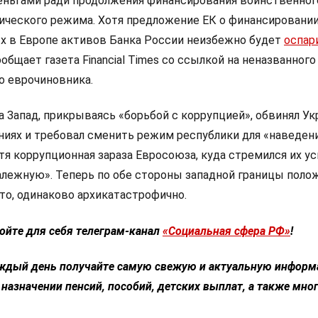
еньгами ради продолжения финансирования воинственног
ического режима. Хотя предложение ЕК о финансировани
х в Европе активов Банка России неизбежно будет
оспар
ообщает газета Financial Times со ссылкой на неназванного
о еврочиновника.
а Запад, прикрываясь «борьбой с коррупцией», обвинял Ук
ях и требовал сменить режим республики для «наведен
стя коррупционная зараза Евросоюза, куда стремился их у
залежную». Теперь по обе стороны западной границы поло
то, одинаково архикатастрофично.
ойте для себя телеграм-канал
«Социальная сфера РФ»
!
ждый день получайте самую свежую и актуальную информ
 назначении пенсий, пособий, детских выплат, а также мно