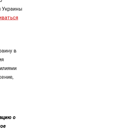
о
и Украины
иваться
раину в
ия
силиями
жение,
ацию о
гое