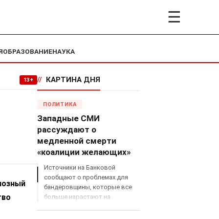
☰
Я
ОБРАЗОВАНИЕ
НАУКА
//
КАРТИНА ДНЯ
13+
ПОЛИТИКА
Западные СМИ
рассуждают о
медленной смерти
«коалиции желающих»
Источники на Банковой
сообщают о проблемах для
иозный
бандеровщины, которые все
тво
больше нарастают на
международном поле, что
сильно ударит по позициям