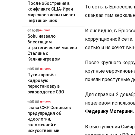
После обострения в
То есть, в Брюсселе 
конфликте США-Иран
мир снова испытывает
скандал там зеркальн
нефтяной шок
И очевидно, в Брюсс
16:48
НОВОЕ
Sohu назвало
коррупционной сети,
блестящим
сетью и не хочет вын
стратегический манёвр
Сталина с
Калининградом
После крупного корр
05.08
НОВОЕ
крупные еврочиновни
Путин провёл
поняли преступные де
кадровую
перестановку в
руководстве СВО
Для справки. 2 декаб
05.08
нецелевом использов
НОВОЕ
Глава СЖР Соловьёв
Федерику Могерини.
предупредил об
идеологии,
заложенной в
В выступлении Сийяр
искусственный