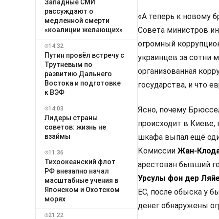
Западные СМИ
рассуждают о
«А теперь к новому 
медленной смерти
Совета министров ин
«коалиции желающих»
огромный коррупцион
14:32
Путин провёл встречу с
украинцев за сотни м
Трутневым по
организованная корр
развитию Дальнего
Востока и подготовке
государства, и что е
к ВЭФ
14:03
Ясно, почему Брюссел
Лидеры страны
происходит в Киеве, 
советов: жизнь не
взаймы
шкафа выпал ещё оди
Комиссии
Жан-Клод
11:36
Тихоокеанский флот
арестован бывший г
РФ внезапно начал
Урсулы фон дер Ляй
масштабные учения в
Японском и Охотском
ЕС, после обыска у 
морях
денег обнаружены о
21:22