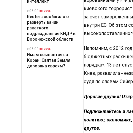
ворованными у РФ д
интеллект
киевского террорист
05.08
НОВОЕ
за счет замороженны
Reuters сообщило о
развёртывании
внутри ЕС. Об этом с
ракетного
высокопоставленног
подразделения КНДР в
Воронежской области
Напомним, с 2012 год
05.08
НОВОЕ
Имам ссылается на
бюджетных расхищени
Коран: Святая Земля
порядка». 13 лет спу
дарована евреям?
Киев, развалила «не
судя по словам Сийяр
Дорогие друзья! Откр
Подписывайтесь и ка
политике, экономике,
другое.