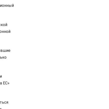
ционный
ской
ионной
ывшие
лько
и
а ЕС»
ться