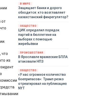
«страны 404» в следующем
В МИРЕ
ании
Защищает банки и дорого
году. Однако киевские
обходится: кто возглавляет
временщики не торопятся
казахстанский финрегулятор?
заключать мир - ведь есть
 от
поддержка в ЕС.
ОБЩЕСТВО
Политический кризис в
 что
ЦИК определил порядок
Британии и Германии, выборы
партий в бюллетене на
во Франции могут полностью
выборах с помощью
ии.
изменить геополитический
жеребьёвки
ландшафт в мире, пока
Зеленский ожидает выборов
, что
ПРОИСШЕСТВИЯ
в США.
В Ярославле вражеские БПЛА
что из
атаковали НПЗ
езидент
ОБЩЕСТВО
о
«У нас огромное количество
боеприпасов»: Трамп резко
комиссии
отреагировал на публикацию
 средств
NYT
отмывании