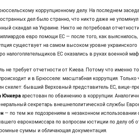
брюссельскому коррупционному делу. На последнем засед
остранных дел было странно, что никто даже не упомянул
ный скандал на Украине. Никто не потребовал отчетности
иллиардов евро помощи ЕС — после того, как выяснилось,
упция существует на самом высоком уровне украинского
вро налогоплательщиков ЕС оказались в руках военной маф
ь не требует отчетности от Киева. Потому что именно то
происходит и в Брюсселе: масштабная коррупция. Только 
н скелет: бывший Верховный представитель ЕС, вице-пр
а Юнкера
арестован по обвинению в коррупции. Аналогичн
енеральный секретарь внешнеполитической службы Евро
ен
— по тем же подозрениям в незаконном использовании
бывшего еврокомиссара по вопросам юстиции по делу об 
громные суммы и обличающая документация.