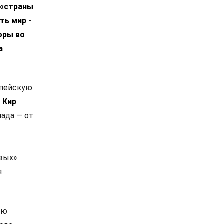
 «страны
ть мир -
оры во
а
опейскую
.
Кир
ада — от
в
вых».
я
ую