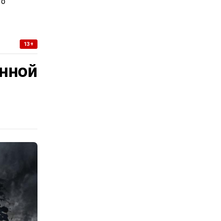
то
13+
нной