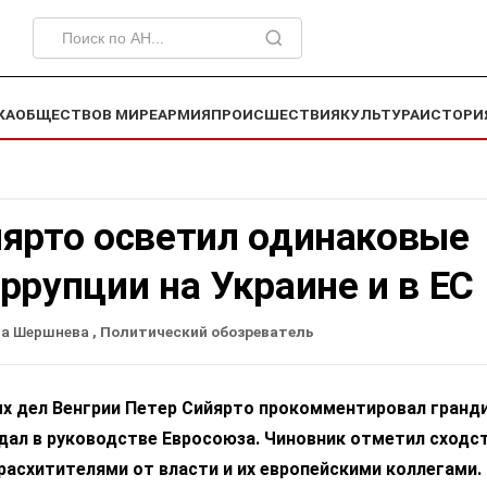
КА
ОБЩЕСТВО
В МИРЕ
АРМИЯ
ПРОИСШЕСТВИЯ
КУЛЬТУРА
ИСТОРИ
йярто осветил одинаковые
ррупции на Украине и в ЕС
на Шершнева
, Политический обозреватель
х дел Венгрии Петер Сийярто прокомментировал гранд
дал в руководстве Евросоюза. Чиновник отметил сходс
асхитителями от власти и их европейскими коллегами.