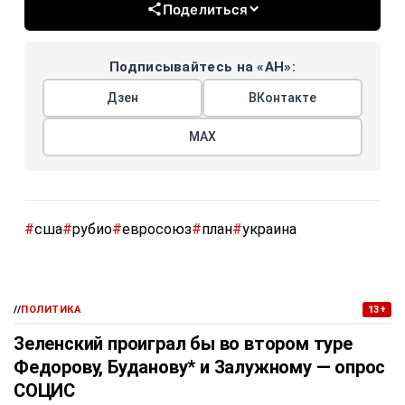
Поделиться
Подписывайтесь на «АН»:
Дзен
ВКонтакте
МАХ
#
сша
#
рубио
#
евросоюз
#
план
#
украина
//
ПОЛИТИКА
13+
Зеленский проиграл бы во втором туре
Федорову, Буданову* и Залужному — опрос
СОЦИС