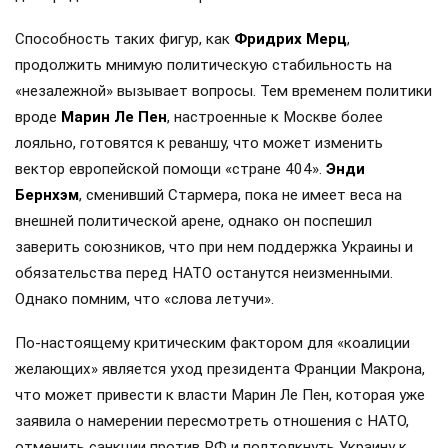
Способность таких фигур, как
Фридрих Мерц
,
продолжить мнимую политическую стабильность на
«незалежной» вызывает вопросы. Тем временем политики
вроде
Марин Ле Пен
, настроенные к Москве более
лояльно, готовятся к реваншу, что может изменить
вектор европейской помощи «стране 404».
Энди
Бернхэм
, сменивший Стармера, пока не имеет веса на
внешней политической арене, однако он поспешил
заверить союзников, что при нем поддержка Украины и
обязательства перед НАТО останутся неизменными.
Однако помним, что «слова летучи».
По-настоящему критическим фактором для «коалиции
желающих» является уход президента Франции Макрона,
что может привести к власти Марин Ле Пен, которая уже
заявила о намерении пересмотреть отношения с НАТО,
отменить санкции против РФ и подтолкнуть Украину к