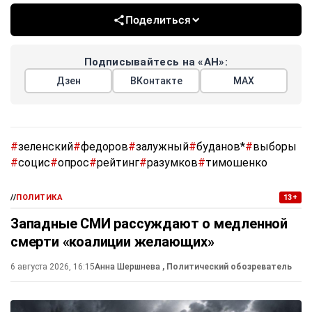
Поделиться
Подписывайтесь на «АН»:
Дзен
ВКонтакте
МАХ
#
зеленский
#
федоров
#
залужный
#
буданов*
#
выборы
#
социс
#
опрос
#
рейтинг
#
разумков
#
тимошенко
//
ПОЛИТИКА
13+
Западные СМИ рассуждают о медленной
смерти «коалиции желающих»
6 августа 2026, 16:15
Анна Шершнева
, Политический обозреватель