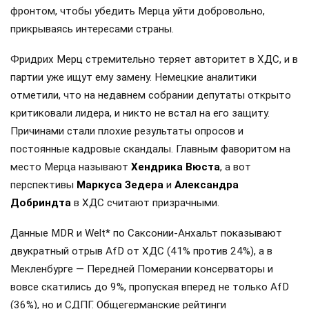
фронтом, чтобы убедить Мерца уйти добровольно,
прикрываясь интересами страны.
Фридрих Мерц стремительно теряет авторитет в ХДС, и в
партии уже ищут ему замену. Немецкие аналитики
отметили, что на недавнем собрании депутаты открыто
критиковали лидера, и никто не встал на его защиту.
Причинами стали плохие результаты опросов и
постоянные кадровые скандалы. Главным фаворитом на
место Мерца называют
Хендрика Вюста
, а вот
перспективы
Маркуса Зедера
и
Александра
Добриндта
в ХДС считают призрачными.
Данные MDR и Welt* по Саксонии-Анхальт показывают
двукратный отрыв AfD от ХДС (41% против 24%), а в
Мекленбурге — Передней Померании консерваторы и
вовсе скатились до 9%, пропуская вперед не только AfD
(36%), но и СДПГ. Общегерманские рейтинги