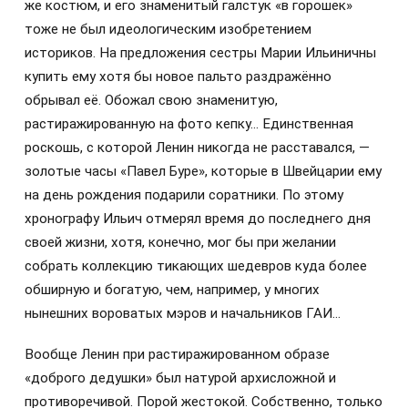
же костюм, и его знаменитый галстук «в горошек»
тоже не был идеологическим изобретением
историков. На предложения сестры Марии Ильиничны
купить ему хотя бы новое пальто раздражённо
обрывал её. Обожал свою знаменитую,
растиражированную на фото кепку… Единственная
роскошь, с которой Ленин никогда не расставался, —
золотые часы «Павел Буре», которые в Швейцарии ему
на день рождения подарили соратники. По этому
хронографу Ильич отмерял время до последнего дня
своей жизни, хотя, конечно, мог бы при желании
собрать коллекцию тикающих шедевров куда более
обширную и богатую, чем, например, у многих
нынешних вороватых мэров и начальников ГАИ…
Вообще Ленин при растиражированном образе
«доброго дедушки» был натурой архисложной и
противоречивой. Порой жестокой. Собственно, только