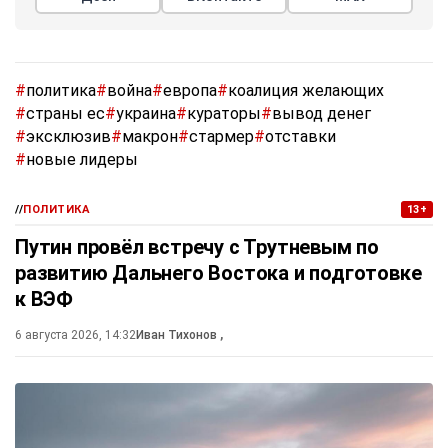
#
политика
#
война
#
европа
#
коалиция желающих
#
страны ес
#
украина
#
кураторы
#
вывод денег
#
эксклюзив
#
макрон
#
стармер
#
отставки
#
новые лидеры
//
ПОЛИТИКА
13+
Путин провёл встречу с Трутневым по
развитию Дальнего Востока и подготовке
к ВЭФ
6 августа 2026, 14:32
Иван Тихонов
,