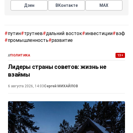
Дзен
ВКонтакте
МАХ
#
путин
#
трутнев
#
дальний восток
#
инвестиции
#
вэф
#
промышленность
#
развитие
//
ПОЛИТИКА
13+
Лидеры страны советов: жизнь не
взаймы
6 августа 2026, 14:03
Сергей МИХАЙЛОВ