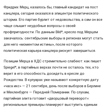
Фридрих Мерц, казалось бы, главный кандидат на пост
канцлера, сегодня оказался в эпицентре политического
шторма. Его партия бурлит от недовольства, а сам он все
чаще слышит неудобные вопросы о своей
профпригодности. По данным Bild*, кресло под Мерцем
закачалось: сентябрьские выборы в регионах могут стать
для него «моментом истины», после которого
политическая карьера канцлера рискует завершиться.
Позиции Мерца в ХДС стремительно слабеют: как пишет
Spiegel*, в партийных верхах почти не осталось тех, кто
верит в его способность досидеть в кресле до
Рождества. В кулуарах уже называют конкретную дату
«часа икс» — 21 сентября, день после выборов в Берлине
и Мекленбурге — Передней Померании. По слухам,
партийная элита готовит «дворцовый переворот»:
региональные премьеры планируют выступить единым