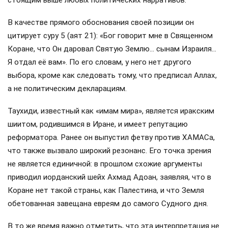
В качестве прямого обоснования своей позиции он
цитирует суру 5 (аят 21): «Бог говорит мне в Священном
Коране, что Он даровал Святую Землю… сынам Израиля…
Я отдал её вам». По его словам, у него нет другого
выбора, кроме как следовать тому, что предписал Аллах,
а не политическим декларациям.
Таухиди, известный как «имам мира», является иракским
шиитом, родившимся в Иране, и имеет репутацию
реформатора. Ранее он выпустил фетву против ХАМАСа,
что также вызвало широкий резонанс. Его точка зрения
не является единичной: в прошлом схожие аргументы
приводил иорданский шейх Ахмад Адоан, заявляя, что в
Коране нет такой страны, как Палестина, и что Земля
обетованная завещана евреям до самого Судного дня.
В то же время важно отметить, что эта интерпретация не