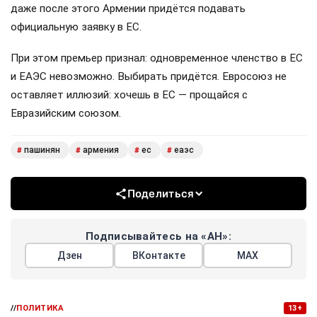
даже после этого Армении придётся подавать
официальную заявку в ЕС.
При этом премьер признал: одновременное членство в ЕС
и ЕАЭС невозможно. Выбирать придётся. Евросоюз не
оставляет иллюзий: хочешь в ЕС — прощайся с
Евразийским союзом.
пашинян
армения
ес
еаэс
#
#
#
#
Поделиться
Подписывайтесь на «АН»:
Дзен
ВКонтакте
МАХ
//
ПОЛИТИКА
13+