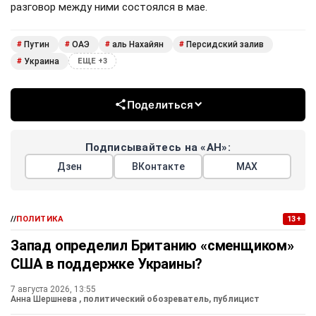
разговор между ними состоялся в мае.
Путин
ОАЭ
аль Нахайян
Персидский залив
#
#
#
#
Украина
#
ЕЩЕ +3
Поделиться
Подписывайтесь на «АН»:
Дзен
ВКонтакте
МАХ
//
ПОЛИТИКА
13+
Запад определил Британию «сменщиком»
США в поддержке Украины?
7 августа 2026, 13:55
Анна Шершнева
, политический обозреватель, публицист