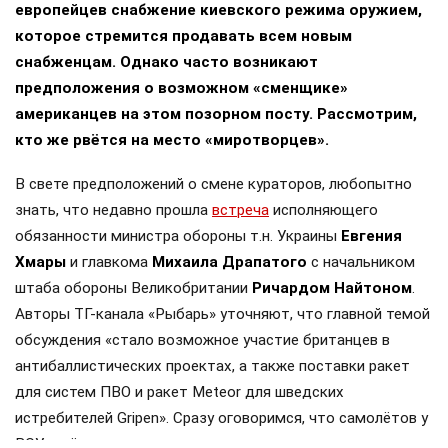
европейцев снабжение киевского режима оружием,
которое стремится продавать всем новым
снабженцам. Однако часто возникают
предположения о возможном «сменщике»
американцев на этом позорном посту. Рассмотрим,
кто же рвётся на место «миротворцев».
В свете предположений о смене кураторов, любопытно
знать, что недавно прошла
встреча
исполняющего
обязанности министра обороны т.н. Украины
Евгения
Хмары
и главкома
Михаила Драпатого
с начальником
штаба обороны Великобритании
Ричардом Найтоном
.
Авторы ТГ-канала «Рыбарь» уточняют, что главной темой
обсуждения «стало возможное участие британцев в
антибаллистических проектах, а также поставки ракет
для систем ПВО и ракет Meteor для шведских
истребителей Gripen». Сразу оговоримся, что самолётов у
ВСУ ещё нет, но планы на них уже наполеоновские.