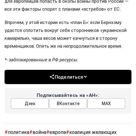
для европейцев попасть в окопы войны против России —
все эти факторы спорят с планами «ястребов» от ЕС.
Впрочем, у этой истории есть «план Б»: если Бернхэму
удастся сплотить вокруг себя сторонников «украинской
камарильи», чаша весов может качнуться в сторону
временщиков. Опять же на непродолжительное время.
*- заблокированные в РФ ресурсы.
Поделиться
Подписывайтесь на «АН»:
Дзен
ВКонтакте
МАХ
#
политика
#
война
#
европа
#
коалиция желающих