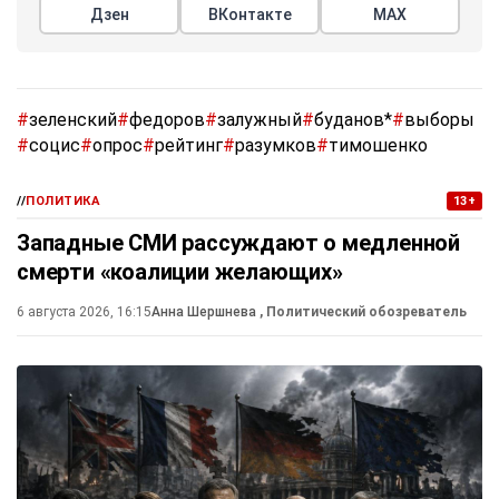
Дзен
ВКонтакте
МАХ
#
зеленский
#
федоров
#
залужный
#
буданов*
#
выборы
#
социс
#
опрос
#
рейтинг
#
разумков
#
тимошенко
//
ПОЛИТИКА
13+
Западные СМИ рассуждают о медленной
смерти «коалиции желающих»
6 августа 2026, 16:15
Анна Шершнева
, Политический обозреватель