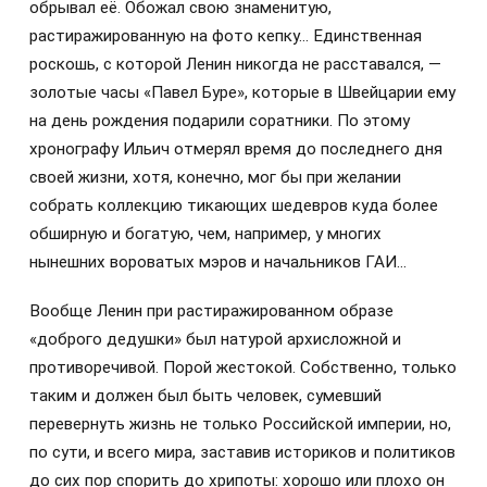
обрывал её. Обожал свою знаменитую,
растиражированную на фото кепку… Единственная
роскошь, с которой Ленин никогда не расставался, —
золотые часы «Павел Буре», которые в Швейцарии ему
на день рождения подарили соратники. По этому
хронографу Ильич отмерял время до последнего дня
своей жизни, хотя, конечно, мог бы при желании
собрать коллекцию тикающих шедевров куда более
обширную и богатую, чем, например, у многих
нынешних вороватых мэров и начальников ГАИ…
Вообще Ленин при растиражированном образе
«доброго дедушки» был натурой архисложной и
противоречивой. Порой жестокой. Собственно, только
таким и должен был быть человек, сумевший
перевернуть жизнь не только Российской империи, но,
по сути, и всего мира, заставив историков и политиков
до сих пор спорить до хрипоты: хорошо или плохо он