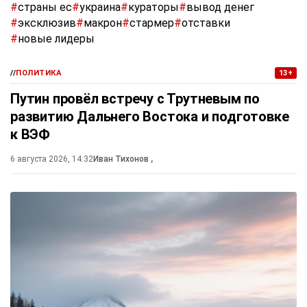
#
страны ес
#
украина
#
кураторы
#
вывод денег
#
эксклюзив
#
макрон
#
стармер
#
отставки
#
новые лидеры
//
ПОЛИТИКА
13+
Путин провёл встречу с Трутневым по
развитию Дальнего Востока и подготовке
к ВЭФ
6 августа 2026, 14:32
Иван Тихонов
,