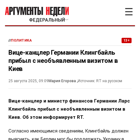
☰
ФЕДЕРАЛЬНЫЙ
﹀
//
ПОЛИТИКА
13+
Вице-канцлер Германии Клингбайль
прибыл с необъявленным визитом в
Киев
25 августа 2025, 09:09
Мария Егорова
,
Источник:
RT на русском
Вице-канцлер и министр финансов Германии Ларс
Клингбайль прибыл с необъявленным визитом в
Киев. Об этом информирует RT.
Согласно имеющимся сведениям, Клингбайль должен
выяснить, как Берлин мог бы поддержать Украину в