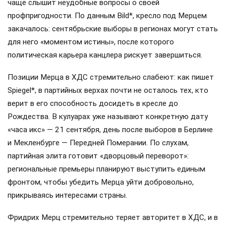
чаще слышит неудобные вопросы о своей
профпригодности. По данным Bild*, кресло под Мерцем
закачалось: сентябрьские выборы в регионах могут стать
для него «моментом истины», после которого
политическая карьера канцлера рискует завершиться.
Позиции Мерца в ХДС стремительно слабеют: как пишет
Spiegel*, в партийных верхах почти не осталось тех, кто
верит в его способность досидеть в кресле до
Рождества. В кулуарах уже называют конкретную дату
«часа икс» — 21 сентября, день после выборов в Берлине
и Мекленбурге — Передней Померании. По слухам,
партийная элита готовит «дворцовый переворот»:
региональные премьеры планируют выступить единым
фронтом, чтобы убедить Мерца уйти добровольно,
прикрываясь интересами страны.
Фридрих Мерц стремительно теряет авторитет в ХДС, и в