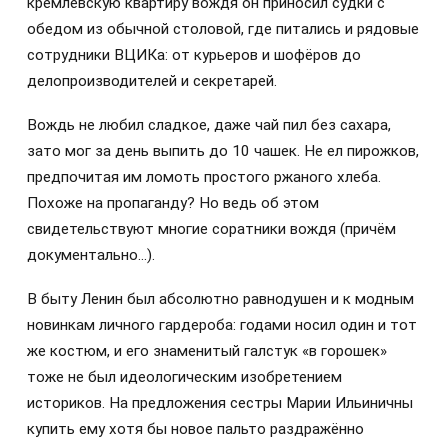
кремлёвскую квартиру вождя он приносил судки с
обедом из обычной столовой, где питались и рядовые
сотрудники ВЦИКа: от курьеров и шофёров до
делопроизводителей и секретарей.
Вождь не любил сладкое, даже чай пил без сахара,
зато мог за день выпить до 10 чашек. Не ел пирожков,
предпочитая им ломоть простого ржаного хлеба.
Похоже на пропаганду? Но ведь об этом
свидетельствуют многие соратники вождя (причём
документально…).
В быту Ленин был абсолютно равнодушен и к модным
новинкам личного гардероба: годами носил один и тот
же костюм, и его знаменитый галстук «в горошек»
тоже не был идеологическим изобретением
историков. На предложения сестры Марии Ильиничны
купить ему хотя бы новое пальто раздражённо