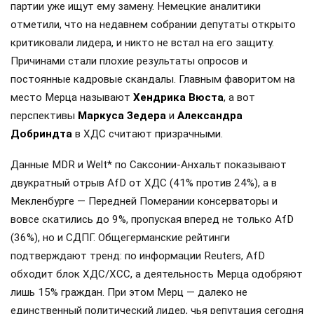
партии уже ищут ему замену. Немецкие аналитики
отметили, что на недавнем собрании депутаты открыто
критиковали лидера, и никто не встал на его защиту.
Причинами стали плохие результаты опросов и
постоянные кадровые скандалы. Главным фаворитом на
место Мерца называют
Хендрика Вюста
, а вот
перспективы
Маркуса Зедера
и
Александра
Добриндта
в ХДС считают призрачными.
Данные MDR и Welt* по Саксонии-Анхальт показывают
двукратный отрыв AfD от ХДС (41% против 24%), а в
Мекленбурге — Передней Померании консерваторы и
вовсе скатились до 9%, пропуская вперед не только AfD
(36%), но и СДПГ. Общегерманские рейтинги
подтверждают тренд: по информации Reuters, AfD
обходит блок ХДС/ХСС, а деятельность Мерца одобряют
лишь 15% граждан. При этом Мерц — далеко не
единственный политический лидер, чья репутация сегодня