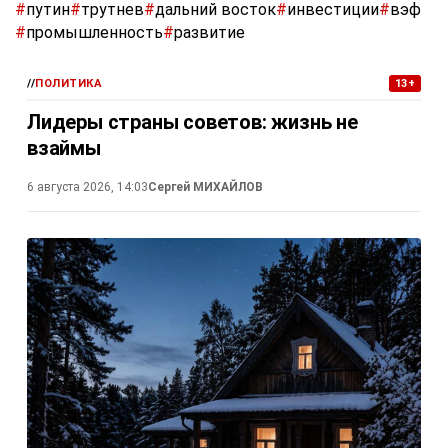
#
путин
#
трутнев
#
дальний восток
#
инвестиции
#
вэф
#
промышленность
#
развитие
//
ПОЛИТИКА
13+
Лидеры страны советов: жизнь не
взаймы
6 августа 2026, 14:03
Сергей МИХАЙЛОВ