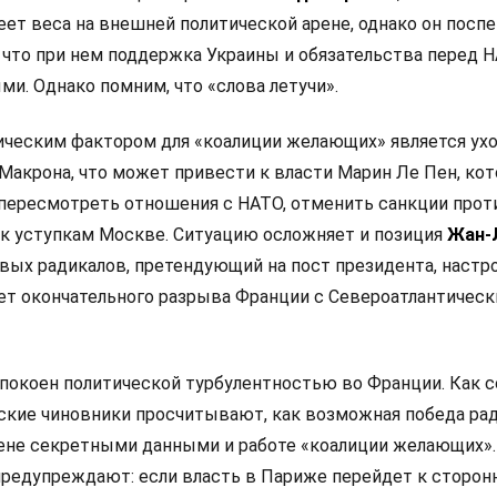
еет веса на внешней политической арене, однако он посп
 что при нем поддержка Украины и обязательства перед 
и. Однако помним, что «слова летучи».
ческим фактором для «коалиции желающих» является ух
Макрона, что может привести к власти Марин Ле Пен, кот
 пересмотреть отношения с НАТО, отменить санкции прот
 к уступкам Москве. Ситуацию осложняет и позиция
Жан-
левых радикалов, претендующий на пост президента, настр
ет окончательного разрыва Франции с Североатлантичес
покоен политической турбулентностью во Франции. Как 
анские чиновники просчитывают, как возможная победа ра
мене секретными данными и работе «коалиции желающих».
редупреждают: если власть в Париже перейдет к сторон