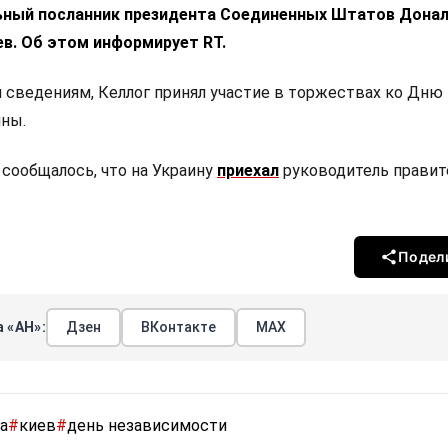
льный посланник президента Соединенных Штатов Дона
ев. Об этом информирует RT.
сведениям, Келлог принял участие в торжествах ко Дню
ны.
 сообщалось, что на Украину
приехал
руководитель правит
Подел
 «АН»:
Дзен
ВКонтакте
МАХ
а
#
киев
#
день независимости