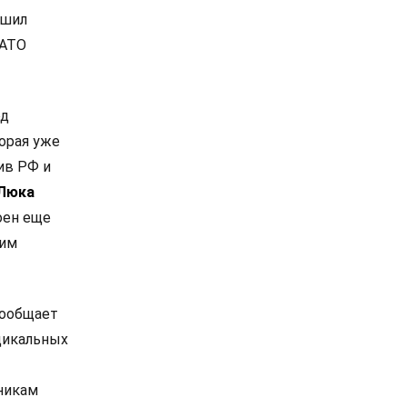
ешил
НАТО
од
орая уже
ив РФ и
Люка
оен еще
ким
сообщает
дикальных
никам