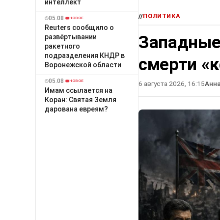
интеллект
//
ПОЛИТИКА
05.08
НОВОЕ
Reuters сообщило о
Западные
развёртывании
ракетного
подразделения КНДР в
смерти «
Воронежской области
05.08
НОВОЕ
6 августа 2026, 16:15
Анн
Имам ссылается на
Коран: Святая Земля
дарована евреям?