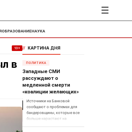
☰
Я
ОБРАЗОВАНИЕ
НАУКА
//
КАРТИНА ДНЯ
13+
ыл в
ПОЛИТИКА
Западные СМИ
рассуждают о
медленной смерти
«коалиции желающих»
Источники на Банковой
сообщают о проблемах для
бандеровщины, которые все
больше нарастают на
международном поле, что
сильно ударит по позициям