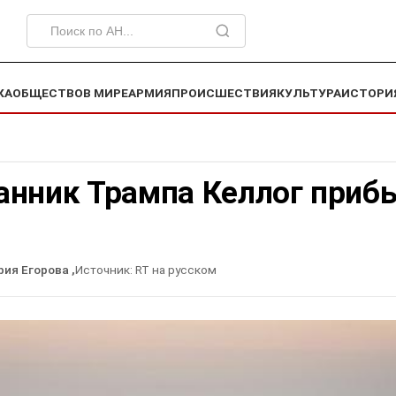
КА
ОБЩЕСТВО
В МИРЕ
АРМИЯ
ПРОИСШЕСТВИЯ
КУЛЬТУРА
ИСТОРИ
анник Трампа Келлог приб
рия Егорова
,
Источник:
RT на русском