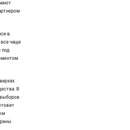
омают
артнером
лся в
 все чаще
 под
моментом
 верхах
дества. В
е выборов
отовит
ым
раны.