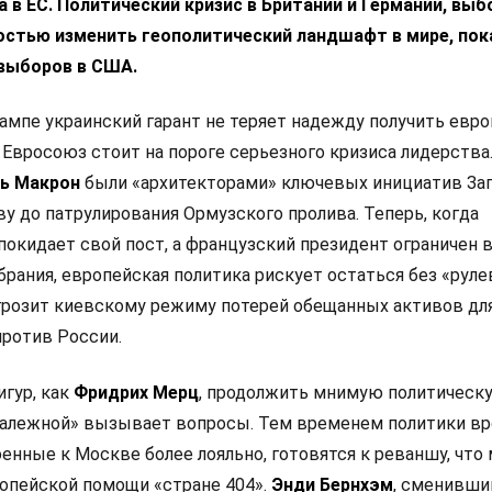
 в ЕС. Политический кризис в Британии и Германии, выб
остью изменить геополитический ландшафт в мире, пок
выборов в США.
ампе украинский гарант не теряет надежду получить евр
 Евросоюз стоит на пороге серьезного кризиса лидерства
ь Макрон
были «архитекторами» ключевых инициатив Зап
у до патрулирования Ормузского пролива. Теперь, когда
покидает свой пост, а французский президент ограничен 
рания, европейская политика рискует остаться без «руле
 грозит киевскому режиму потерей обещанных активов дл
ротив России.
игур, как
Фридрих Мерц
, продолжить мнимую политическ
залежной» вызывает вопросы. Тем временем политики в
оенные к Москве более лояльно, готовятся к реваншу, что
опейской помощи «стране 404».
Энди Бернхэм
, сменивши