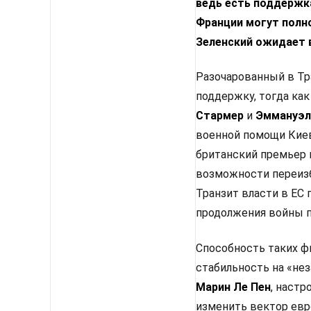
ведь есть поддержка
Франции могут полн
Зеленский ожидает 
Разочарованный в Тр
поддержку, тогда как
Стармер
и
Эммануэл
военной помощи Киев
британский премьер 
возможности переизб
Транзит власти в ЕС
продолжения войны п
Способность таких ф
стабильность на «не
Марин Ле Пен
, настр
изменить вектор евр