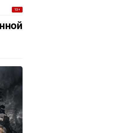
13+
нной