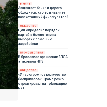
«страны 404» в следующем
В МИРЕ
Защищает банки и дорого
году. Однако киевские
обходится: кто возглавляет
временщики не торопятся
казахстанский финрегулятор?
заключать мир - ведь есть
поддержка в ЕС.
ОБЩЕСТВО
Политический кризис в
ЦИК определил порядок
Британии и Германии, выборы
партий в бюллетене на
во Франции могут полностью
выборах с помощью
изменить геополитический
жеребьёвки
ландшафт в мире, пока
Зеленский ожидает выборов
ПРОИСШЕСТВИЯ
в США.
В Ярославле вражеские БПЛА
атаковали НПЗ
ОБЩЕСТВО
«У нас огромное количество
боеприпасов»: Трамп резко
отреагировал на публикацию
NYT