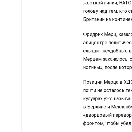
жесткой линии, НАТО
голову над тем, кто
Британии на континен
Фридрих Мерц, казало
эпицентре политическ
слышит неудобные во
Мерцем закачалось: 
истины», после котор
Позиции Мерца в ХДС 
почти не осталось те
кулуарах уже называ
в Берлине и Мекленбу
«дворцовый перевор
фронтом, чтобы убед