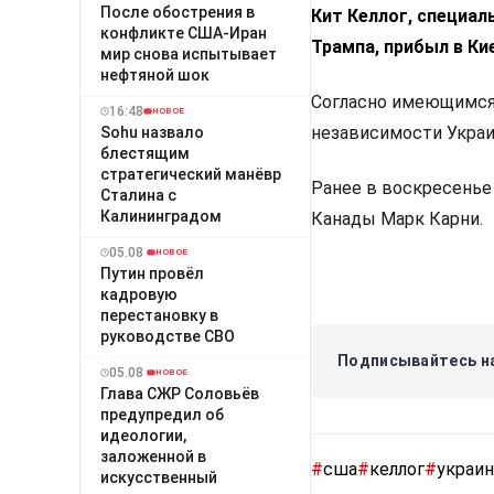
После обострения в
Кит Келлог, специа
конфликте США-Иран
Трампа, прибыл в Ки
мир снова испытывает
нефтяной шок
Согласно имеющимся 
16:48
НОВОЕ
независимости Украи
Sohu назвало
блестящим
стратегический манёвр
Ранее в воскресенье
Сталина с
Калининградом
Канады Марк Карни.
05.08
НОВОЕ
Путин провёл
кадровую
перестановку в
руководстве СВО
Подписывайтесь на
05.08
НОВОЕ
Глава СЖР Соловьёв
предупредил об
идеологии,
заложенной в
#
сша
#
келлог
#
украин
искусственный