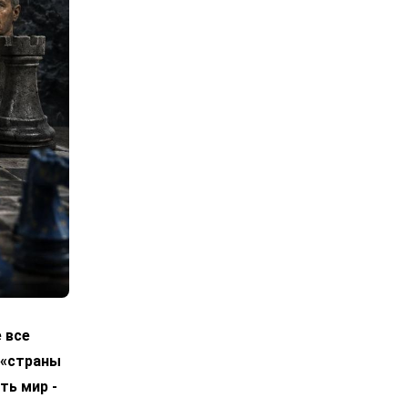
 все
 «страны
ть мир -