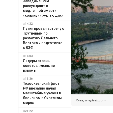
Западные СМИ
рассуждают о
медленной смерти
«коалиции желающих»
14:32
Путин провёл встречу с
Трутневым по
развитию Дальнего
Востока и подготовке
к ВЭФ
14:03
Лидеры страны
советов: жизнь не
взаймы
11:36
Тихоокеанский флот
РФ внезапно начал
масштабные учения в
Японском и Охотском
Киев, unsplash.com
морях
21:22