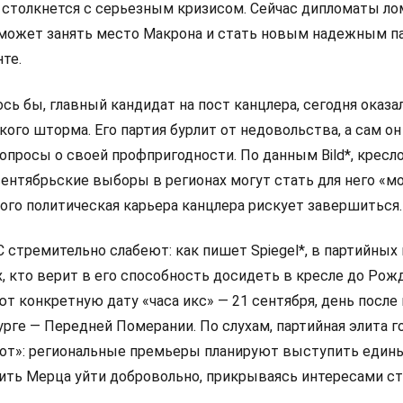
 столкнется с серьезным кризисом. Сейчас дипломаты л
 сможет занять место Макрона и стать новым надежным п
те.
сь бы, главный кандидат на пост канцлера, сегодня оказа
ого шторма. Его партия бурлит от недовольства, а сам он
просы о своей профпригодности. По данным Bild*, кресло
сентябрьские выборы в регионах могут стать для него «
ого политическая карьера канцлера рискует завершиться.
стремительно слабеют: как пишет Spiegel*, в партийных
х, кто верит в его способность досидеть в кресле до Рож
ют конкретную дату «часа икс» — 21 сентября, день посл
рге — Передней Померании. По слухам, партийная элита г
от»: региональные премьеры планируют выступить един
ить Мерца уйти добровольно, прикрываясь интересами ст