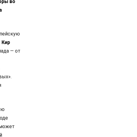
оры во
а
опейскую
.
Кир
ада — от
в
вых».
я
ую
роде
 может
й