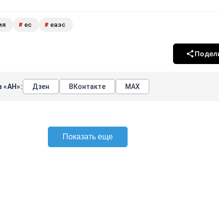
ия
ес
еаэс
#
#
Подел
 «АН»:
Дзен
ВКонтакте
МАХ
Показать еще