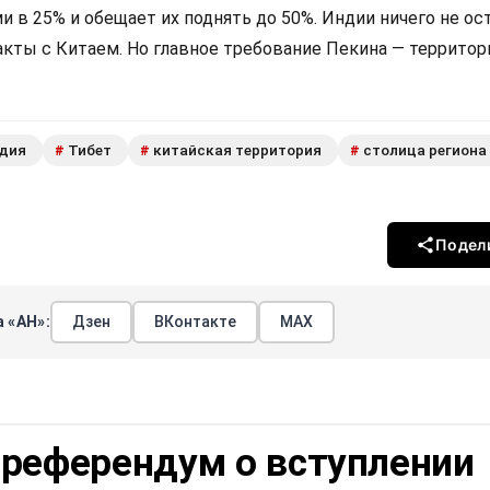
в 25% и обещает их поднять до 50%. Индии ничего не ост
акты с Китаем. Но главное требование Пекина — террито
дия
Тибет
китайская территория
столица региона
#
#
#
Подел
 «АН»:
Дзен
ВКонтакте
МАХ
 референдум о вступлении