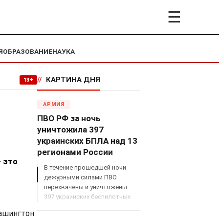
☰
Я
ОБРАЗОВАНИЕ
НАУКА
//
КАРТИНА ДНЯ
13+
АРМИЯ
ПВО РФ за ночь
уничтожила 397
украинских БПЛА над 13
регионами России
— это
В течение прошедшей ночи
дежурными силами ПВО
перехвачены и уничтожены
397 украинских беспилотных
летательных аппаратов
Вашингтон
самолетного типа над