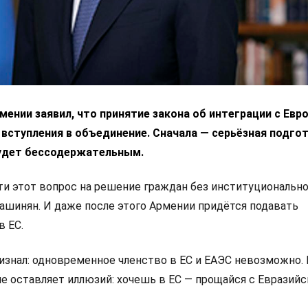
ении заявил, что принятие закона об интеграции с Ев
 вступления в объединение. Сначала — серьёзная подгот
удет бессодержательным.
 этот вопрос на решение граждан без институциональн
Пашинян. И даже после этого Армении придётся подавать
в ЕС.
изнал: одновременное членство в ЕС и ЕАЭС невозможно.
не оставляет иллюзий: хочешь в ЕС — прощайся с Евразий