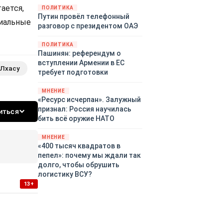
территориями Белгородской,
ается,
ПОЛИТИКА
Путин провёл телефонный
Брянской, Воронежской,
риальные
разговор с президентом ОАЭ
Курской, Липецкой,
Орловской, Пензенской,
ПОЛИТИКА
Ростовской, Рязанской,
Пашинян: референдум о
Самарской, Саратовской,
вступлении Армении в ЕС
Тамбовской, Тульской
 Лхасу
требует подготовки
областей, Краснодарского
края, Республики Крым и над
МНЕНИЕ
акваторией Азовского моря.
«Ресурс исчерпан». Залужный
признал: Россия научилась
иться
бить всё оружие НАТО
МНЕНИЕ
«400 тысяч квадратов в
пепел»: почему мы ждали так
долго, чтобы обрушить
логистику ВСУ?
13+