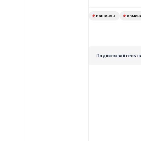
пашинян
армен
#
#
Подписывайтесь на