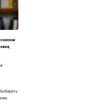
росоюзом
овка,
ой
 Выбирать
ским