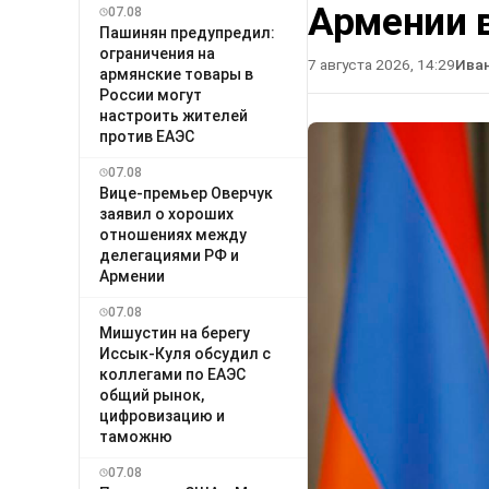
Армении в
07.08
Пашинян предупредил:
ограничения на
7 августа 2026, 14:29
Ива
армянские товары в
России могут
настроить жителей
против ЕАЭС
07.08
Вице-премьер Оверчук
заявил о хороших
отношениях между
делегациями РФ и
Армении
07.08
Мишустин на берегу
Иссык-Куля обсудил с
коллегами по ЕАЭС
общий рынок,
цифровизацию и
таможню
07.08