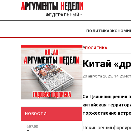
ФЕДЕРАЛЬНЫЙ
﹀
ПОЛИТИКА
ЭКОНОМИ
//
ПОЛИТИКА
Китай «д
20 августа 2025, 14:25
Ист
Си Цзиньпин решил п
китайская территория
торжественно встре
НОВОСТИ
07.08
Пекин решил форсиро