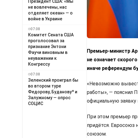
Президент США: «Мы
не вовлечены, нас
отделяет океан» — о
войне в Украине
07.08
Комитет Сената США
проголосовал за
признание Энтони
Премьер-министр Арм
Фаучи виновным в
неуважении к
не означает скорого
Конгрессу
иначе референдум б
07.08
Зеленский проиграл бы
«Невозможно вывести
во втором туре
Федорову, Буданову* и
работы», — пояснил 
Залужному — опрос
официальную заявку 
СОЦИС
При этом премьер пр
придётся. Евросоюз 
союзом.