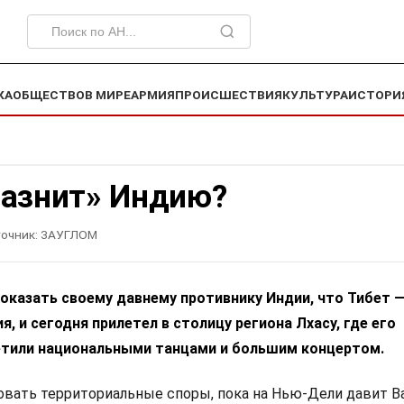
КА
ОБЩЕСТВО
В МИРЕ
АРМИЯ
ПРОИСШЕСТВИЯ
КУЛЬТУРА
ИСТОРИ
разнит» Индию?
очник:
ЗАУГЛОМ
оказать своему давнему противнику Индии, что Тибет 
, и сегодня прилетел в столицу региона Лхасу, где его
тили национальными танцами и большим концертом.
вать территориальные споры, пока на Нью-Дели давит 