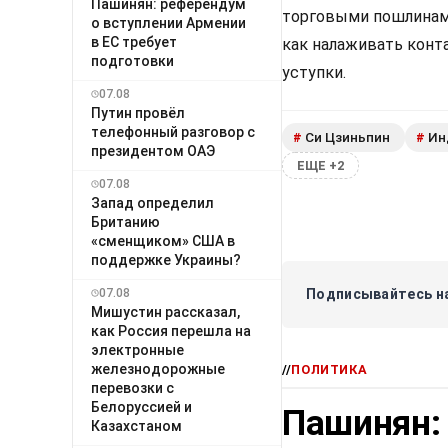
Пашинян: референдум
торговыми пошлинами 
о вступлении Армении
в ЕС требует
как налаживать конт
подготовки
уступки.
07.08
Путин провёл
телефонный разговор с
Си Цзиньпин
Ин
#
#
президентом ОАЭ
ЕЩЕ +2
07.08
Запад определил
Британию
«сменщиком» США в
поддержке Украины?
07.08
Подписывайтесь на
Мишустин рассказал,
как Россия перешла на
электронные
железнодорожные
//
ПОЛИТИКА
перевозки с
Белоруссией и
Пашинян:
Казахстаном