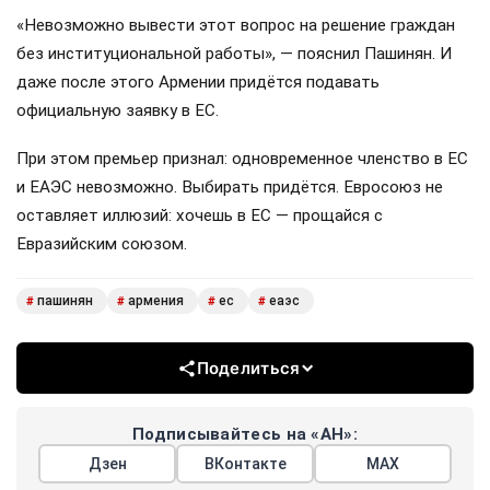
«Невозможно вывести этот вопрос на решение граждан
без институциональной работы», — пояснил Пашинян. И
даже после этого Армении придётся подавать
официальную заявку в ЕС.
При этом премьер признал: одновременное членство в ЕС
и ЕАЭС невозможно. Выбирать придётся. Евросоюз не
оставляет иллюзий: хочешь в ЕС — прощайся с
Евразийским союзом.
пашинян
армения
ес
еаэс
#
#
#
#
Поделиться
Подписывайтесь на «АН»:
Дзен
ВКонтакте
МАХ