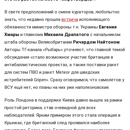
В свете предположений о смене кураторов, любопытно
знать, что недавно прошла
встреча
исполняющего
обязанности министра обороны т.н. Украины
Евгения
Хмары
и главкома
Михаила Драпатого
с начальником
штаба обороны Великобритании
Ричардом Найтоном
.
Авторы ТГ-канала «Рыбарь» уточняют, что главной темой
обсуждения «стало возможное участие британцев в
антибаллистических проектах, а также поставки ракет
для систем ПВО и ракет Meteor для шведских
истребителей Gripen». Сразу оговоримся, что самолётов у
ВСУ ещё нет, но планы на них уже наполеоновские.
Роль Лондона в поддержке Киева давно вышла за рамки
простой риторики, став очевидной для всех
наблюдателей. Ярким примером этого стала операция в
Крынках, где британский след проявился наиболее