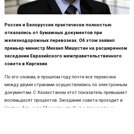
Россия и Белоруссия практически полностью
отказались от бумажных документов при
железнодорожных перевозках. Об этом заявил
премьер-министр Михаил Мишустин на расширенном
заседании Евразийского межправительственного
совета в Киргизии.
По его словам, в прошлом году почти все перевозки
между двумя странами осуществлялись по электронным
документам. С Казахстаном этот показатель превышает
восемьдесят процентов. Заседание совета проходит в
Чолпон-Ата, куда Мишустин прибыл с двухдневным
визитом. Накануне в узком составе обсуждались вопросы
продовольственной безопасности и другие темы.