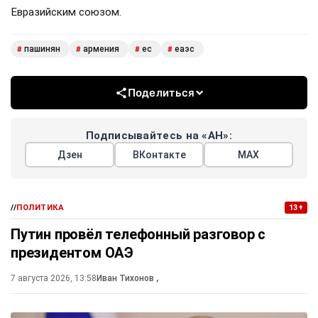
Евразийским союзом.
пашинян
армения
ес
еаэс
#
#
#
#
Поделиться
Подписывайтесь на «АН»:
Дзен
ВКонтакте
МАХ
//
ПОЛИТИКА
13+
Путин провёл телефонный разговор с
президентом ОАЭ
7 августа 2026, 13:58
Иван Тихонов
,