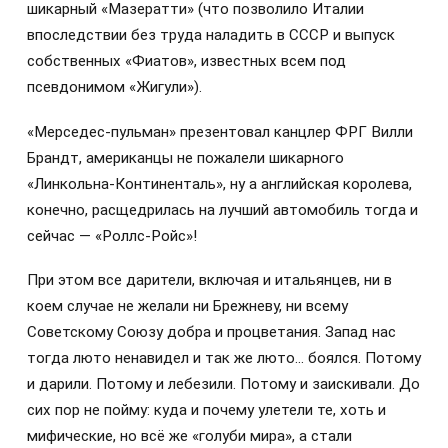
шикарный «Мазератти» (что позволило Италии
впоследствии без труда наладить в СССР и выпуск
собственных «Фиатов», известных всем под
псевдонимом «Жигули»).
«Мерседес-пульман» презентовал канцлер ФРГ Вилли
Брандт, американцы не пожалели шикарного
«Линкольна-Континенталь», ну а английская королева,
конечно, расщедрилась на лучший автомобиль тогда и
сейчас — «Роллс-Ройс»!
При этом все дарители, включая и итальянцев, ни в
коем случае не желали ни Брежневу, ни всему
Советскому Союзу добра и процветания. Запад нас
тогда люто ненавидел и так же люто… боялся. Потому
и дарили. Потому и лебезили. Потому и заискивали. До
сих пор не пойму: куда и почему улетели те, хоть и
мифические, но всё же «голуби мира», а стали