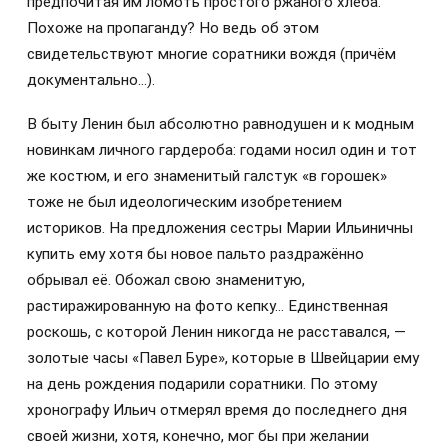
предпочитая им ломоть простого ржаного хлеба.
Похоже на пропаганду? Но ведь об этом
свидетельствуют многие соратники вождя (причём
документально…).
В быту Ленин был абсолютно равнодушен и к модным
новинкам личного гардероба: годами носил один и тот
же костюм, и его знаменитый галстук «в горошек»
тоже не был идеологическим изобретением
историков. На предложения сестры Марии Ильиничны
купить ему хотя бы новое пальто раздражённо
обрывал её. Обожал свою знаменитую,
растиражированную на фото кепку… Единственная
роскошь, с которой Ленин никогда не расставался, —
золотые часы «Павел Буре», которые в Швейцарии ему
на день рождения подарили соратники. По этому
хронографу Ильич отмерял время до последнего дня
своей жизни, хотя, конечно, мог бы при желании