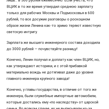
лишь… в 500 рублей ежемесячно. Если учесть, что
ВЦИК в то же время утвердил среднюю зарплату
только для рабочих Москвы и Подмосковья в 600
рублей, то все досужие разговоры о роскошном
образе жизни Ленина как-то зримо теряют известную
светскую интригу.
Зарплата же высшего инженерного состава доходила
до 3000 рублей — почувствуйте разницу!
Конечно, Ленин получал и доплату как член ВЦИК, но,
как утверждают историки, и с этой прибавкой
материально вождь не дотягивал даже до уровня
главного инженера крупного завода!
Конечно, у главы государства, в отличие от того же
инженера, были служебные импортные автомобили,
которые достались ему «по наследству» от царской
семьи. Во всяком случае, их не выписывали из-за