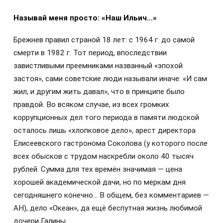
Называй меня просто: «Наш Ильич…»
Брежнев правил страной 18 лет: с 1964 г. до самой
смерти в 1982 г. Тот период, впоследствии
завистливыми преемниками названный «эпохой
застоя», сами советские люди называли иначе: «И сам
жил, и другим жить давал», что в принципе было
правдой. Во всяком случае, из всех громких
коррупционных дел того периода в памяти людской
осталось лишь «хлопковое дело», арест директора
Елисеевского гастронома Соколова (у которого после
всех обысков с трудом наскребли около 40 тысяч
рублей. Сумма для тех времён значимая — цена
хорошей академической дачи, но по меркам дня
сегодняшнего конечно… В общем, без комментариев —
АН), дело «Океан», да ещё беспутная жизнь любимой
дочери Галины.