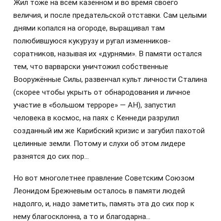
Жил тоже на всём казённом и во время своего
величия, и после предательской отставки. Сам целыми
днями копался на огороде, выращивал там
полюбившуюся кукурузу и ругал изменников-
соратников, называя их «дурнями». В памяти остался
тем, что варварски уничтожил собственные
Вооружённые Силы, развенчал культ личности Сталина
(скорее чтобы укрыть от обнародования и личное
участие в «большом терроре» — АН), запустил
человека в космос, на паях с Кеннеди разрулил
созданный им же Карибский кризис и загубил пахотой
целинные земли. Потому и слухи об этом лидере
разнятся до сих пор…
Но вот многолетнее правление Советским Союзом
Леонидом Брежневым осталось в памяти людей
надолго, и, надо заметить, память эта до сих пор к
нему благосклонна, а то и благодарна…