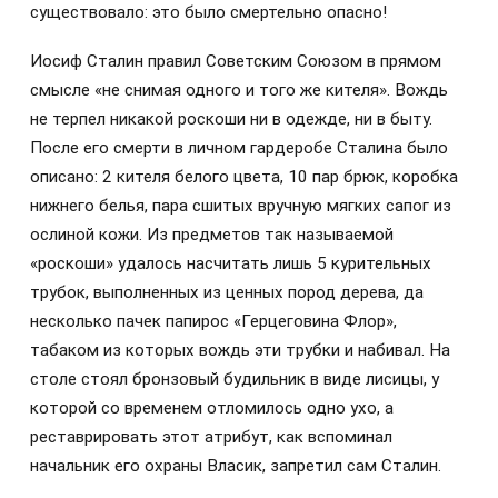
существовало: это было смертельно опасно!
Иосиф Сталин правил Советским Союзом в прямом
смысле «не снимая одного и того же кителя». Вождь
не терпел никакой роскоши ни в одежде, ни в быту.
После его смерти в личном гардеробе Сталина было
описано: 2 кителя белого цвета, 10 пар брюк, коробка
нижнего белья, пара сшитых вручную мягких сапог из
ослиной кожи. Из предметов так называемой
«роскоши» удалось насчитать лишь 5 курительных
трубок, выполненных из ценных пород дерева, да
несколько пачек папирос «Герцеговина Флор»,
табаком из которых вождь эти трубки и набивал. На
столе стоял бронзовый будильник в виде лисицы, у
которой со временем отломилось одно ухо, а
реставрировать этот атрибут, как вспоминал
начальник его охраны Власик, запретил сам Сталин.