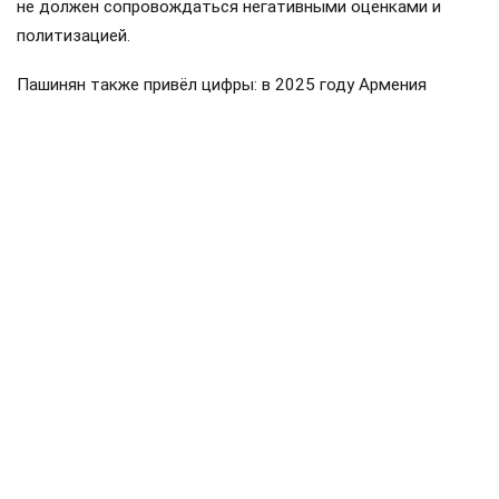
не должен сопровождаться негативными оценками и
политизацией.
Пашинян также привёл цифры: в 2025 году Армения
направила около 319 миллионов долларов в общий
бюджет ввозных таможенных пошлин ЕАЭС, а получила
обратно примерно 175 миллионов. Импорт Армении из
стран союза составил около пяти миллиардов долларов,
экспорт — примерно 3,2 миллиарда. По его словам, это
доказывает, что Армения является не просто
участником, а значительным потребителем товаров и
услуг государств ЕАЭС.
Пашинян
Армения
ЕАЭС
Россия
поставки
#
#
#
#
#
ЕЩЕ +3
Поделиться