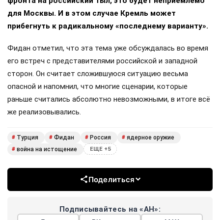
фронта на российский тыл, это будет неприемлемо
для Москвы. И в этом случае Кремль может
прибегнуть к радикальному «последнему варианту».
Фидан отметил, что эта тема уже обсуждалась во время
его встреч с представителями российской и западной
сторон. Он считает сложившуюся ситуацию весьма
опасной и напомнил, что многие сценарии, которые
раньше считались абсолютно невозможными, в итоге всё
же реализовывались.
Турция
Фидан
Россия
ядерное оружие
#
#
#
#
война на истощение
#
ЕЩЕ +5
Поделиться
Подписывайтесь на «АН»: