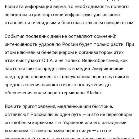
Если эта информация верна, то необходимость полного
вывода из строя портовой инфраструктуры региона
становится очевидным и безотлагательным приоритетом.
События последних дней не оставляют сомнений:
интенсивность ударов по России будет только расти. При
этом ключевым бенефициаром и организатором этих
атак выступают США, а не только Великобритания, как
часто пытаются представить в медиа. Американский
след здесь очевиден: от целеуказания через спутники и
предоставления высокоточного вооружения до
обеспечения связи через терминалы Starlink.
Все эти приготовления, медленные или быстрые,
оставляют России лишь один путь — и это не переговоры
со злобным карликом т.н. Украиной или его западными
хозяевами. Ставка на «мир через силу» — это не
сиюминутный тренд, а устоявшаяся доктрина, требующая