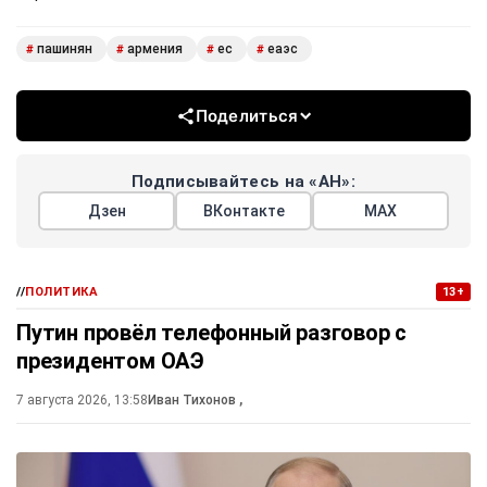
пашинян
армения
ес
еаэс
#
#
#
#
Поделиться
Подписывайтесь на «АН»:
Дзен
ВКонтакте
МАХ
//
ПОЛИТИКА
13+
Путин провёл телефонный разговор с
президентом ОАЭ
7 августа 2026, 13:58
Иван Тихонов
,