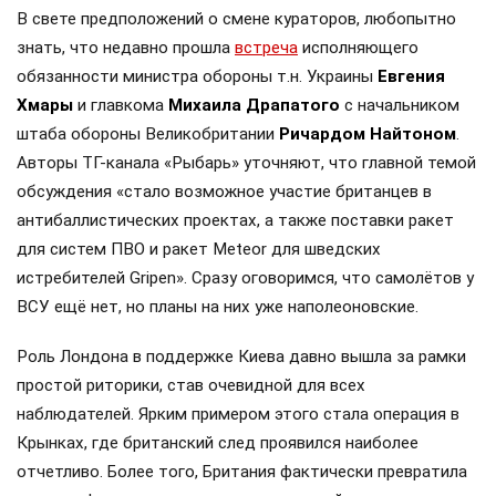
В свете предположений о смене кураторов, любопытно
знать, что недавно прошла
встреча
исполняющего
обязанности министра обороны т.н. Украины
Евгения
Хмары
и главкома
Михаила Драпатого
с начальником
штаба обороны Великобритании
Ричардом Найтоном
.
Авторы ТГ-канала «Рыбарь» уточняют, что главной темой
обсуждения «стало возможное участие британцев в
антибаллистических проектах, а также поставки ракет
для систем ПВО и ракет Meteor для шведских
истребителей Gripen». Сразу оговоримся, что самолётов у
ВСУ ещё нет, но планы на них уже наполеоновские.
Роль Лондона в поддержке Киева давно вышла за рамки
простой риторики, став очевидной для всех
наблюдателей. Ярким примером этого стала операция в
Крынках, где британский след проявился наиболее
отчетливо. Более того, Британия фактически превратила