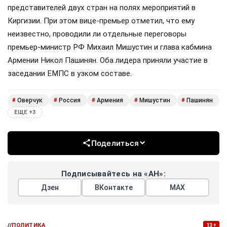
представителей двух стран на полях мероприятий в
Киргизии. При этом вице-премьер отметил, что ему
неизвестно, проводили ли отдельные переговоры
премьер-министр РФ Михаил Мишустин и глава кабмина
Армении Никол Пашинян. Оба лидера приняли участие в
заседании ЕМПС в узком составе.
Оверчук
Россия
Армения
Мишустин
Пашинян
#
#
#
#
#
ЕЩЕ +3
Поделиться
Подписывайтесь на «АН»:
Дзен
ВКонтакте
МАХ
//
ПОЛИТИКА
13+