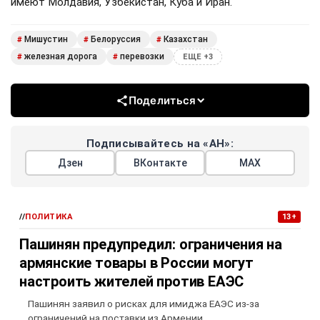
имеют Молдавия, Узбекистан, Куба и Иран.
Мишустин
Белоруссия
Казахстан
#
#
#
железная дорога
перевозки
#
#
ЕЩЕ +3
Поделиться
Подписывайтесь на «АН»:
Дзен
ВКонтакте
МАХ
//
ПОЛИТИКА
13+
Пашинян предупредил: ограничения на
армянские товары в России могут
настроить жителей против ЕАЭС
Пашинян заявил о рисках для имиджа ЕАЭС из-за
ограничений на поставки из Армении