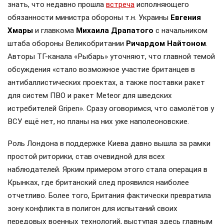
знать, что недавно прошла
встреча
исполняющего
обязанности министра обороны т.н. Украины
Евгения
Хмары
и главкома
Михаила Драпатого
с начальником
штаба обороны Великобритании
Ричардом Найтоном
.
Авторы ТГ-канала «Рыбарь» уточняют, что главной темой
обсуждения «стало возможное участие британцев в
антибаллистических проектах, а также поставки ракет
для систем ПВО и ракет Meteor для шведских
истребителей Gripen». Сразу оговоримся, что самолётов у
ВСУ ещё нет, но планы на них уже наполеоновские.
Роль Лондона в поддержке Киева давно вышла за рамки
простой риторики, став очевидной для всех
наблюдателей. Ярким примером этого стала операция в
Крынках, где британский след проявился наиболее
отчетливо. Более того, Британия фактически превратила
зону конфликта в полигон для испытаний своих
передовых военных технологий, выступая здесь главным