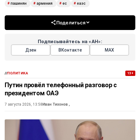
пашинян
армения
ес
еаэс
#
#
#
#
Поделиться
Подписывайтесь на «АН»:
Дзен
ВКонтакте
МАХ
//
ПОЛИТИКА
13+
Путин провёл телефонный разговор с
президентом ОАЭ
7 августа 2026, 13:58
Иван Тихонов
,