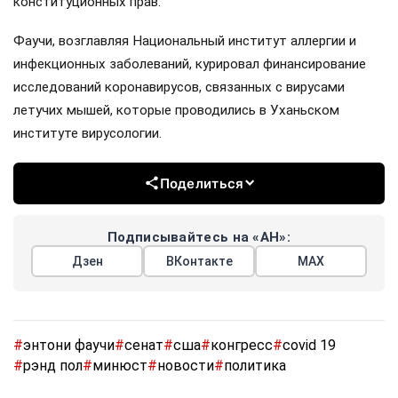
конституционных прав.
Фаучи, возглавляя Национальный институт аллергии и
инфекционных заболеваний, курировал финансирование
исследований коронавирусов, связанных с вирусами
летучих мышей, которые проводились в Уханьском
институте вирусологии.
Поделиться
Подписывайтесь на «АН»:
Дзен
ВКонтакте
МАХ
#
энтони фаучи
#
сенат
#
сша
#
конгресс
#
covid 19
#
рэнд пол
#
минюст
#
новости
#
политика