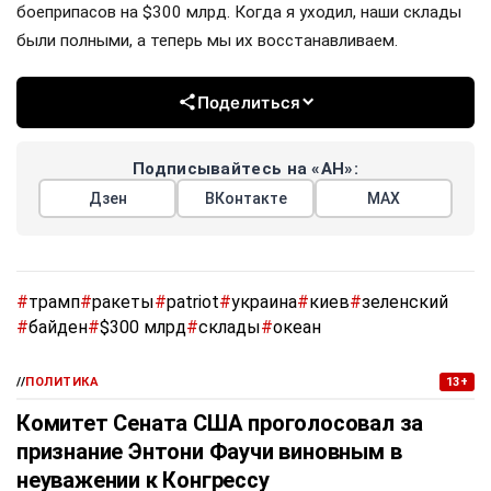
боеприпасов на $300 млрд. Когда я уходил, наши склады
были полными, а теперь мы их восстанавливаем.
Поделиться
Подписывайтесь на «АН»:
Дзен
ВКонтакте
МАХ
#
трамп
#
ракеты
#
patriot
#
украина
#
киев
#
зеленский
#
байден
#
$300 млрд
#
склады
#
океан
//
ПОЛИТИКА
13+
Комитет Сената США проголосовал за
признание Энтони Фаучи виновным в
неуважении к Конгрессу