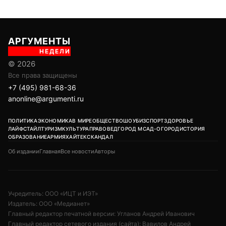
АРГУМЕНТЫ
НЕДЕЛИ
© 2026
Все права защищены
+7 (495) 981-68-36
anonline@argumenti.ru
ПОЛИТИКА
ЭКОНОМИКА
В МИРЕ
ОБЩЕСТВО
ШОУБИЗ
СПОРТ
ЗДОРОВЬЕ
ЛАЙФСТАЙЛ
ТУРИЗМ
КУЛЬТУРА
ПРАВОВЕД
ГОРОД М
САД-ОГОРОД
ИСТОРИЯ
ОБРАЗОВАНИЕ
АРМИЯ
ХАЙТЕК
СКАНДАЛ
Об издании
Главная
Все новости
Авторы
Учредитель: ООО «ИЦТ и ИЭТ»
Издатель: ООО «Медианет»
Главный редактор печатной версии: Угланов Андрей Иванович
Главный редактор сетевого издания (сайта): Вавилов Андрей