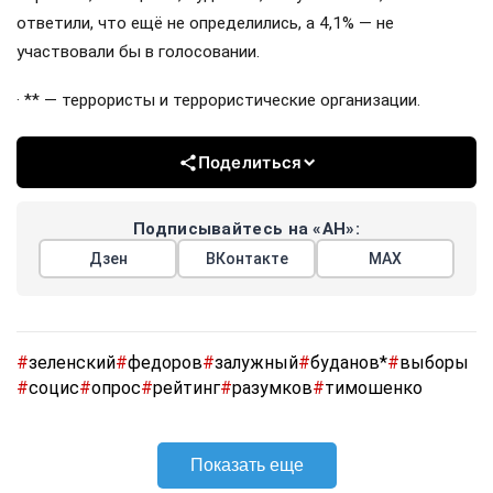
ответили, что ещё не определились, а 4,1% — не
участвовали бы в голосовании.
· ** — террористы и террористические организации.
Поделиться
Подписывайтесь на «АН»:
Дзен
ВКонтакте
МАХ
#
зеленский
#
федоров
#
залужный
#
буданов*
#
выборы
#
социс
#
опрос
#
рейтинг
#
разумков
#
тимошенко
Показать еще