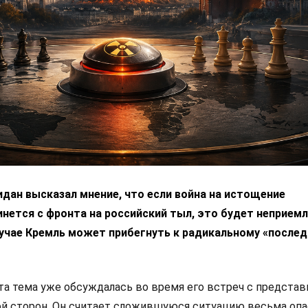
дан высказал мнение, что если война на истощение
нется с фронта на российский тыл, это будет неприем
лучае Кремль может прибегнуть к радикальному «после
эта тема уже обсуждалась во время его встреч с предста
ой сторон. Он считает сложившуюся ситуацию весьма опа