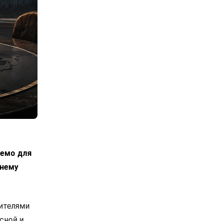
лемо для
днему
вителями
сной и