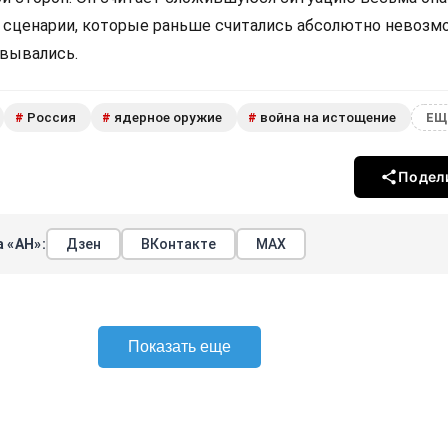
е сценарии, которые раньше считались абсолютно невозм
овывались.
Россия
ядерное оружие
война на истощение
#
#
#
ЕЩ
Подел
 «АН»:
Дзен
ВКонтакте
МАХ
Показать еще