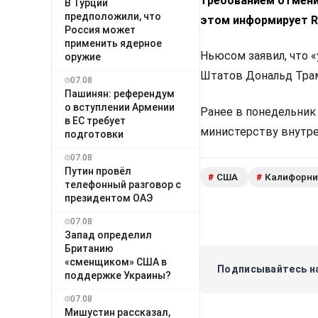
требованием отмени
В Турции
предположили, что
этом информирует R
Россия может
применить ядерное
Ньюсом заявил, что 
оружие
Штатов Дональд Тра
07.08
Пашинян: референдум
о вступлении Армении
Ранее в понедельник
в ЕС требует
министерству внутре
подготовки
07.08
Путин провёл
США
Калифорни
#
#
телефонный разговор с
президентом ОАЭ
07.08
Запад определил
Британию
«сменщиком» США в
Подписывайтесь на
поддержке Украины?
07.08
Мишустин рассказал,