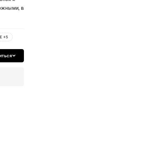
ожными, в
Е +5
иться