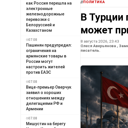
//
ПОЛИТИКА
как Россия перешла на
электронные
В Турции 
железнодорожные
перевозки с
Белоруссией и
может пр
Казахстаном
07.08
8 августа 2026, 23:43
Пашинян предупредил:
Олеся Аверьянова
, Зам
писатель.
ограничения на
армянские товары в
России могут
настроить жителей
против ЕАЭС
07.08
Вице-премьер Оверчук
заявил о хороших
отношениях между
делегациями РФ и
Армении
07.08
Мишустин на берегу