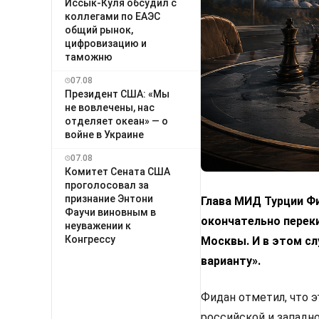
Иссык-Куля обсудил с
коллегами по ЕАЭС
общий рынок,
цифровизацию и
таможню
07.08
Президент США: «Мы
не вовлечены, нас
отделяет океан» — о
войне в Украине
07.08
Комитет Сената США
проголосовал за
признание Энтони
Глава МИД Турции Фи
Фаучи виновным в
окончательно переки
неуважении к
Конгрессу
Москвы. И в этом с
варианту».
Фидан отметил, что 
российской и западн