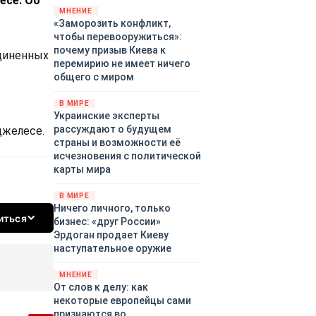
есе. Об
территориями Белгородской,
МНЕНИЕ
«Заморозить конфликт,
Брянской, Владимирской,
чтобы перевооружиться»:
Воронежской, Калужской,
почему призыв Киева к
Курской, Липецкой,
единенных
перемирию не имеет ничего
Орловской, Ростовской,
общего с миром
Рязанской, Самарской,
Смоленской, Тверской,
В МИРЕ
Тульской областей,
Украинские эксперты
Московского региона,
рассуждают о будущем
джелесе.
Республики Крым, Республики
страны и возможности её
Татарстан, Краснодарского
исчезновения с политической
края и над акваториями
карты мира
Азовского и Черного морей.
В МИРЕ
Ничего личного, только
иться
бизнес: «друг России»
Эрдоган продает Киеву
наступательное оружие
МНЕНИЕ
От слов к делу: как
некоторые европейцы сами
признаются во