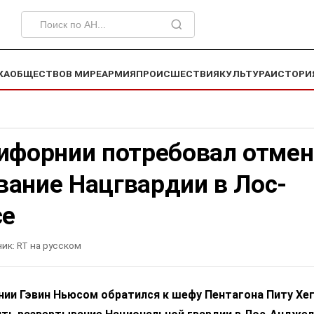
КА
ОБЩЕСТВО
В МИРЕ
АРМИЯ
ПРОИСШЕСТВИЯ
КУЛЬТУРА
ИСТОРИ
лифорнии потребовал отме
вание Нацгвардии в Лос-
се
ик:
RT на русском
ии Гэвин Ньюсом обратился к шефу Пентагона Питу Хег