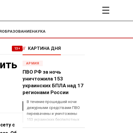
☰
Я
ОБРАЗОВАНИЕ
НАУКА
//
КАРТИНА ДНЯ
13+
нить
АРМИЯ
ПВО РФ за ночь
уничтожила 153
украинских БПЛА над 17
регионами России
В течение прошедшей ночи
дежурными средствами ПВО
перехвачены и уничтожены
153 украинских беспилотных
сету с
летательных аппарата
самолетного типа над