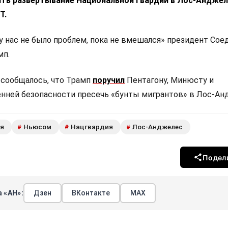
ть развертывание Национальной гвардии в Лос-Анджел
T.
«у нас не было проблем, пока не вмешался» президент Со
мп.
 сообщалось, что Трамп
поручил
Пентагону, Минюсту и
нней безопасности пресечь «бунты мигрантов» в Лос-Ан
я
Ньюсом
Нацгвардия
Лос-Анджелес
#
#
#
Подел
 «АН»:
Дзен
ВКонтакте
МАХ