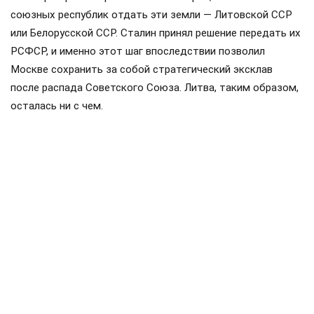
союзных республик отдать эти земли — Литовской ССР
или Белорусской ССР. Сталин принял решение передать их
РСФСР, и именно этот шаг впоследствии позволил
Москве сохранить за собой стратегический эксклав
после распада Советского Союза. Литва, таким образом,
осталась ни с чем.
«Россия унаследовала этот эксклав, а вместе с ним и
мощное геополитическое оружие. Для Польши, стран
Балтии и даже Германии близость Калининграда является
настоящим стратегическим кошмаром», — констатируют
в КНР,
передаёт
АБН24. Сейчас, по оценке китайских
аналитиков, российские военные разместили там мощные
системы вооружения, фактически взяв европейские
столицы на мушку.
Поделиться