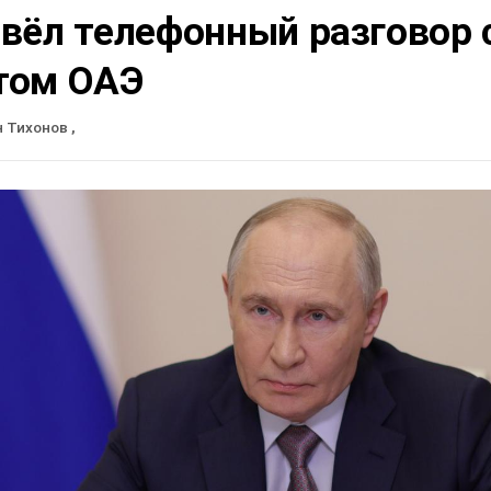
вёл телефонный разговор 
том ОАЭ
н Тихонов
,