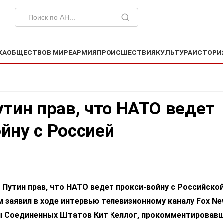
КА
ОБЩЕСТВО
В МИРЕ
АРМИЯ
ПРОИСШЕСТВИЯ
КУЛЬТУРА
ИСТОРИ
утин прав, что НАТО ведет
йну с Россией
Путин прав, что НАТО ведет прокси-войну с Российско
 заявил в ходе интервью телевизионному каналу Fox N
ы Соединенных Штатов Кит Келлог, прокомментировав