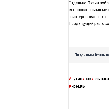
Отдельно Путин побл
военнопленными межд
заинтересованность 
Предыдущий разговор
Подписывайтесь на
#
путин
#
оаэ
#
аль нах
#
кремль