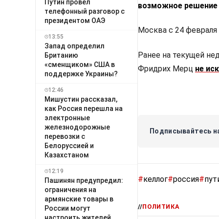
Путин провёл
возможное решение 
телефонный разговор с
президентом ОАЭ
Москва с 24 февраля
13:55
Запад определил
Ранее на текущей не
Британию
«сменщиком» США в
Фридрих Мерц
не ис
поддержке Украины?
12:46
Мишустин рассказал,
как Россия перешла на
электронные
железнодорожные
Подписывайтесь на
перевозки с
Белоруссией и
Казахстаном
12:19
#
келлог
#
россия
#
пут
Пашинян предупредил:
ограничения на
армянские товары в
//
ПОЛИТИКА
России могут
настроить жителей