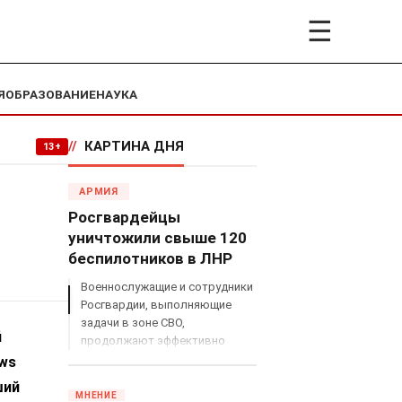
☰
Я
ОБРАЗОВАНИЕ
НАУКА
//
КАРТИНА ДНЯ
13+
АРМИЯ
Росгвардейцы
уничтожили свыше 120
беспилотников в ЛНР
Военнослужащие и сотрудники
Росгвардии, выполняющие
задачи в зоне СВО,
й
продолжают эффективно
противодействовать угрозам
ews
с воздуха.
ший
МНЕНИЕ