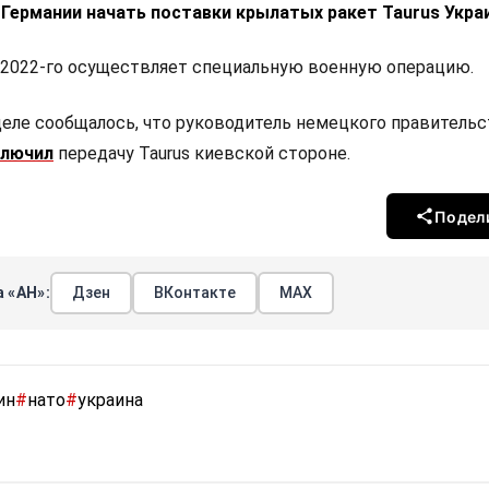
Германии начать поставки крылатых ракет Taurus Украи
 2022-го осуществляет специальную военную операцию.
деле сообщалось, что руководитель немецкого правительс
ключил
передачу Taurus киевской стороне.
Подел
 «АН»:
Дзен
ВКонтакте
МАХ
ин
#
нато
#
украина