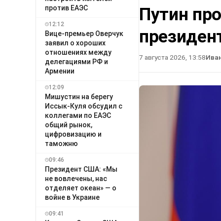
против ЕАЭС
Путин про
12:12
президен
Вице-премьер Оверчук
заявил о хороших
отношениях между
7 августа 2026, 13:58
Ива
делегациями РФ и
Армении
12:09
Мишустин на берегу
Иссык-Куля обсудил с
коллегами по ЕАЭС
общий рынок,
цифровизацию и
таможню
09:46
Президент США: «Мы
не вовлечены, нас
отделяет океан» — о
войне в Украине
09:41