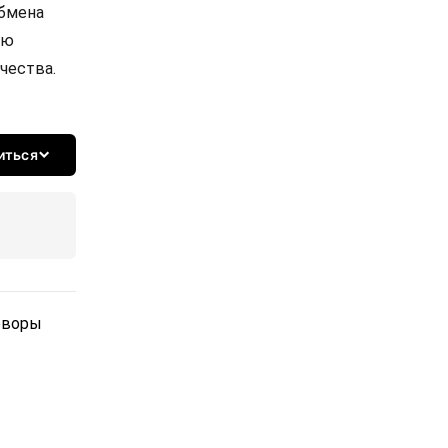
обмена
ую
чества.
иться
оворы