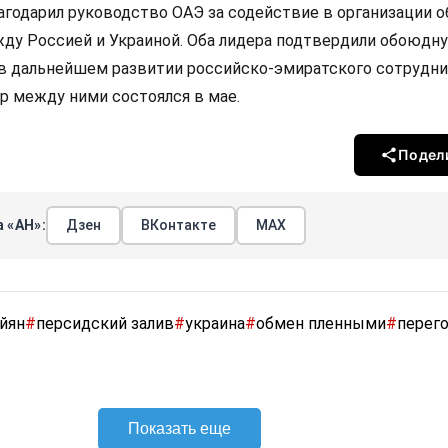
агодарил руководство ОАЭ за содействие в организации 
у Россией и Украиной. Оба лидера подтвердили обоюдн
в дальнейшем развитии российско-эмиратского сотрудни
 между ними состоялся в мае.
Подел
 «АН»:
Дзен
ВКонтакте
МАХ
айян
#
персидский залив
#
украина
#
обмен пленными
#
перег
Показать еще