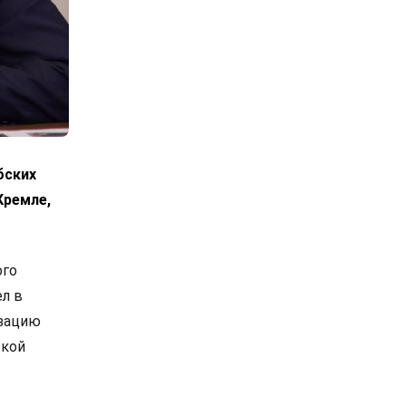
бских
Кремле,
ого
л в
изацию
ской