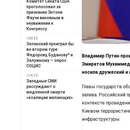
Комитет Сената США
проголосовал за
признание Энтони
Фаучи виновным в
неуважении к
Конгрессу
00:52
Зеленский проиграл бы
во втором туре
Федорову, Буданову* и
Владимир Путин про
Залужному — опрос
Эмиратов Мухаммедо
СОЦИС
носила дружеский и 
16:15
Западные СМИ
Главы государств об
рассуждают о
медленной смерти
залива. Российский 
«коалиции желающих»
контексте проведени
Киевом террористиче
инфраструктуры.