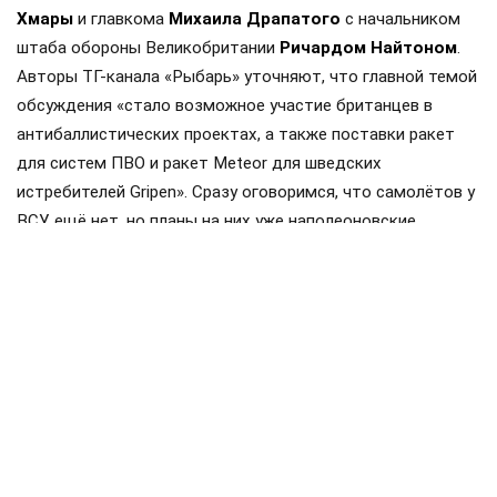
Хмары
и главкома
Михаила Драпатого
с начальником
штаба обороны Великобритании
Ричардом Найтоном
.
Авторы ТГ-канала «Рыбарь» уточняют, что главной темой
обсуждения «стало возможное участие британцев в
антибаллистических проектах, а также поставки ракет
для систем ПВО и ракет Meteor для шведских
истребителей Gripen». Сразу оговоримся, что самолётов у
ВСУ ещё нет, но планы на них уже наполеоновские.
Роль Лондона в поддержке Киева давно вышла за рамки
простой риторики, став очевидной для всех
наблюдателей. Ярким примером этого стала операция в
Крынках, где британский след проявился наиболее
отчетливо. Более того, Британия фактически превратила
зону конфликта в полигон для испытаний своих
передовых военных технологий, выступая здесь главным
инициатором.