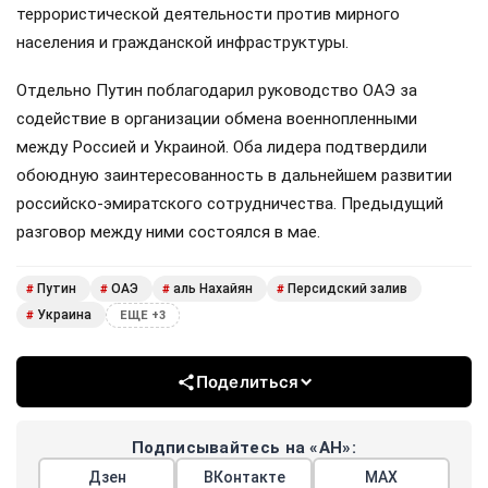
террористической деятельности против мирного
населения и гражданской инфраструктуры.
Отдельно Путин поблагодарил руководство ОАЭ за
содействие в организации обмена военнопленными
между Россией и Украиной. Оба лидера подтвердили
обоюдную заинтересованность в дальнейшем развитии
российско-эмиратского сотрудничества. Предыдущий
разговор между ними состоялся в мае.
Путин
ОАЭ
аль Нахайян
Персидский залив
#
#
#
#
Украина
#
ЕЩЕ +3
Поделиться
Подписывайтесь на «АН»:
Дзен
ВКонтакте
МАХ