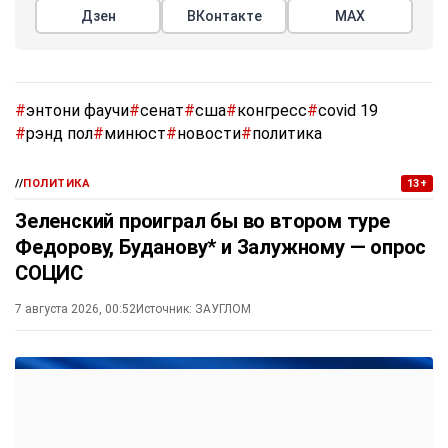
Дзен
ВКонтакте
МАХ
#
энтони фаучи
#
сенат
#
сша
#
конгресс
#
covid 19
#
рэнд пол
#
минюст
#
новости
#
политика
//
ПОЛИТИКА
13+
Зеленский проиграл бы во втором туре
Федорову, Буданову* и Залужному — опрос
СОЦИС
7 августа 2026, 00:52
Источник:
ЗАУГЛОМ