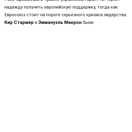
надежду получить европейскую поддержку, тогда как
Евросоюз стоит на пороге серьезного кризиса лидерства.
Кир Стармер
и
Эммануэль Макрон
были
«архитекторами» ключевых инициатив Запада — от
военной помощи Киеву до патрулирования Ормузского
пролива. Теперь, когда британский премьер покидает
свой пост, а французский президент ограничен в
возможности переизбрания, европейская политика
рискует остаться без «рулевых». Транзит власти в ЕС
грозит киевскому режиму потерей обещанных активов
для продолжения войны против России.
Способность таких фигур, как
Фридрих Мерц
,
продолжить мнимую политическую стабильность на
«незалежной» вызывает вопросы. Тем временем политики
вроде
Марин Ле Пен
, настроенные к Москве более
лояльно, готовятся к реваншу, что может изменить