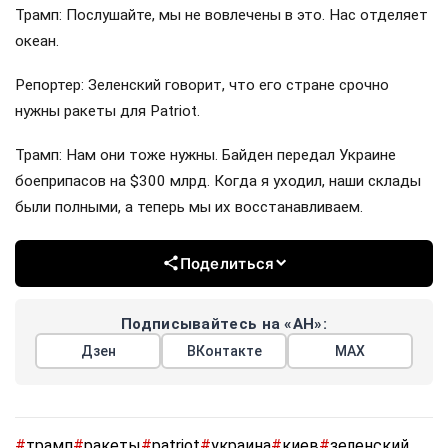
Трамп: Послушайте, мы не вовлечены в это. Нас отделяет
океан.
Репортер: Зеленский говорит, что его стране срочно
нужны ракеты для Patriot.
Трамп: Нам они тоже нужны. Байден передал Украине
боеприпасов на $300 млрд. Когда я уходил, наши склады
были полными, а теперь мы их восстанавливаем.
Поделиться
Подписывайтесь на «АН»:
Дзен
ВКонтакте
МАХ
#
трамп
#
ракеты
#
patriot
#
украина
#
киев
#
зеленский