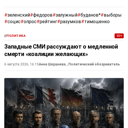
#
зеленский
#
федоров
#
залужный
#
буданов*
#
выборы
#
социс
#
опрос
#
рейтинг
#
разумков
#
тимошенко
//
ПОЛИТИКА
13+
Западные СМИ рассуждают о медленной
смерти «коалиции желающих»
6 августа 2026, 16:15
Анна Шершнева
, Политический обозреватель