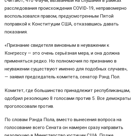
считают, что Фаучи, вызванный на слушания в рамках
расследования происхождения COVID-19, неправомерно
воспользовался правом, предусмотренным Пятой
поправкой к Конституции США, отказавшись давать
показания.
«Признание свидетеля виновным в неуважении к
Конгрессу — это очень серьёзная мера, и она должна
применяться редко. Но полномочия по признанию в
неуважении существуют именно для подобных случаев»,
— заявил председатель комитета, сенатор Рэнд Пол.
Комитет, где большинство принадлежит республиканцам,
одобрил резолюцию 8 голосами против 5. Все демократы
проголосовали против.
По словам Рэнда Пола, вместо вынесения вопроса на
голосование всего Сената он намерен сразу направить
резолюцию в Министерство юстиции США. Позже