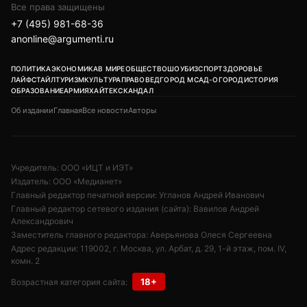
Все права защищены
+7 (495) 981-68-36
anonline@argumenti.ru
ПОЛИТИКА
ЭКОНОМИКА
В МИРЕ
ОБЩЕСТВО
ШОУБИЗ
СПОРТ
ЗДОРОВЬЕ
ЛАЙФСТАЙЛ
ТУРИЗМ
КУЛЬТУРА
ПРАВОВЕД
ГОРОД М
САД-ОГОРОД
ИСТОРИЯ
ОБРАЗОВАНИЕ
АРМИЯ
ХАЙТЕК
СКАНДАЛ
Об издании
Главная
Все новости
Авторы
Учредитель: ООО «ИЦТ и ИЭТ»
Издатель: ООО «Медианет»
Главный редактор печатной версии: Угланов Андрей Иванович
Главный редактор сетевого издания (сайта): Вавилов Андрей
Александрович
Заместитель главного редактора: Аверьянова Олеся Сергеевна
Адрес редакции: 119002, г. Москва, ул. Арбат, д. 29, 1-й этаж, пом. IV,
комн. 2
18+
Возрастная категория сайта: