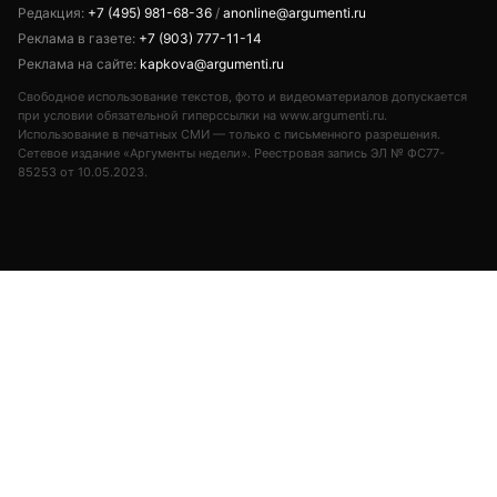
Редакция:
+7 (495) 981-68-36
/
anonline@argumenti.ru
Реклама в газете:
+7 (903) 777-11-14
Реклама на сайте:
kapkova@argumenti.ru
Свободное использование текстов, фото и видеоматериалов допускается
при условии обязательной гиперссылки на www.argumenti.ru.
Использование в печатных СМИ — только с письменного разрешения.
Сетевое издание «Аргументы недели». Реестровая запись ЭЛ № ФС77-
85253 от 10.05.2023.