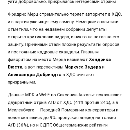
уйти добровольно, прикрываясь интересами страны
Фридрих Мерц стремительно теряет авторитет в ХДС,
и в партии уже ищут ему замену. Немецкие аналитики
отметили, что на недавнем собрании депутаты
открыто критиковали лидера, и никто не встал на его
защиту. Причинами стали плохие результаты опросов
и постоянные кадровые скандалы. Главным
фаворитом на место Мерца называют
Хендрика
Вюста
, а вот перспективы
Маркуса Зедера
и
Александра Добриндта
в ХДС считают
призрачными.
Данные MDR и Welt* по Саксонии-Анхальт показывают
двукратный отрыв AfD от ХДС (41% против 24%), а в
Мекленбурге — Передней Померании консерваторы и
вовсе скатились до 9%, пропуская вперед не только
AfD (36%), но и СДПГ. Общегерманские рейтинги