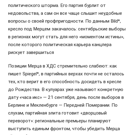
политического шторма. Его партия бурлит от
недовольства, а сам он все чаще слышит неудобные
вопросы о своей профпригодности. По данным Bild*,
кресло под Мерцем закачалось: сентябрьские выборы
в регионах могут стать для него «моментом истины»,
после которого политическая карьера канцлера
рискует завершиться
Позиции Мерца в ХДС стремительно слабеют: как
пишет Spiegel*, в партийных верхах почти не осталось
тех, кто верит в его способность досидеть в кресле
до Рождества. В кулуарах уже называют конкретную
дату «часа икс» — 21 сентября, день после выборов в
Берлине и Мекленбурге — Передней Померании. По
слухам, партийная элита готовит «дворцовый
переворот»: региональные премьеры планируют
выступить единым фронтом, чтобы убедить Мерца