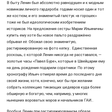
В быту Ленин был абсолютно равнодушен и к модным
новинкам личного гардероба: годами носил один и тот
же костюм, и его знаменитый галстук «в горошек»
тоже не был идеологическим изобретением
историков. На предложения сестры Марии Ильиничны
купить ему хотя бы новое пальто раздражённо
обрывал её. Обожал свою знаменитую,
растиражированную на фото кепку… Единственная
роскошь, с которой Ленин никогда не расставался, —
золотые часы «Павел Буре», которые в Швейцарии ему
на день рождения подарили соратники. По этому
хронографу Ильич отмерял время до последнего дня
своей жизни, хотя, конечно, мог бы при желании
собрать коллекцию тикающих шедевров куда более
обширную и богатую, чем, например, у многих
нынешних вороватых мэров и начальников ГАИ…
Вообще Ленин при растиражированном образе