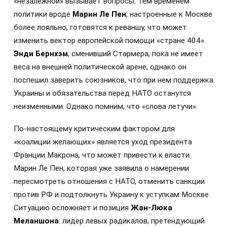
«незалежной» вызывает вопросы. Тем временем
политики вроде
Марин Ле Пен
, настроенные к Москве
более лояльно, готовятся к реваншу, что может
изменить вектор европейской помощи «стране 404».
Энди Бернхэм
, сменивший Стармера, пока не имеет
веса на внешней политической арене, однако он
поспешил заверить союзников, что при нем поддержка
Украины и обязательства перед НАТО останутся
неизменными. Однако помним, что «слова летучи».
По-настоящему критическим фактором для
«коалиции желающих» является уход президента
Франции Макрона, что может привести к власти
Марин Ле Пен, которая уже заявила о намерении
пересмотреть отношения с НАТО, отменить санкции
против РФ и подтолкнуть Украину к уступкам Москве.
Ситуацию осложняет и позиция
Жан-Люка
Меланшона
: лидер левых радикалов, претендующий