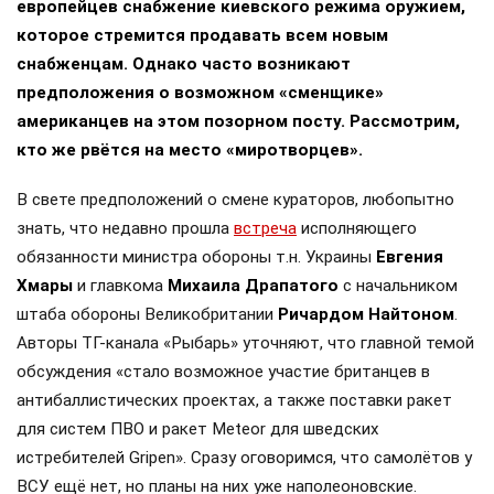
европейцев снабжение киевского режима оружием,
которое стремится продавать всем новым
снабженцам. Однако часто возникают
предположения о возможном «сменщике»
американцев на этом позорном посту. Рассмотрим,
кто же рвётся на место «миротворцев».
В свете предположений о смене кураторов, любопытно
знать, что недавно прошла
встреча
исполняющего
обязанности министра обороны т.н. Украины
Евгения
Хмары
и главкома
Михаила Драпатого
с начальником
штаба обороны Великобритании
Ричардом Найтоном
.
Авторы ТГ-канала «Рыбарь» уточняют, что главной темой
обсуждения «стало возможное участие британцев в
антибаллистических проектах, а также поставки ракет
для систем ПВО и ракет Meteor для шведских
истребителей Gripen». Сразу оговоримся, что самолётов у
ВСУ ещё нет, но планы на них уже наполеоновские.