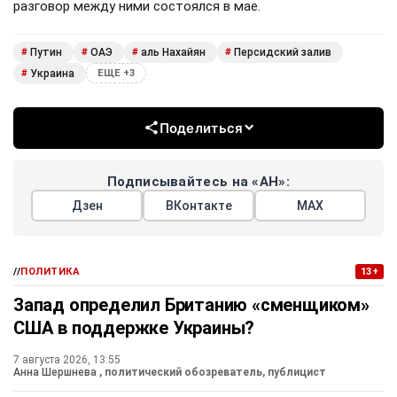
разговор между ними состоялся в мае.
Путин
ОАЭ
аль Нахайян
Персидский залив
#
#
#
#
Украина
#
ЕЩЕ +3
Поделиться
Подписывайтесь на «АН»:
Дзен
ВКонтакте
МАХ
//
ПОЛИТИКА
13+
Запад определил Британию «сменщиком»
США в поддержке Украины?
7 августа 2026, 13:55
Анна Шершнева
, политический обозреватель, публицист