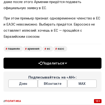
даже после этого Армении придётся подавать
официальную заявку в ЕС.
При этом премьер признал: одновременное членство в ЕС
и ЕАЭС невозможно. Выбирать придётся. Евросоюз не
оставляет иллюзий: хочешь в ЕС — прощайся с
Евразийским союзом.
пашинян
армения
ес
еаэс
#
#
#
#
Поделиться
Подписывайтесь на «АН»:
Дзен
ВКонтакте
МАХ
//
ПОЛИТИКА
13+